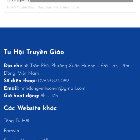
Tu Hội Truyền Giáo
·
Mùa chay - Hành trình trở về
Tu Hội Truyền Giáo
Địa chỉ:
38 Trần Phú, Phường Xuân Hương – Đà Lạt, Lâm
Đồng, Việt Nam
Số điện thoại:
02633.823.089
Email:
tinhdongvinhsonvn@gmail.com
Giờ hoạt động:
8h – 17h
Các Website khác
Tổng Tu Hội
Famvin