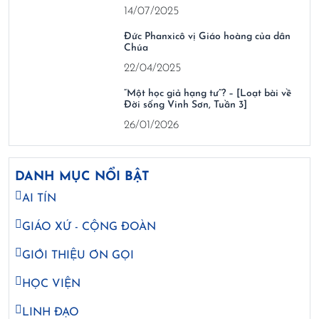
14/07/2025
Đức Phanxicô vị Giáo hoàng của dân
Chúa
22/04/2025
“Một học giả hạng tư”? – [Loạt bài về
Đời sống Vinh Sơn, Tuần 3]
26/01/2026
DANH MỤC NỔI BẬT
AI TÍN
GIÁO XỨ - CỘNG ĐOÀN
GIỚI THIỆU ƠN GỌI
HỌC VIỆN
LINH ĐẠO