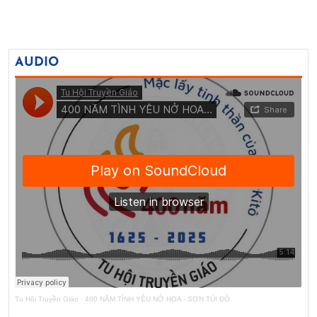
AUDIO
Tu Hội Truyền Giáo
·
400 NĂM TÌNH YÊU NỞ HOA - SƠN TÚI ĐỎ