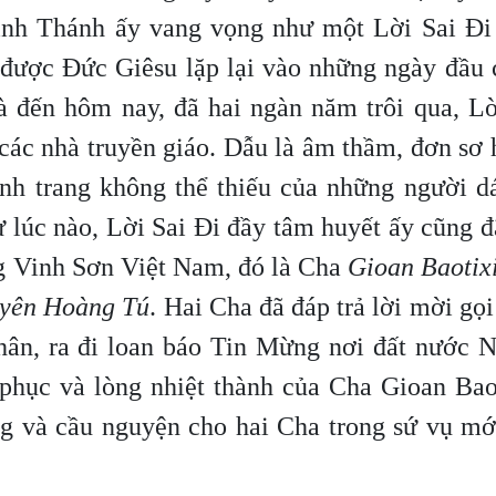
inh Thánh ấy vang vọng như một Lời Sai Đi
 được Đức Giêsu lặp lại vào những ngày đầu 
à đến hôm nay, đã hai ngàn năm trôi qua, Lờ
các nhà truyền giáo. Dẫu là âm thầm, đơn sơ
hành trang không thể thiếu của những người d
 lúc nào, Lời Sai Đi đầy tâm huyết ấy cũng đ
ng Vinh Sơn Việt Nam, đó là Cha
Gioan Baotix
yên Hoàng Tú
. Hai Cha đã đáp trả lời mời gọi 
ân, ra đi loan báo Tin Mừng nơi đất nước N
phục và lòng nhiệt thành của Cha Gioan Baot
g và cầu nguyện cho hai Cha trong sứ vụ mới