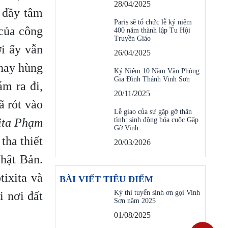
28/04/2025
 đầy tâm
Paris sẽ tổ chức lễ kỷ niệm
của công
400 năm thành lập Tu Hội
Truyền Giáo
i ấy vẫn
26/04/2025
 hay hùng
Kỷ Niệm 10 Năm Văn Phòng
Gia Đình Thánh Vinh Sơn
ám ra đi,
20/11/2025
ã rót vào
Lễ giao của sự gặp gỡ thân
ita Phạm
tình: sinh động hóa cuộc Gặp
Gỡ Vinh…
tha thiết
20/03/2026
hật Bản.
ixita và
BÀI VIẾT TIÊU ĐIỂM
Kỳ thi tuyển sinh ơn gọi Vinh
 nơi đất
Sơn năm 2025
01/08/2025