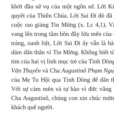
khởi đầu sứ vụ của một ngôn sứ. Lời K
quyết của Thiên Chúa. Lời Sai Đi đó đã
cuộc rao giảng Tin Mừng (x. Lc 4,1). V
vang lên trong tâm hồn đầy lửa mến của 
tráng, oanh liệt, Lời Sai Đi ấy vẫn là 
dám dấn thân vì Tin Mừng. Không biết từ
tim của hai vị linh mục trẻ của Tỉnh Dò
Văn Thuyên
và Cha
Augustinô Phạm Ngu
của Mẹ Tu Hội qua Tỉnh Dòng để dấn th
Với sự cảm mến và tự hào vì đức vâng 
Cha Augustinô, chúng con xin chúc mừn
khách quê người.