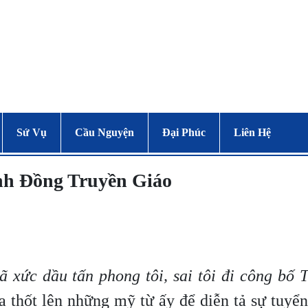
Sứ Vụ
Cầu Nguyện
Đại Phúc
Liên Hệ
nh Đồng Truyền Giáo
ã xức dầu tấn phong tôi, sai tôi đi công bố
saia thốt lên những mỹ từ ấy để diễn tả sự tuyể