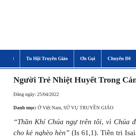
Tu Hội Truyền Giáo
Ơn Gọi
Chuyên Đề
Người Trẻ Nhiệt Huyết Trong Cá
Đăng ngày: 25/04/2022
Danh mục:
Ở Việt Nam
,
SỨ VỤ TRUYỀN GIÁO
“Thần Khí Chúa ngự trên tôi, vì Chúa đ
cho kẻ nghèo hèn”
(Is 61,1). Tiên tri I