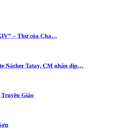
 XIV” – Thư của Cha…
te Nácher Tatay, CM nhân dịp…
i Truyền Giáo
Sơn