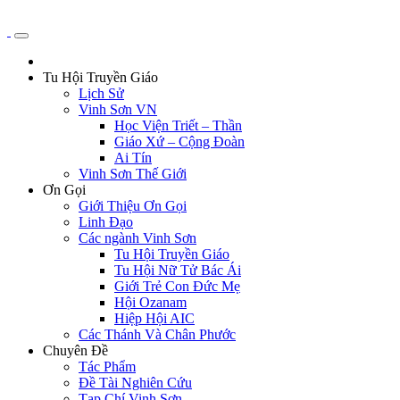
Tu Hội Truyền Giáo
Lịch Sử
Vinh Sơn VN
Học Viện Triết – Thần
Giáo Xứ – Cộng Đoàn
Ai Tín
Vinh Sơn Thế Giới
Ơn Gọi
Giới Thiệu Ơn Gọi
Linh Đạo
Các ngành Vinh Sơn
Tu Hội Truyền Giáo
Tu Hội Nữ Tử Bác Ái
Giới Trẻ Con Đức Mẹ
Hội Ozanam
Hiệp Hội AIC
Các Thánh Và Chân Phước
Chuyên Đề
Tác Phẩm
Đề Tài Nghiên Cứu
Tạp Chí Vinh Sơn