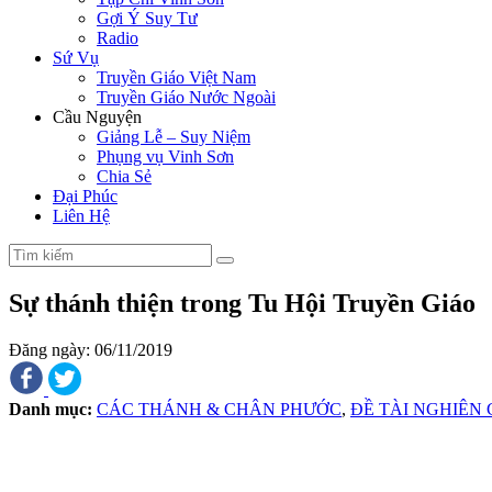
Gợi Ý Suy Tư
Radio
Sứ Vụ
Truyền Giáo Việt Nam
Truyền Giáo Nước Ngoài
Cầu Nguyện
Giảng Lễ – Suy Niệm
Phụng vụ Vinh Sơn
Chia Sẻ
Đại Phúc
Liên Hệ
Sự thánh thiện trong Tu Hội Truyền Giáo
Đăng ngày: 06/11/2019
Danh mục:
CÁC THÁNH & CHÂN PHƯỚC
,
ĐỀ TÀI NGHIÊN