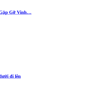
ộc Gặp Gỡ Vinh…
dưới đi lên