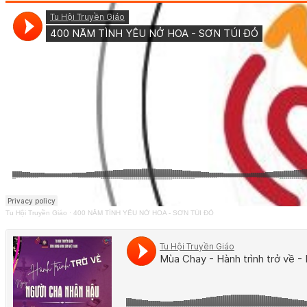
Tu Hội Truyền Giáo
·
400 NĂM TÌNH YÊU NỞ HOA - SƠN TÚI ĐỎ