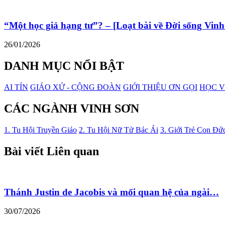
“Một học giả hạng tư”? – [Loạt bài về Đời sống Vinh
26/01/2026
DANH MỤC NỔI BẬT
AI TÍN
GIÁO XỨ - CỘNG ĐOÀN
GIỚI THIỆU ƠN GỌI
HỌC V
CÁC NGÀNH VINH SƠN
1. Tu Hội Truyền Giáo
2. Tu Hội Nữ Tử Bác Ái
3. Giới Trẻ Con Đứ
Bài viết Liên quan
Thánh Justin de Jacobis và mối quan hệ của ngài…
30/07/2026