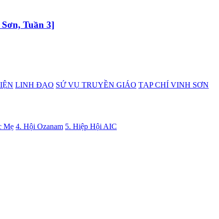
 Sơn, Tuần 3]
IỆN
LINH ĐẠO
SỨ VỤ TRUYỀN GIÁO
TẠP CHÍ VINH SƠN
c Mẹ
4. Hội Ozanam
5. Hiệp Hội AIC