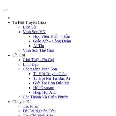
Tu Hội Truyền Giáo
Lịch Sử
Vinh Sơn VN
Học Viện Triết – Thần
Giáo Xứ – Cộng Đoàn
Ai Tín
Vinh Sơn Thế Giới
Ơn Gọi
Giới Thiệu Ơn Gọi
Linh Đạo
Các ngành Vinh Sơn
Tu Hội Truyền Giáo
Tu Hội Nữ Tử Bác Ái
Giới Trẻ Con Đức Mẹ
Hội Ozanam
Hiệp Hội AIC
Các Thánh Và Chân Phước
Chuyên Đề
Tác Phẩm
Đề Tài Nghiên Cứu
Tạp Chí Vinh Sơn