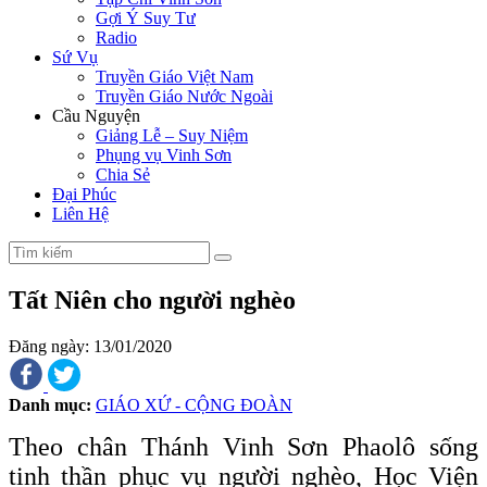
Gợi Ý Suy Tư
Radio
Sứ Vụ
Truyền Giáo Việt Nam
Truyền Giáo Nước Ngoài
Cầu Nguyện
Giảng Lễ – Suy Niệm
Phụng vụ Vinh Sơn
Chia Sẻ
Đại Phúc
Liên Hệ
Tất Niên cho người nghèo
Đăng ngày: 13/01/2020
Danh mục:
GIÁO XỨ - CỘNG ĐOÀN
Theo chân Thánh Vinh Sơn Phaolô sống
tinh thần phục vụ người nghèo, Học Viện