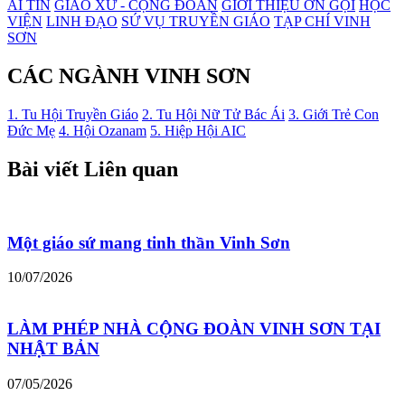
AI TÍN
GIÁO XỨ - CỘNG ĐOÀN
GIỚI THIỆU ƠN GỌI
HỌC
VIỆN
LINH ĐẠO
SỨ VỤ TRUYỀN GIÁO
TẠP CHÍ VINH
SƠN
CÁC NGÀNH VINH SƠN
1. Tu Hội Truyền Giáo
2. Tu Hội Nữ Tử Bác Ái
3. Giới Trẻ Con
Đức Mẹ
4. Hội Ozanam
5. Hiệp Hội AIC
Bài viết Liên quan
Một giáo sứ mang tinh thần Vinh Sơn
10/07/2026
LÀM PHÉP NHÀ CỘNG ĐOÀN VINH SƠN TẠI
NHẬT BẢN
07/05/2026