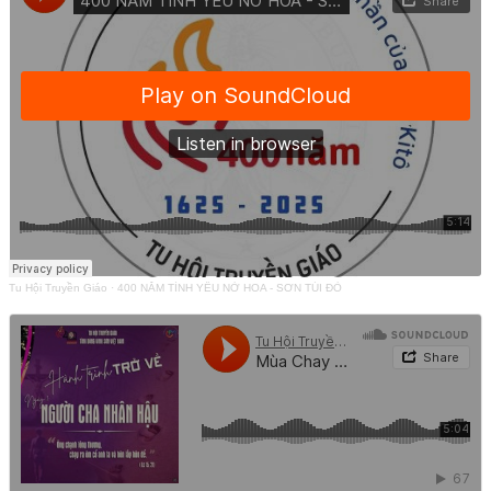
Tu Hội Truyền Giáo
·
400 NĂM TÌNH YÊU NỞ HOA - SƠN TÚI ĐỎ