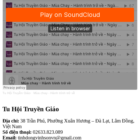
Tu Hội Truyền Giáo
·
Mùa chay - Hành trình trở về
Tu Hội Truyền Giáo
Địa chỉ:
38 Trần Phú, Phường Xuân Hương – Đà Lạt, Lâm Đồng,
Việt Nam
Số điện thoại:
02633.823.089
Email:
tinhdongvinhsonvn@gmail.com