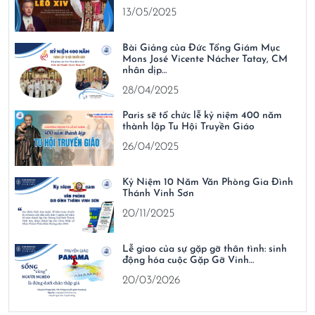
13/05/2025
Bài Giảng của Đức Tổng Giám Mục
Mons José Vicente Nácher Tatay, CM
nhân dịp…
28/04/2025
Paris sẽ tổ chức lễ kỷ niệm 400 năm
thành lập Tu Hội Truyền Giáo
26/04/2025
Kỷ Niệm 10 Năm Văn Phòng Gia Đình
Thánh Vinh Sơn
20/11/2025
Lễ giao của sự gặp gỡ thân tình: sinh
động hóa cuộc Gặp Gỡ Vinh…
20/03/2026