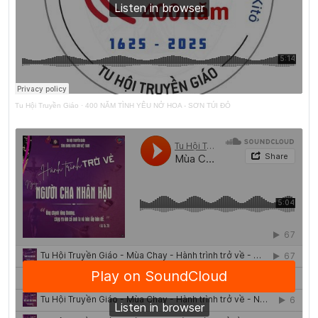
Tu Hội Truyền Giáo
·
400 NĂM TÌNH YÊU NỞ HOA - SƠN TÚI ĐỎ