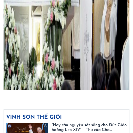
VINH SƠN THẾ GIỚI
“Hãy cầu nguyện sốt sắng cho Đức Giáo
hoàng Leo XIV” – Thư của Cha…