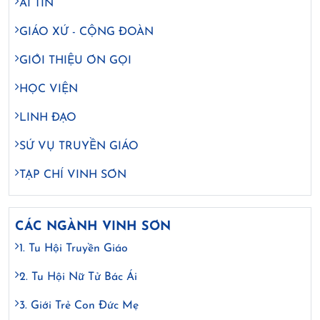
AI TÍN
GIÁO XỨ - CỘNG ĐOÀN
GIỚI THIỆU ƠN GỌI
HỌC VIỆN
LINH ĐẠO
SỨ VỤ TRUYỀN GIÁO
TẠP CHÍ VINH SƠN
CÁC NGÀNH VINH SƠN
1. Tu Hội Truyền Giáo
2. Tu Hội Nữ Tử Bác Ái
3. Giới Trẻ Con Đức Mẹ