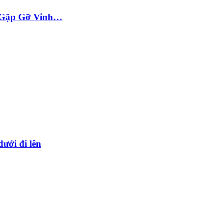
ộc Gặp Gỡ Vinh…
dưới đi lên