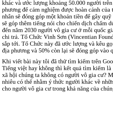
khác và ước lượng khoảng 50.000 người trên t
phương để cảm nghiệm được hoàn cảnh của tấ
nhân sẽ đóng góp một khoản tiền để gây quỹ 
sẽ góp thêm tiếng nói cho chiến dịch chấm dứ
đến năm 2030 người vô gia cư ở mỗi quốc gia 
chi trả. Tổ Chức Vinh Sơn (Vincentian Founda
sắp tới. Tổ Chức này đã ước lượng và kêu gọ
địa phương và 50% còn lại sẽ đóng góp vào q
Khi viết bài này tôi đã thử tìm kiếm trên Go
Tiếng việt hay không thì kết quả tìm kiếm là
xã hội chúng ta không có người vô gia cư? M
nhiêu có thể nhằm ý thức người khác về nhữ
cho người vô gia cư trong khả năng của chúng