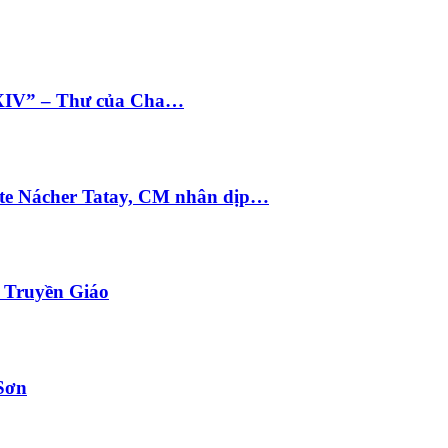
 XIV” – Thư của Cha…
te Nácher Tatay, CM nhân dịp…
i Truyền Giáo
Sơn