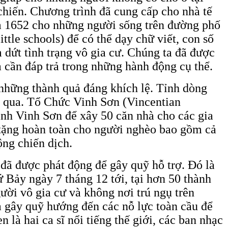
chiến. Chương trình đã cung cấp cho nhà tế
 1652 cho những người sống trên đường phố
ttle schools) để có thể dạy chữ viết, con số
 dứt tình trạng vô gia cư. Chúng ta đã được
 cần đáp trả trong những hành động cụ thể.
những thành quả đáng khích lệ. Tỉnh dòng
ừa qua. Tổ Chức Vinh Sơn (Vincentian
inh Vinh Sơn để xây 50 căn nhà cho các gia
 tặng hoàn toàn cho người nghèo bao gồm cả
ộng chiến dịch.
 đã được phát động để gây quỹ hỗ trợ. Đó là
ứ Bảy ngày 7 tháng 12 tới, tại hơn 50 thành
gười vô gia cư và không nơi trú ngụ trên
à gây quỹ hướng đến các nỗ lực toàn cầu để
là hai ca sĩ nổi tiếng thế giới, các ban nhạc