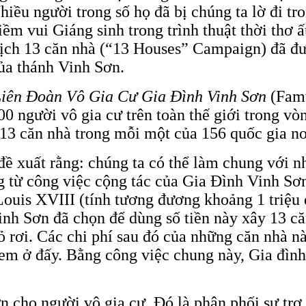
iều người trong số họ đã bị chúng ta lờ đi t
iềm vui Giáng sinh trong trình thuật thời th
ịch 13 căn nhà (“13 Houses” Campaign) đã được
của thánh Vinh Sơn.
iên Đoàn Vô Gia Cư Gia Đình Vinh Sơn
(Fam
00 người vô gia cư trên toàn thế giới trong vò
13 căn nhà trong mỗi một của 156 quốc gia n
đề xuất rằng: chúng ta có thể làm chung với nh
 từ công việc cộng tác của Gia Đình Vinh Sơn
ouis XVIII (tính tương đương khoảng 1 triệu d
inh Sơn đã chọn để dùng số tiền này xây 13 c
ỏ rơi. Các chi phí sau đó của những căn nhà n
em ở đấy. Bằng công việc chung này, Gia đìn
 cho người vô gia cư. Đó là phân phối sự trợ