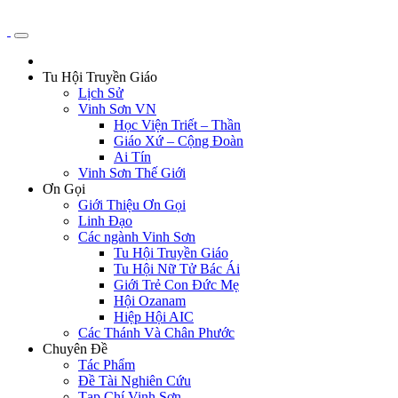
Tu Hội Truyền Giáo
Lịch Sử
Vinh Sơn VN
Học Viện Triết – Thần
Giáo Xứ – Cộng Đoàn
Ai Tín
Vinh Sơn Thế Giới
Ơn Gọi
Giới Thiệu Ơn Gọi
Linh Đạo
Các ngành Vinh Sơn
Tu Hội Truyền Giáo
Tu Hội Nữ Tử Bác Ái
Giới Trẻ Con Đức Mẹ
Hội Ozanam
Hiệp Hội AIC
Các Thánh Và Chân Phước
Chuyên Đề
Tác Phẩm
Đề Tài Nghiên Cứu
Tạp Chí Vinh Sơn