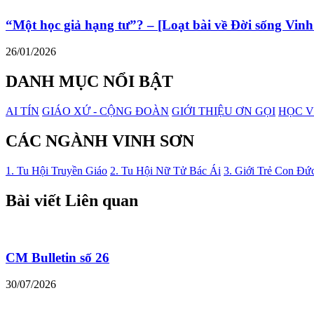
“Một học giả hạng tư”? – [Loạt bài về Đời sống Vinh
26/01/2026
DANH MỤC NỔI BẬT
AI TÍN
GIÁO XỨ - CỘNG ĐOÀN
GIỚI THIỆU ƠN GỌI
HỌC V
CÁC NGÀNH VINH SƠN
1. Tu Hội Truyền Giáo
2. Tu Hội Nữ Tử Bác Ái
3. Giới Trẻ Con Đứ
Bài viết Liên quan
CM Bulletin số 26
30/07/2026