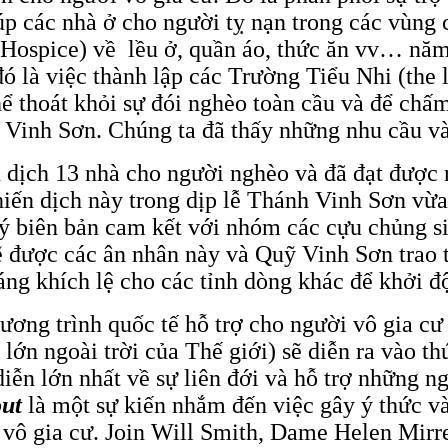
úp các nhà ở cho người tỵ nạn trong các vùng 
Hospice) về lều ở, quần áo, thức ăn vv… năm
ó là việc thành lập các Trường Tiểu Nhi (the li
 thoát khỏi sự đói nghèo toàn cầu và để chấm
 Vinh Sơn. Chúng ta đã thấy những nhu cầu và
 dịch 13 nhà cho người nghèo và đã đạt được 
chiến dịch này trong dịp lễ Thánh Vinh Sơn v
ký biên bản cam kết với nhóm các cựu chủng s
sẽ được các ân nhân này và Quỹ Vinh Sơn trao
áng khích lệ cho các tỉnh dòng khác để khởi đ
ơng trình quốc tế hỗ trợ cho người vô gia cư
lớn ngoài trời của Thế giới) sẽ diễn ra vào th
 diễn lớn nhất về sự liên đới và hỗ trợ những n
out
là một sự kiến nhắm đến việc gây ý thức v
vô gia cư. Join Will Smith, Dame Helen Mirren 