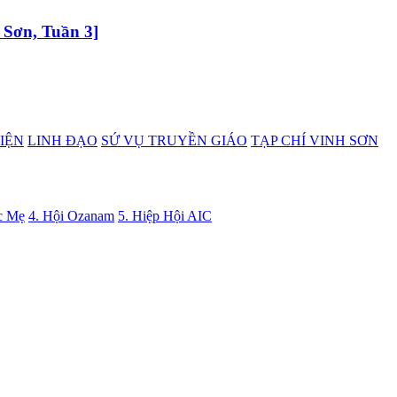
 Sơn, Tuần 3]
IỆN
LINH ĐẠO
SỨ VỤ TRUYỀN GIÁO
TẠP CHÍ VINH SƠN
c Mẹ
4. Hội Ozanam
5. Hiệp Hội AIC