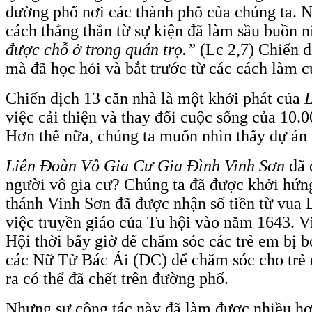
đường phố nơi các thành phố của chúng ta. Nh
cách thẳng thắn từ sự kiện đã làm sầu buồn n
được chỗ ở trong quán trọ.”
(Lc 2,7) Chiến d
mà đã học hỏi và bắt trước từ các cách làm 
Chiến dịch 13 căn nhà là một khởi phát của
L
việc cải thiện và thay đổi cuộc sống của 10.0
Hơn thế nữa, chúng ta muốn nhìn thấy dự án 
Liên Đoàn Vô Gia Cư Gia Đình Vinh Sơn
đã 
người vô gia cư? Chúng ta đã được khởi hứng
thánh Vinh Sơn đã được nhận số tiền từ vua L
việc truyền giáo của Tu hội vào năm 1643. V
Hội thời bấy giờ để chăm sóc các trẻ em bị b
các Nữ Tử Bác Ái (DC) để chăm sóc cho trẻ 
ra có thể đã chết trên đường phố.
Nhưng sự cộng tác này đã làm được nhiều hơn