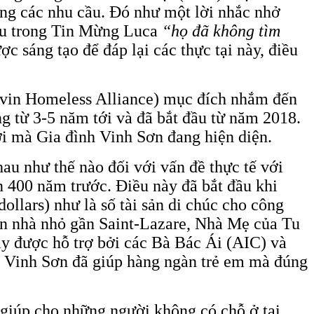
rong các nhu cầu. Đó như một lời nhắc nhở
ơ ấu trong Tin Mừng Luca
“họ đã không tìm
 sáng tạo để đáp lại các thực tại này, điều
vin Homeless Alliance) mục đích nhắm đến
ng từ 3-5 năm tới và đã bắt đầu từ năm 2018.
ơi mà Gia đình Vinh Sơn đang hiện diện.
au như thế nào đối với vấn đề thực tế với
 400 năm trước. Điều này đã bắt đầu khi
ollars) như là số tài sản di chúc cho công
ăn nhà nhỏ gần Saint-Lazare, Nhà Mẹ của Tu
ày được hỗ trợ bởi các Bà Bác Ái (AIC) và
h Vinh Sơn đã giúp hàng ngàn trẻ em mà đúng
 giúp cho những người không có chỗ ở tại