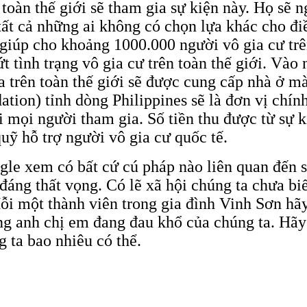
oàn thế giới sẽ tham gia sự kiện này. Họ sẽ ng
t cả những ai không có chọn lựa khác cho đi
giúp cho khoảng 1000.000 người vô gia cư trên
t tình trạng vô gia cư trên toàn thế giới. V
trên toàn thế giới sẽ được cung cấp nhà ở mà
tion) tỉnh dòng Philippines sẽ là đơn vị chính
i mọi người tham gia. Số tiền thu được từ sự 
uỹ hỗ trợ người vô gia cư quốc tế.
ogle xem có bất cứ cú pháp nào liên quan đến s
 đáng thất vọng. Có lẽ xã hội chúng ta chưa b
ỗi một thành viên trong gia đình Vinh Sơn hã
ng anh chị em đang đau khổ của chúng ta. Hã
 ta bao nhiêu có thể.