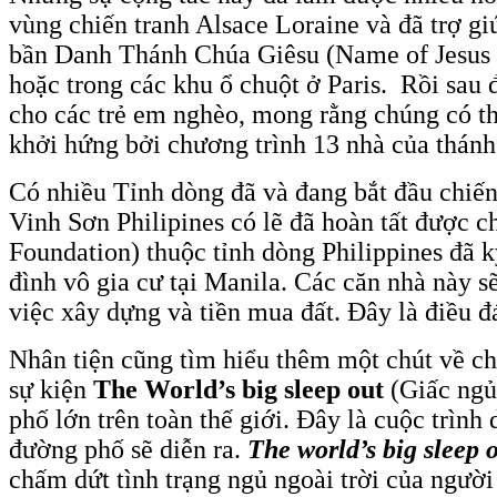
vùng chiến tranh Alsace Loraine và đã trợ gi
bần Danh Thánh Chúa Giêsu (Name of Jesus 
hoặc trong các khu ổ chuột ở Paris. Rồi sau đ
cho các trẻ em nghèo, mong rằng chúng có thể
khởi hứng bởi chương trình 13 nhà của thánh
Có nhiều Tỉnh dòng đã và đang bắt đầu chiến
Vinh Sơn Philipines có lẽ đã hoàn tất được 
Foundation) thuộc tỉnh dòng Philippines đã 
đình vô gia cư tại Manila. Các căn nhà này 
việc xây dựng và tiền mua đất. Đây là điều đ
Nhân tiện cũng tìm hiểu thêm một chút về chư
sự kiện
The World’s big sleep out
(Giấc ngủ 
phố lớn trên toàn thế giới. Đây là cuộc trình
đường phố sẽ diễn ra.
The world’s big sleep 
chấm dứt tình trạng ngủ ngoài trời của người 