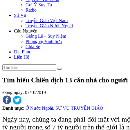
Gợi Ý Suy Tư
Radio
Sứ Vụ
Truyền Giáo Việt Nam
Truyền Giáo Nước Ngoài
Cầu Nguyện
Giảng Lễ – Suy Niệm
Phụng vụ Vinh Sơn
Chia Sẻ
Đại Phúc
Liên Hệ
Tìm hiểu Chiến dịch 13 căn nhà cho người 
Đăng ngày: 07/10/2019
Danh mục:
Ở Nước Ngoài
,
SỨ VỤ TRUYỀN GIÁO
Ngày nay, chúng ta đang phải đối mặt với một
tỷ người trong số 7 tỷ người trên thế giới là