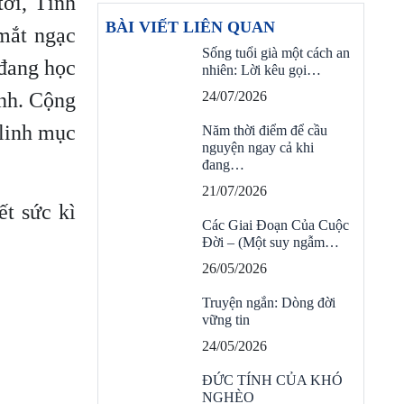
ới, Tỉnh
BÀI VIẾT LIÊN QUAN
mắt ngạc
Sống tuổi già một cách an
 đang học
nhiên: Lời kêu gọi…
inh. Cộng
24/07/2026
 linh mục
Năm thời điểm để cầu
nguyện ngay cả khi
đang…
21/07/2026
ết sức kì
Các Giai Đoạn Của Cuộc
Đời – (Một suy ngẫm…
26/05/2026
Truyện ngắn: Dòng đời
vững tin
24/05/2026
ĐỨC TÍNH CỦA KHÓ
NGHÈO