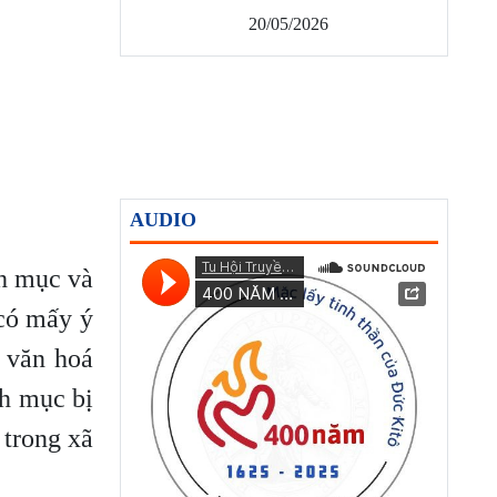
20/05/2026
AUDIO
nh mục và
có mấy ý
n văn hoá
nh mục bị
 trong xã