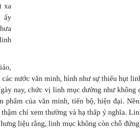
t xa
n ấy
chưa
linh
iáo,
 các nước văn minh, hình như sự thiếu hụt li
Ngày nay, chức vị linh mục dường như không 
ản phẩm của văn minh, tiến bộ, hiện đại. Nề
, thậm chí xem thường và hạ thấp ý nghĩa. Li
Nhưng liệu rằng, linh mục không còn chỗ đứng