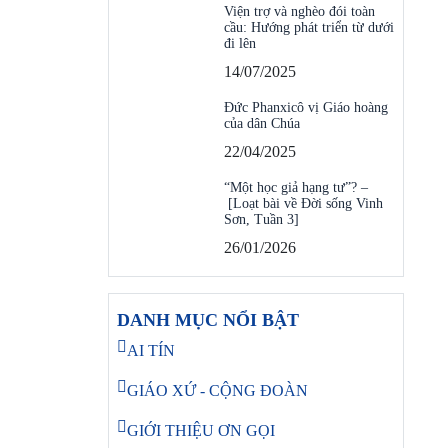
Viện trợ và nghèo đói toàn
cầu: Hướng phát triển từ dưới
đi lên
14/07/2025
Đức Phanxicô vị Giáo hoàng
của dân Chúa
22/04/2025
“Một học giả hạng tư”? –
[Loạt bài về Đời sống Vinh
Sơn, Tuần 3]
26/01/2026
DANH MỤC NỔI BẬT
AI TÍN
GIÁO XỨ - CỘNG ĐOÀN
GIỚI THIỆU ƠN GỌI