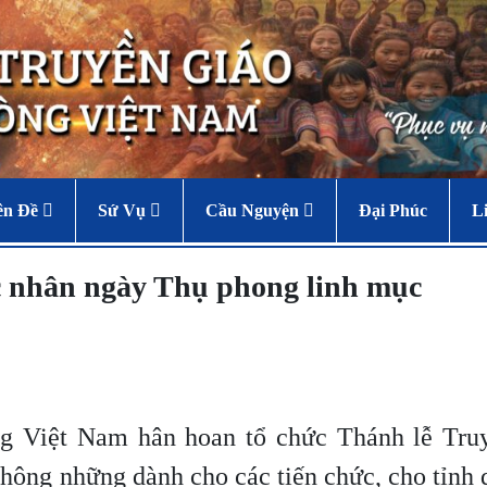
ên Đề
Sứ Vụ
Cầu Nguyện
Đại Phúc
L
c nhân ngày Thụ phong linh mục
ng Việt Nam hân hoan tổ chức Thánh lễ Tru
hông những dành cho các tiến chức, cho tỉnh