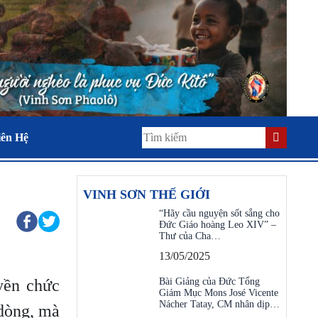
iên Hệ
VINH SƠN THẾ GIỚI
“Hãy cầu nguyện sốt sắng cho
Đức Giáo hoàng Leo XIV” –
Thư của Cha…
13/05/2025
yền chức
Bài Giảng của Đức Tổng
Giám Mục Mons José Vicente
Nácher Tatay, CM nhân dịp…
 dòng, mà