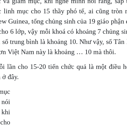
 và giám mục, khi nghe mình nói rằng, sắp t
 linh mục cho 15 thầy phó tế, ai cũng tròn 
ew Guinea, tổng chủng sinh của 19 giáo phận
 cho 6 lớp, vậy mỗi khoá có khoảng 7 chủng s
 số trung bình là khoảng 10. Như vậy, số Tân
ơn Việt Nam này là khoảng … 10 mà thôi.
i lần cho 15-20 tiến chức quả là một điều h
 ở đây.
 mục
 nói
 khi
 cho