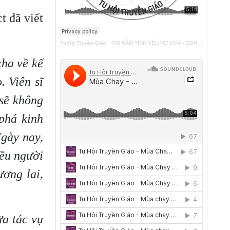
t đã viết
Tu Hội Truyền Giáo
·
400 NĂM TÌNH YÊU NỞ HOA - SƠN TÚI ĐỎ
cha về kế
. Viên sĩ
 sẽ không
phá kinh
Ngày nay,
iều người
ơng lai,
ừa tác vụ