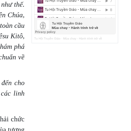
 như thế.
iên Chúa,
 toàn cầu
êsu Kitô,
Tu Hội Truyền Giáo
·
Mùa chay - Hành trình trở về
 khám phá
 chuẩn về
 đến cho
 các linh
phải chức
của tương