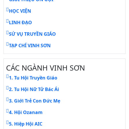
HỌC VIỆN
LINH ĐẠO
SỨ VỤ TRUYỀN GIÁO
TẠP CHÍ VINH SƠN
CÁC NGÀNH VINH SƠN
1. Tu Hội Truyền Giáo
2. Tu Hội Nữ Tử Bác Ái
3. Giới Trẻ Con Đức Mẹ
4. Hội Ozanam
5. Hiệp Hội AIC