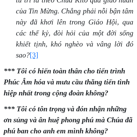
tu trì là theo Chúa Kitô qua giáo huấn
của Tin Mừng. Chẳng phải nỗi bận tâm
này đã khơi lên trong Giáo Hội, qua
các thế kỷ, đòi hỏi của một đời sống
khiết tịnh, khó nghèo và vâng lời đó
sao?
[3]
*** Tôi có hiến toàn thân cho tiến trình
Phúc Âm hóa và mưu cầu thăng tiến tình
hiệp nhất trong cộng đoàn không?
*** Tôi có tôn trọng và đón nhận những
ơn sủng và ân huệ phong phú mà Chúa đã
phú ban cho anh em mình không?