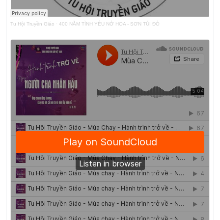
Tu Hội Truyền Giáo
·
400 NĂM TÌNH YÊU NỞ HOA - SƠN TÚI ĐỎ