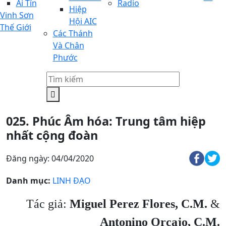
Ai Tín
Radio
Hiệp
Vinh Sơn
Hội AIC
Thế Giới
Các Thánh
Và Chân
Phước
025. Phúc Âm hóa: Trung tâm hiệp
nhất cộng đoàn
Đăng ngày: 04/04/2020
Danh mục:
LINH ĐẠO
Tác giả:
Miguel Perez Flores, C.M.
&
Antonino Orcajo, C.M.