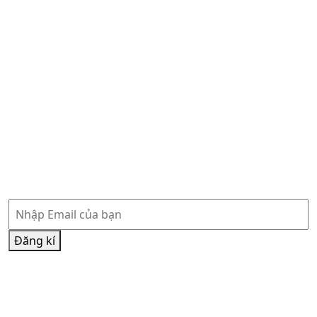
Tổng Tu Hội
Famvin
Famvin Homeless Alliance
Vatican News Tiếng Anh
Vatican News Tiếng Việt
Phòng báo chí Toà Thánh
Hội đồng Giám mục Việt Nam
Đăng ký nhận thông tin
Đăng kí
Đăng kí nhận thông tin qua Email và đồng ý chính sách
của chúng tôi
Chính sách bảo mật
và
Điều khoản sử dụng