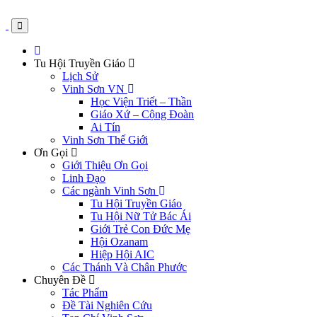
Tu Hội Truyền Giáo
Lịch Sử
Vinh Sơn VN
Học Viện Triết – Thần
Giáo Xứ – Cộng Đoàn
Ai Tín
Vinh Sơn Thế Giới
Ơn Gọi
Giới Thiệu Ơn Gọi
Linh Đạo
Các ngành Vinh Sơn
Tu Hội Truyền Giáo
Tu Hội Nữ Tử Bác Ái
Giới Trẻ Con Đức Mẹ
Hội Ozanam
Hiệp Hội AIC
Các Thánh Và Chân Phước
Chuyên Đề
Tác Phẩm
Đề Tài Nghiên Cứu