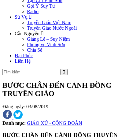
Tạp Chí Vinh Sơn
Gợi Ý Suy Tư
Radio
Sứ Vụ
Truyền Giáo Việt Nam
Truyền Giáo Nước Ngoài
Cầu Nguyện
Giảng Lễ – Suy Niệm
Phụng vụ Vinh Sơn
Chia Sẻ
Đại Phúc
Liên Hệ
BƯỚC CHÂN ĐẾN CÁNH ĐỒNG
TRUYỀN GIÁO
Đăng ngày: 03/08/2019
Danh mục:
GIÁO XỨ - CỘNG ĐOÀN
BƯỚC CHÂN ĐẾN CÁNH ĐỒNG TRUYỀN