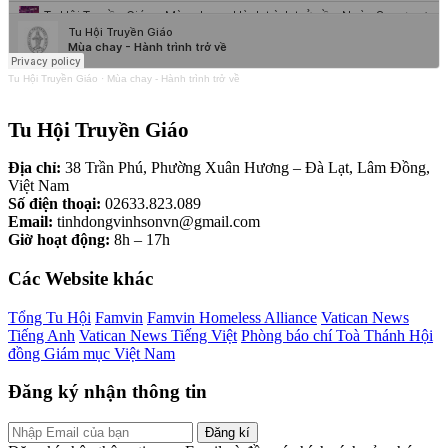
Tu Hội Truyền Giáo
·
Mùa chay - Hành trình trở về
Tu Hội Truyền Giáo
Địa chỉ:
38 Trần Phú, Phường Xuân Hương – Đà Lạt, Lâm Đồng,
Việt Nam
Số điện thoại:
02633.823.089
Email:
tinhdongvinhsonvn@gmail.com
Giờ hoạt động:
8h – 17h
Các Website khác
Tổng Tu Hội
Famvin
Famvin Homeless Alliance
Vatican News
Tiếng Anh
Vatican News Tiếng Việt
Phòng báo chí Toà Thánh
Hội
đồng Giám mục Việt Nam
Đăng ký nhận thông tin
Đăng kí