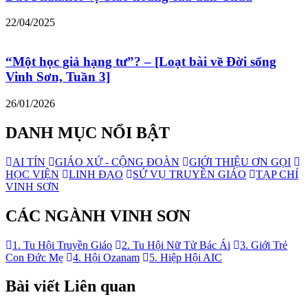
22/04/2025
“Một học giả hạng tư”? – [Loạt bài về Đời sống
Vinh Sơn, Tuần 3]
26/01/2026
DANH MỤC NỔI BẬT
AI TÍN
GIÁO XỨ - CỘNG ĐOÀN
GIỚI THIỆU ƠN GỌI
HỌC VIỆN
LINH ĐẠO
SỨ VỤ TRUYỀN GIÁO
TẠP CHÍ
VINH SƠN
CÁC NGÀNH VINH SƠN
1. Tu Hội Truyền Giáo
2. Tu Hội Nữ Tử Bác Ái
3. Giới Trẻ
Con Đức Mẹ
4. Hội Ozanam
5. Hiệp Hội AIC
Bài viết Liên quan