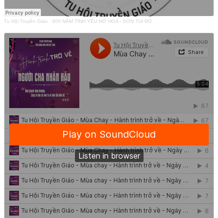
Tu Hội Truyền Giáo
·
400 NĂM TÌNH YÊU NỞ HOA - SƠN TÚI ĐỎ