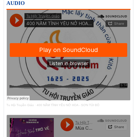
AUDIO
Tu Hội Truyền Giáo
·
400 NĂM TÌNH YÊU NỞ HOA - SƠN TÚI ĐỎ