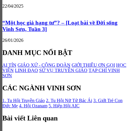
22/04/2025
“Một học giả hạng tư”? – [Loạt bài về Đời sống
Vinh Sơn, Tuần 3]
26/01/2026
DANH MỤC NỔI BẬT
AI TÍN
GIÁO XỨ - CỘNG ĐOÀN
GIỚI THIỆU ƠN GỌI
HỌC
VIỆN
LINH ĐẠO
SỨ VỤ TRUYỀN GIÁO
TẠP CHÍ VINH
SƠN
CÁC NGÀNH VINH SƠN
1. Tu Hội Truyền Giáo
2. Tu Hội Nữ Tử Bác Ái
3. Giới Trẻ Con
Đức Mẹ
4. Hội Ozanam
5. Hiệp Hội AIC
Bài viết Liên quan