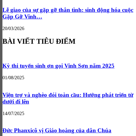
Lễ giao của sự gặp gỡ thân tình: sinh động hóa cuộc
Gặp Gỡ Vinh…
20/03/2026
BÀI VIẾT TIÊU ĐIỂM
Kỳ thi tuyển sinh ơn gọi Vinh Sơn năm 2025
01/08/2025
Viện trợ và nghèo đói toàn cầu: Hướng phát triển từ
dưới đi lên
14/07/2025
Đức Phanxicô vị Giáo hoàng của dân Chúa