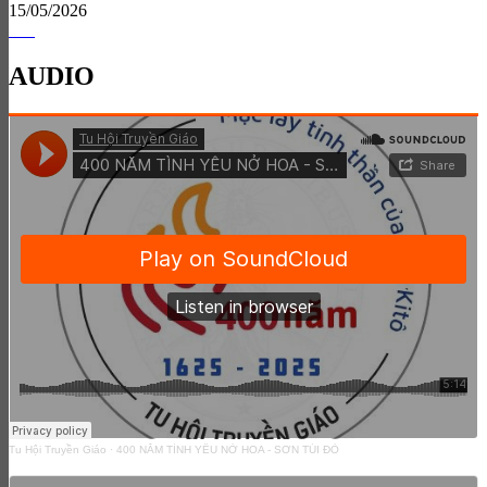
15/05/2026
AUDIO
Tu Hội Truyền Giáo
·
400 NĂM TÌNH YÊU NỞ HOA - SƠN TÚI ĐỎ