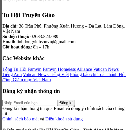
Tu Hội Truyền Giáo
·
Mùa chay - Hành trình trở về
Tu Hội Truyền Giáo
Địa chỉ:
38 Trần Phú, Phường Xuân Hương – Đà Lạt, Lâm Đồng,
Việt Nam
Số điện thoại:
02633.823.089
Email:
tinhdongvinhsonvn@gmail.com
Giờ hoạt động:
8h – 17h
Các Website khác
Tổng Tu Hội
Famvin
Famvin Homeless Alliance
Vatican News
Tiếng Anh
Vatican News Tiếng Việt
Phòng báo chí Toà Thánh
Hội
đồng Giám mục Việt Nam
Đăng ký nhận thông tin
Đăng kí
Đăng kí nhận thông tin qua Email và đồng ý chính sách của chúng
tôi
Chính sách bảo mật
và
Điều khoản sử dụng