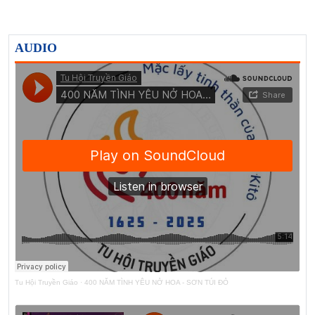
AUDIO
Tu Hội Truyền Giáo
·
400 NĂM TÌNH YÊU NỞ HOA - SƠN TÚI ĐỎ