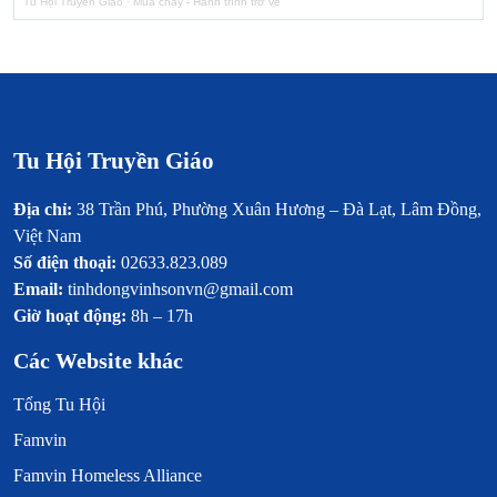
Tu Hội Truyền Giáo
·
Mùa chay - Hành trình trở về
Tu Hội Truyền Giáo
Địa chỉ:
38 Trần Phú, Phường Xuân Hương – Đà Lạt, Lâm Đồng,
Việt Nam
Số điện thoại:
02633.823.089
Email:
tinhdongvinhsonvn@gmail.com
Giờ hoạt động:
8h – 17h
Các Website khác
Tổng Tu Hội
Famvin
Famvin Homeless Alliance