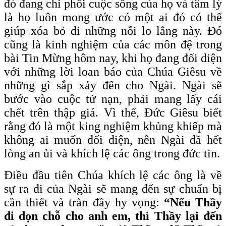
đó đang chi phối cuộc sống của họ và tâm lý
là họ luôn mong ước có một ai đó có thể
giúp xóa bỏ đi những nỗi lo lắng này. Đó
cũng là kinh nghiệm của các môn đệ trong
bài Tin Mừng hôm nay, khi họ đang đối diện
với những lời loan báo của Chúa Giêsu về
những gì sắp xảy đến cho Ngài. Ngài sẽ
bước vào cuộc tử nạn, phải mang lấy cái
chết trên thập giá. Vì thế, Đức Giêsu biết
rằng đó là một king nghiệm khủng khiếp mà
không ai muốn đối diện, nên Ngài đã hết
lòng an ủi và khích lệ các ông trong đức tin.
Điều đầu tiên Chúa khích lệ các ông là về
sự ra đi của Ngài sẽ mang đến sự chuẩn bị
cần thiết và tràn đầy hy vọng:
“Nếu Thầy
đi dọn chỗ cho anh em, thì Thầy lại đến