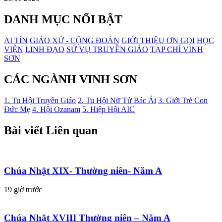
DANH MỤC NỔI BẬT
AI TÍN
GIÁO XỨ - CỘNG ĐOÀN
GIỚI THIỆU ƠN GỌI
HỌC
VIỆN
LINH ĐẠO
SỨ VỤ TRUYỀN GIÁO
TẠP CHÍ VINH
SƠN
CÁC NGÀNH VINH SƠN
1. Tu Hội Truyền Giáo
2. Tu Hội Nữ Tử Bác Ái
3. Giới Trẻ Con
Đức Mẹ
4. Hội Ozanam
5. Hiệp Hội AIC
Bài viết Liên quan
Chúa Nhật XIX- Thường niên- Năm A
19 giờ trước
Chúa Nhật XVIII Thường niên – Năm A