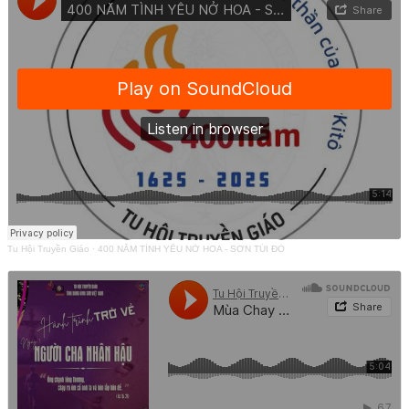
Tu Hội Truyền Giáo
·
400 NĂM TÌNH YÊU NỞ HOA - SƠN TÚI ĐỎ