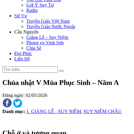
Gợi Ý Suy Tư
Radio
Sứ Vụ
Truyền Giáo Việt Nam
Truyền Giáo Nước Ngoài
Cầu Nguyện
Giảng Lễ – Suy Niệm
Phụng vụ Vinh Sơn
Chia Sẻ
Đại Phúc
Liên Hệ
Chúa nhật V Mùa Phục Sinh – Năm A
Đăng ngày: 02/05/2026
Danh mục:
1. GIẢNG LỄ - SUY NIỆM
,
SUY NIỆM CHẦU
Chỗ ở và tương quan