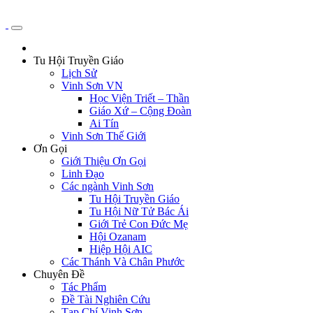
Tu Hội Truyền Giáo
Lịch Sử
Vinh Sơn VN
Học Viện Triết – Thần
Giáo Xứ – Cộng Đoàn
Ai Tín
Vinh Sơn Thế Giới
Ơn Gọi
Giới Thiệu Ơn Gọi
Linh Đạo
Các ngành Vinh Sơn
Tu Hội Truyền Giáo
Tu Hội Nữ Tử Bác Ái
Giới Trẻ Con Đức Mẹ
Hội Ozanam
Hiệp Hội AIC
Các Thánh Và Chân Phước
Chuyên Đề
Tác Phẩm
Đề Tài Nghiên Cứu
Tạp Chí Vinh Sơn