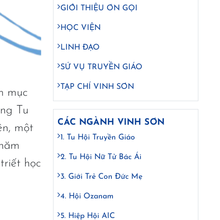
GIỚI THIỆU ƠN GỌI
HỌC VIỆN
LINH ĐẠO
SỨ VỤ TRUYỀN GIÁO
TẠP CHÍ VINH SƠN
ám mục
òng Tu
CÁC NGÀNH VINH SƠN
ên, một
1. Tu Hội Truyền Giáo
thăm
2. Tu Hội Nữ Tử Bác Ái
triết học
3. Giới Trẻ Con Đức Mẹ
4. Hội Ozanam
5. Hiệp Hội AIC