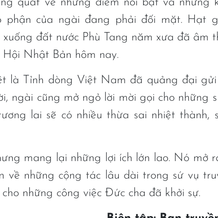
ổng quát về những điểm nổi bật và những 
 phận của ngài đang phải đối mặt. Hạt g
o xuống đất nước Phù Tang năm xưa đã âm 
o Hội Nhật Bản hôm nay.
iệt là Tỉnh dòng Việt Nam đã quảng đại gửi
ời, ngài cũng mở ngỏ lời mời gọi cho những 
tương lai sẽ có nhiều thừa sai nhiệt thành,
ưng mang lại những lợi ích lớn lao. Nó mở r
n về những cộng tác lâu dài trong sứ vụ tru
 cho những công việc Đức cha đã khởi sự.