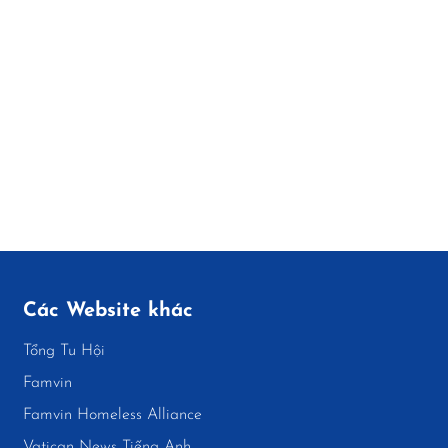
Các Website khác
Tổng Tu Hội
Famvin
Famvin Homeless Alliance
Vatican News Tiếng Anh