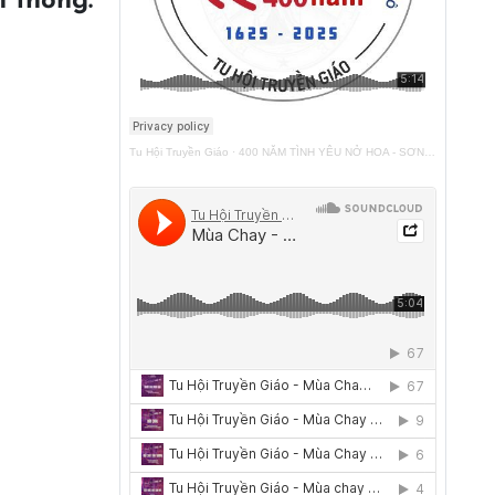
n thông.
Tu Hội Truyền Giáo
·
400 NĂM TÌNH YÊU NỞ HOA - SƠN TÚI ĐỎ