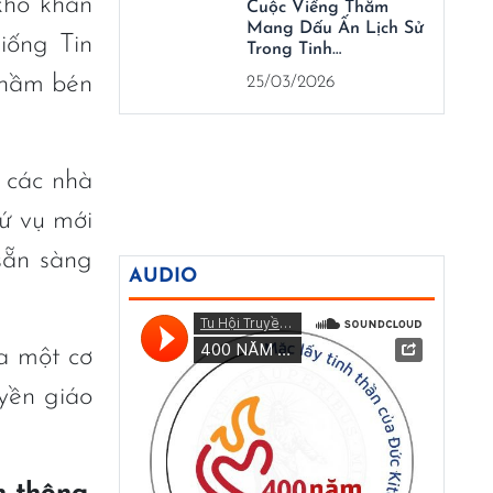
khó khăn
Cuộc Viếng Thăm
Mang Dấu Ấn Lịch Sử
iống Tin
Trong Tinh…
thầm bén
25/03/2026
 các nhà
sứ vụ mới
 sẵn sàng
AUDIO
a một cơ
yền giáo