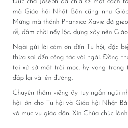
Đức cha Joseph đã chia sẻ một cách t
mà Giáo hội Nhật Bản cũng như Giáo
Mừng mà thánh Phanxico Xavie đã gie
rễ, đâm chồi nẩy lộc, dựng xây nên Giá
Ngài gửi lời cám ơn đến Tu hội, đặc b
thừa sai đến cộng tác với ngài. Đồng th
tại xứ sở mặt trời mọc, hy vọng trong 
đáp lại và lên đường.
Chuyến thăm viếng ấy tuy ngắn ngủi nh
hội lớn cho Tu hội và Giáo hội Nhật Bả
và mục vụ giáo dân. Xin Chúa chúc lành