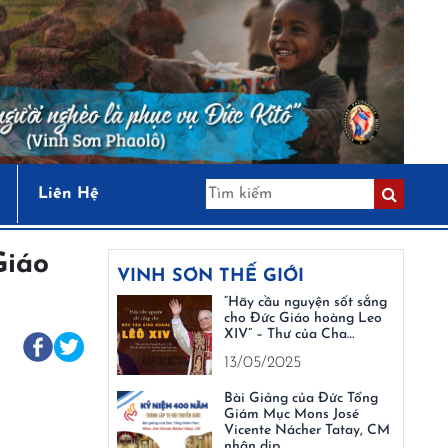
Liên Hệ
Giáo
VINH SƠN THẾ GIỚI
“Hãy cầu nguyện sốt sắng
cho Đức Giáo hoàng Leo
XIV” – Thư của Cha…
13/05/2025
Bài Giảng của Đức Tổng
Giám Mục Mons José
Vicente Nácher Tatay, CM
nhân dịp…