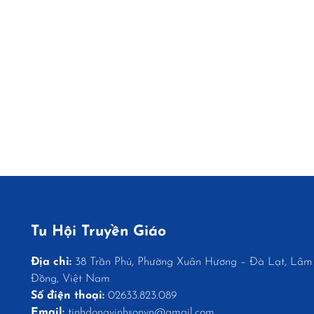
Tu Hội Truyền Giáo
Địa chỉ:
38 Trần Phú, Phường Xuân Hương – Đà Lạt, Lâm
Đồng, Việt Nam
Số điện thoại:
02633.823.089
Email:
tinhdongvinhsonvn@gmail.com