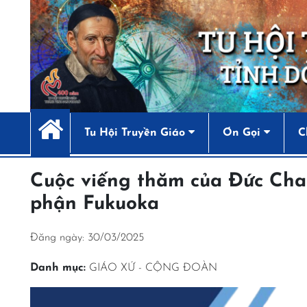
Tu Hội Truyền Giáo
Ơn Gọi
C
Cuộc viếng thăm của Đức Cha
phận Fukuoka
Đăng ngày: 30/03/2025
Danh mục:
GIÁO XỨ - CỘNG ĐOÀN