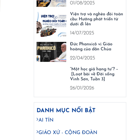
01/08/2025
Viện trợ và nghèo đói toàn
cầu: Hướng phát triển từ
dưới đi lên
14/07/2025
Đức Phanxicô vị Giáo
hoàng của dân Chúa
22/04/2025
“Một học giả hạng tư”? –
[Loạt bài về Đời sống
Vinh Sơn, Tuần 3]
26/01/2026
DANH MỤC NỔI BẬT
AI TÍN
GIÁO XỨ - CỘNG ĐOÀN