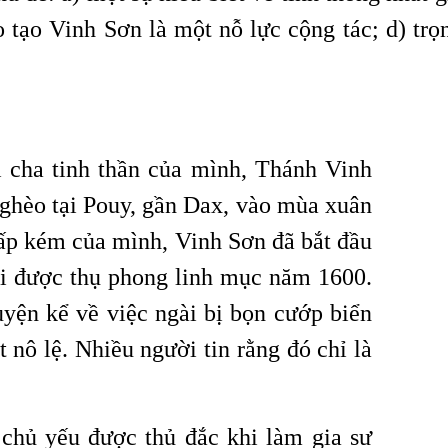
o tạo Vinh Sơn là một nỗ lực cộng tác; d) tr
 cha tinh thần của mình, Thánh Vinh
nghèo tại Pouy, gần Dax, vào mùa xuân
ấp kém của mình, Vinh Sơn đã bắt đầu
ài được thụ phong linh mục năm 1600.
yện kể về việc ngài bị bọn cướp biển
 nô lệ. Nhiều người tin rằng đó chỉ là
chủ yếu được thủ đắc khi làm gia sư