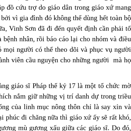
ập đồ cứu trợ do giáo dân trong giáo xứ mang
 bởi vì gia đình đó không thể dùng hết toàn bộ
ữa, Vinh Sơn đã đi đến quyết định cần phải tổ
 bệnh nhân, rồi báo cáo lại cho nhóm và điều
ó mọi người có thể theo dõi và phục vụ người
thành viên cầu nguyện cho những người mà họ
ng giáo sĩ Pháp thế kỷ 17 là một tổ chức mờ
ích nắm giữ những vị trí danh dự trong triều
ng của linh mục nông thôn chỉ là say xỉn và
 phúc đi chăng nữa thì giáo xứ ấy sẽ rất khó,
 gương mù gương xấu giữa các giáo sĩ. Do đó,