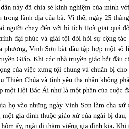
 dân này đã chia sẻ kinh nghiệm của mình vớ
 trong lãnh địa của bà. Vì thế, ngày 25 thá
Số người chạy đến với bí tích Hoà giải quá đ
rình đại phúc và giải tội đòi hỏi sự cộng tác
ịa phương, Vinh Sơn bắt đầu tập hợp một số 
ruyền Giáo. Khi các nhà truyền giáo bắt đầu c
ọng của việc xưng tội chung và chuẩn bị cho 
u Thiên Chúa và tình yêu tha nhân không phải
lập một Hội Bác Ái như là một phần của cuộc đ
a họ vào những ngày Vinh Sơn làm cha xứ ở 
 một gia đình thuộc giáo xứ của ngài bị đau,
hôm ấy, ngài đi thăm viếng gia đình kia. Khi t