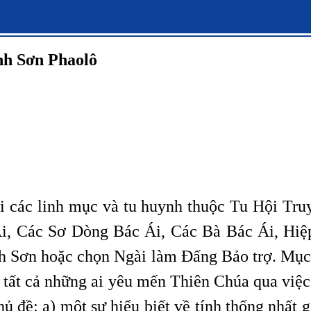
nh Sơn Phaolô
i các linh mục và tu huynh thuộc Tu Hội Tru
i, Các Sơ Dòng Bác Ái, Các Bà Bác Ái, Hiệp
h Sơn hoặc chọn Ngài làm Đấng Bảo trợ. Mục đ
 tất cả những ai yêu mến Thiên Chúa qua việc
ủ đề: a) một sự hiểu biết về tính thống nhất 