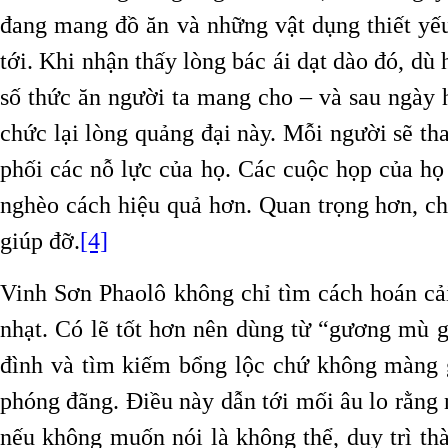
đang mang đồ ăn và những vật dụng thiết yếu
tới. Khi nhận thấy lòng bác ái dạt dào đó, dù
số thức ăn người ta mang cho – và sau ngày h
chức lại lòng quảng đại này. Mỗi người sẽ t
phối các nỗ lực của họ. Các cuộc họp của họ
nghèo cách hiệu quả hơn. Quan trọng hơn, c
giúp đỡ.
[4]
Vinh Sơn Phaolô không chỉ tìm cách hoán cải
nhạt. Có lẽ tốt hơn nên dùng từ “gương mù g
đình và tìm kiếm bổng lộc chứ không màng gì
phóng đãng. Điều này dẫn tới mối âu lo rằng 
nếu không muốn nói là không thể, duy trì thà