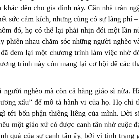
 khác đến cho gia đình này. Căn nhà tràn ng
 hết sức cảm kích, nhưng cũng có sự lãng phí –
ôm đó, họ có thể lại phải nhịn đói một lần n
hay phiên nhau chăm sóc những người nghèo và
 đã đem lại một chương trình làm việc nhờ đ
hương trình này còn mang lại cơ hội để các 
 người nghèo mà còn cả hàng giáo sĩ nữa. Hà
ương xấu” để mô tả hành vi của họ. Họ chỉ th
 tới bổn phận thiêng liêng của mình. Đời số
nếu một giáo xứ có được canh tân nhờ cuộc đại
nh quả của sự canh tân ấy, bởi vì tình trạng