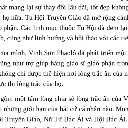
t mang lại sự thay đổi lâu dài, tốt đẹp không
 họ nữa. Tu Hội Truyền Giáo đã mở rộng cánh
o phận. Các linh mục thuộc Tu Hội đã đem lại
h, cũng như linh hướng và hội thảo với các ti
của mình, Vinh Sơn Phaolô đã phát triển một 
cũng như trợ giúp hàng giáo sĩ giáo phận tro
không chỉ được thể hiện nơi lòng trắc ẩn của 
c thi lòng trắc của họ.
ồm một tấm lòng chia sẻ lòng trắc ẩn của Vi
ỏi những giới hạn của bất cứ cá nhân nào. Mo
ội Truyền Giáo, Nữ Tử Bác Ái và Hội Bác Ái. 