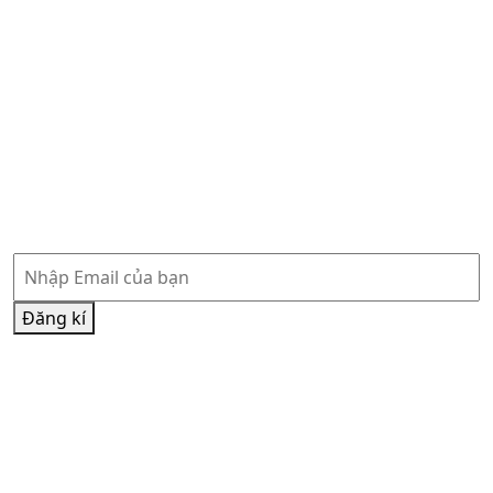
Famvin
Famvin Homeless Alliance
Vatican News Tiếng Anh
Vatican News Tiếng Việt
Phòng báo chí Toà Thánh
Hội đồng Giám mục Việt Nam
Đăng ký nhận thông tin
Đăng kí
Đăng kí nhận thông tin qua Email và đồng ý chính sách
của chúng tôi
Chính sách bảo mật
và
Điều khoản sử dụng