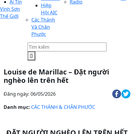
Ai Tín
Radio
Hiệp
Vinh Sơn
Hội AIC
Thế Giới
Các Thánh
Và Chân
Phước
Louise de Marillac – Đặt người
nghèo lên trên hết
Đăng ngày: 06/05/2026
Danh mục:
CÁC THÁNH & CHÂN PHƯỚC
ĐẶT NGƯỜI NGHÈO LÊN TRÊN HẾT