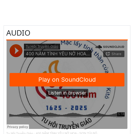
AUDIO
Tu Hội Truyền Giáo
·
400 NĂM TÌNH YÊU NỞ HOA - SƠN TÚI ĐỎ