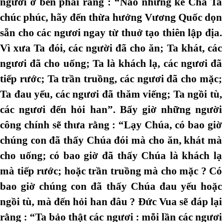
người ở bên phải rằng : “Nào những kẻ Cha Ta
chúc phúc, hãy đến thừa hưởng Vương Quốc dọn
sẵn cho các ngươi ngay từ thuở tạo thiên lập địa.
Vì xưa Ta đói, các người đã cho ăn; Ta khát, các
ngươi đã cho uống; Ta là khách lạ, các ngươi đã
tiếp rước; Ta trần truồng, các ngươi đã cho mặc;
Ta đau yếu, các ngươi đã thăm viếng; Ta ngồi tù,
các ngươi đến hỏi han”. Bấy giờ những người
công chính sẽ thưa rằng : “Lạy Chúa, có bao giờ
chúng con đã thấy Chúa đói mà cho ăn, khát mà
cho uống; có bao giờ đã thấy Chúa là khách lạ
mà tiếp rước; hoặc trần truồng mà cho mặc ? Có
bao giờ chúng con đã thấy Chúa đau yếu hoặc
ngồi tù, mà đến hỏi han đâu ? Đức Vua sẽ đáp lại
rằng : “Ta bảo thật các ngươi : mỗi lần các ngươi