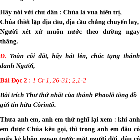
Hãy nói với chư dân : Chúa là vua hiển trị,
Chúa thiết lập địa cầu, địa cầu chẳng chuyển lay,
Người xét xử muôn nước theo đường ngay
thẳng.
Đ.
Toàn cõi đất, hãy hát lên, chúc tụng thánh
danh Người,
Bài Đọc 2
:
1 Cr 1, 26-31; 2,1-2
Bài trích Thư thứ nhất của thánh Phaolô tông đồ
gửi tín hữu Côrintô.
Thưa anh em, anh em thử nghĩ lại xem : khi anh
em được Chúa kêu gọi, thì trong anh em đâu có
mấy kẻ khôn ngoan trước mặt người đời, đâu có