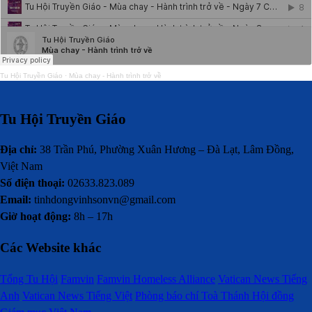
Tu Hội Truyền Giáo
·
Mùa chay - Hành trình trở về
Tu Hội Truyền Giáo
Địa chỉ:
38 Trần Phú, Phường Xuân Hương – Đà Lạt, Lâm Đồng,
Việt Nam
Số điện thoại:
02633.823.089
Email:
tinhdongvinhsonvn@gmail.com
Giờ hoạt động:
8h – 17h
Các Website khác
Tổng Tu Hội
Famvin
Famvin Homeless Alliance
Vatican News Tiếng
Anh
Vatican News Tiếng Việt
Phòng báo chí Toà Thánh
Hội đồng