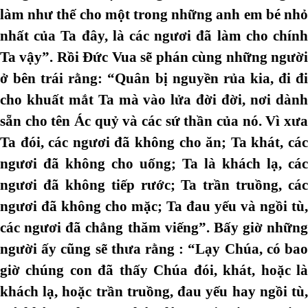
làm như thế cho một trong những anh em bé nhỏ
nhất của Ta đây, là các ngươi đã làm cho chính
Ta vậy”. Rồi Đức Vua sẽ phán cùng những người
ở bên trái rằng: “Quân bị nguyền rủa kia, đi đi
cho khuất mắt Ta mà vào lửa đời đời, nơi dành
sẵn cho tên Ác quỷ và các sứ thần của nó. Vì xưa
Ta đói, các ngươi đã không cho ăn; Ta khát, các
ngươi đã không cho uống; Ta là khách lạ, các
ngươi đã không tiếp rước; Ta trần truồng, các
ngươi đã không cho mặc; Ta đau yếu và ngồi tù,
các ngươi đã chẳng thăm viếng”. Bấy giờ những
người ấy cũng sẽ thưa rằng : “Lạy Chúa, có bao
giờ chúng con đã thấy Chúa đói, khát, hoặc là
khách lạ, hoặc trần truồng, đau yếu hay ngồi tù,