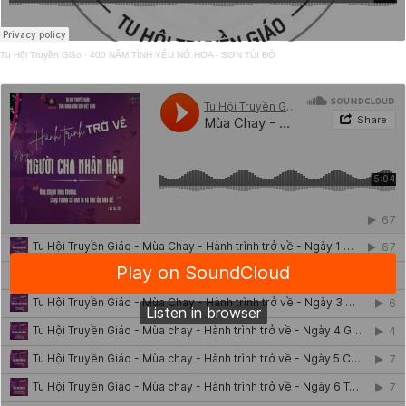
Tu Hội Truyền Giáo
·
400 NĂM TÌNH YÊU NỞ HOA - SƠN TÚI ĐỎ