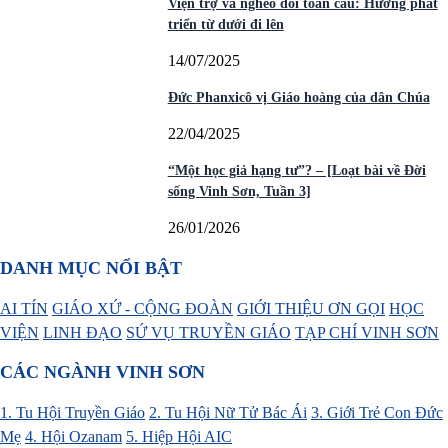
Viện trợ và nghèo đói toàn cầu: Hướng phát
triển từ dưới đi lên
14/07/2025
Đức Phanxicô vị Giáo hoàng của dân Chúa
22/04/2025
“Một học giả hạng tư”? – [Loạt bài về Đời
sống Vinh Sơn, Tuần 3]
26/01/2026
DANH MỤC NỔI BẬT
AI TÍN
GIÁO XỨ - CỘNG ĐOÀN
GIỚI THIỆU ƠN GỌI
HỌC
VIỆN
LINH ĐẠO
SỨ VỤ TRUYỀN GIÁO
TẠP CHÍ VINH SƠN
CÁC NGÀNH VINH SƠN
1. Tu Hội Truyền Giáo
2. Tu Hội Nữ Tử Bác Ái
3. Giới Trẻ Con Đức
Mẹ
4. Hội Ozanam
5. Hiệp Hội AIC