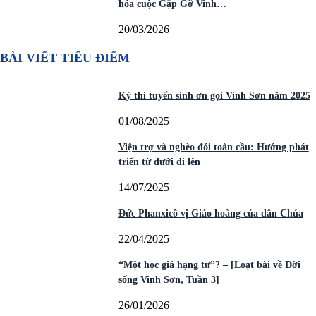
hóa cuộc Gặp Gỡ Vinh…
20/03/2026
BÀI VIẾT TIÊU ĐIỂM
Kỳ thi tuyển sinh ơn gọi Vinh Sơn năm 2025
01/08/2025
Viện trợ và nghèo đói toàn cầu: Hướng phát
triển từ dưới đi lên
14/07/2025
Đức Phanxicô vị Giáo hoàng của dân Chúa
22/04/2025
“Một học giả hạng tư”? – [Loạt bài về Đời
sống Vinh Sơn, Tuần 3]
26/01/2026