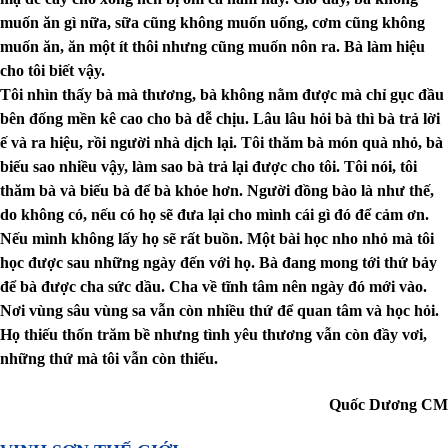
muốn ăn gì nữa, sữa cũng không muốn uống, cơm cũng không
muốn ăn, ăn một ít thôi nhưng cũng muốn nôn ra. Bà làm hiệu
cho tôi biết vậy.
Tôi nhìn thấy bà mà thương, bà không nằm được mà chỉ gục đầu
bên đống mền kê cao cho bà dễ chịu. Lâu lâu hỏi bà thì bà trả lời
ế và ra hiệu, rồi người nhà dịch lại. Tôi thăm bà món quà nhỏ, bà
biếu sao nhiều vậy, làm sao bà trả lại được cho tôi. Tôi nói, tôi
thăm bà và biếu bà để bà khỏe hơn. Người đồng bào là như thế,
do không có, nếu có họ sẽ đưa lại cho mình cái gì đó để cảm ơn.
Nếu mình không lấy họ sẽ rất buồn. Một bài học nho nhỏ mà tôi
học được sau những ngày đến với họ. Bà đang mong tới thứ bảy
để bà được cha sức dầu. Cha về tĩnh tâm nên ngày đó mới vào.
Nơi vùng sâu vùng sa vẫn còn nhiều thứ để quan tâm và học hỏi.
Họ thiếu thốn trăm bề nhưng tình yêu thương vẫn còn đầy vơi,
những thứ mà tôi vẫn còn thiếu.
Quốc Dương CM