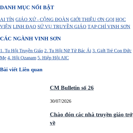
DANH MỤC NỔI BẬT
AI TÍN
GIÁO XỨ - CỘNG ĐOÀN
GIỚI THIỆU ƠN GỌI
HỌC
VIỆN
LINH ĐẠO
SỨ VỤ TRUYỀN GIÁO
TẠP CHÍ VINH SƠN
CÁC NGÀNH VINH SƠN
1. Tu Hội Truyền Giáo
2. Tu Hội Nữ Tử Bác Ái
3. Giới Trẻ Con Đức
Mẹ
4. Hội Ozanam
5. Hiệp Hội AIC
Bài viết Liên quan
CM Bulletin số 26
30/07/2026
Chào đón các nhà truyền giáo trở
về