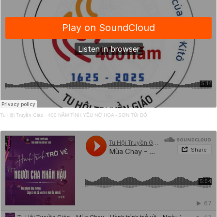
Tu Hội Truyền Giáo
·
400 NĂM TÌNH YÊU NỞ HOA - SƠN TÚI ĐỎ