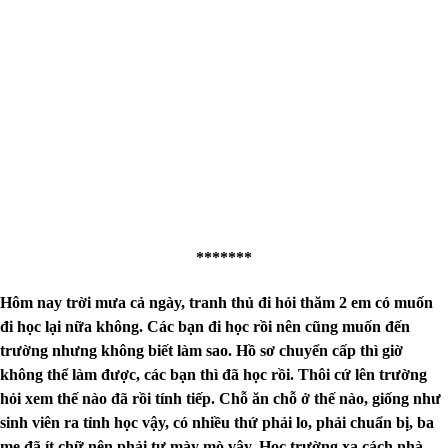
*******
Hôm nay trời mưa cả ngày, tranh thủ đi hỏi thăm 2 em có muốn
đi học lại nữa không. Các bạn đi học rồi nên cũng muốn đến
trường nhưng không biết làm sao. Hồ sơ chuyển cấp thì giờ
không thể làm được, các bạn thì đã học rồi. Thôi cứ lên trường
hỏi xem thế nào đã rồi tính tiếp. Chỗ ăn chỗ ở thế nào, giống như
sinh viên ra tỉnh học vậy, có nhiều thứ phải lo, phải chuẩn bị, ba
mẹ đã ít chữ nên phải tự mày mò vậy. Học trường xa cách nhà