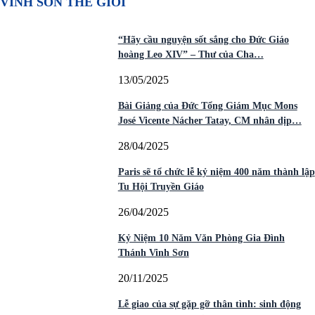
VINH SƠN THẾ GIỚI
“Hãy cầu nguyện sốt sắng cho Đức Giáo
hoàng Leo XIV” – Thư của Cha…
13/05/2025
Bài Giảng của Đức Tổng Giám Mục Mons
José Vicente Nácher Tatay, CM nhân dịp…
28/04/2025
Paris sẽ tổ chức lễ kỷ niệm 400 năm thành lập
Tu Hội Truyền Giáo
26/04/2025
Kỷ Niệm 10 Năm Văn Phòng Gia Đình
Thánh Vinh Sơn
20/11/2025
Lễ giao của sự gặp gỡ thân tình: sinh động