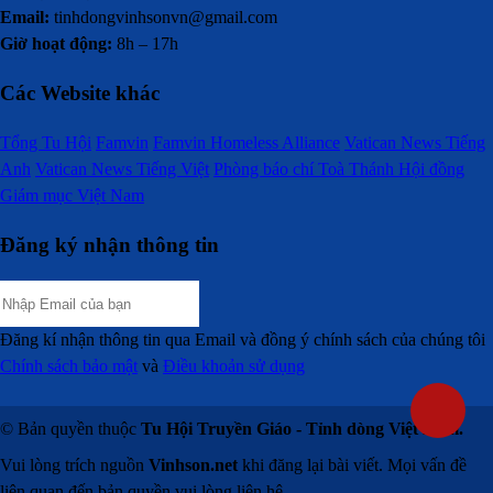
Email:
tinhdongvinhsonvn@gmail.com
Giờ hoạt động:
8h – 17h
Các Website khác
Tổng Tu Hội
Famvin
Famvin Homeless Alliance
Vatican News Tiếng
Anh
Vatican News Tiếng Việt
Phòng báo chí Toà Thánh
Hội đồng
Giám mục Việt Nam
Đăng ký nhận thông tin
Đăng kí nhận thông tin qua Email và đồng ý chính sách của chúng tôi
Chính sách bảo mật
và
Điều khoản sử dụng
© Bản quyền thuộc
Tu Hội Truyền Giáo - Tỉnh dòng Việt Nam.
Vui lòng trích nguồn
Vinhson.net
khi đăng lại bài viết. Mọi vấn đề
liên quan đến bản quyền vui lòng liên hệ