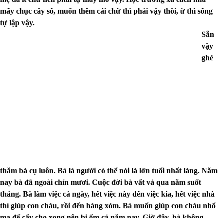
mấy chục cây số, muốn thêm cái chữ thì phải vậy thôi, ừ thì sống
tự lập vậy.
Sẵn
vậy
ghé
thăm bà cụ luôn. Bà là người có thể nói là lớn tuổi nhất làng. Năm
nay bà đã ngoài chín mươi. Cuộc đời bà vất vả qua năm suốt
tháng. Bà làm việc cả ngày, hết việc này đến việc kia, hết việc nhà
thì giúp con cháu, rồi đến hàng xóm. Bà muốn giúp con cháu nhổ
mạ để cấy cho xong nên bị ốm cả năm nay. Giờ đây, bà không