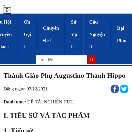
u Hội
Ơn
Sứ
Cầu
Chuyên
Đại
ruyền
Gọi
Vụ
Nguyện
Đề
Phúc
iáo
Thánh Giáo Phụ Augustino Thành Hippo
Đăng ngày: 07/12/2021
Danh mục:
ĐỀ TÀI NGHIÊN CỨU
I. TIỂU SỬ VÀ TÁC PHẨM
1. Tiểu sử