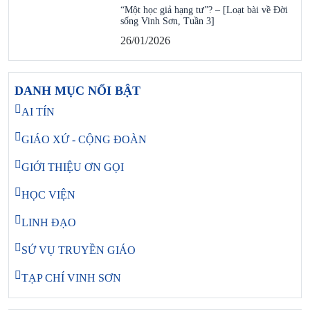
“Một học giả hạng tư”? – [Loạt bài về Đời
sống Vinh Sơn, Tuần 3]
26/01/2026
DANH MỤC NỔI BẬT
AI TÍN
GIÁO XỨ - CỘNG ĐOÀN
GIỚI THIỆU ƠN GỌI
HỌC VIỆN
LINH ĐẠO
SỨ VỤ TRUYỀN GIÁO
TẠP CHÍ VINH SƠN