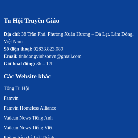
Tu Hội Truyền Giáo
Địa chỉ:
38 Trần Phú, Phường Xuân Hương – Đà Lạt, Lâm Đồng,
Việt Nam
Số điện thoại:
02633.823.089
Email:
tinhdongvinhsonvn@gmail.com
Giờ hoạt động:
8h – 17h
Các Website khác
Tổng Tu Hội
Famvin
Famvin Homeless Alliance
Vatican News Tiếng Anh
Vatican News Tiếng Việt
Phòng báo chí Toà Thánh