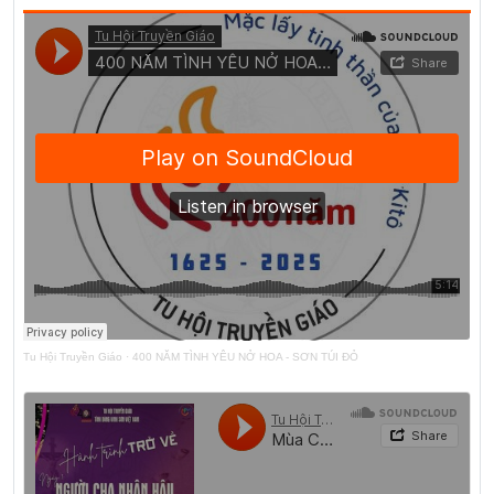
Tu Hội Truyền Giáo
·
400 NĂM TÌNH YÊU NỞ HOA - SƠN TÚI ĐỎ