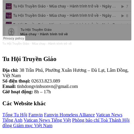
Tu Hội Truyền Giáo
·
Mùa chay - Hành trình trở về
Tu Hội Truyền Giáo
Địa chỉ:
38 Trần Phú, Phường Xuân Hương – Đà Lạt, Lâm Đồng,
Việt Nam
Số điện thoại:
02633.823.089
Email:
tinhdongvinhsonvn@gmail.com
Giờ hoạt động:
8h – 17h
Các Website khác
Tổng Tu Hội
Famvin
Famvin Homeless Alliance
Vatican News
Tiếng Anh
Vatican News Tiếng Việt
Phòng báo chí Toà Thánh
Hội
đồng Giám mục Việt Nam