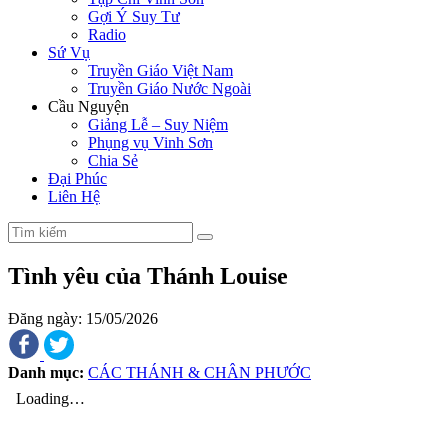
Gợi Ý Suy Tư
Radio
Sứ Vụ
Truyền Giáo Việt Nam
Truyền Giáo Nước Ngoài
Cầu Nguyện
Giảng Lễ – Suy Niệm
Phụng vụ Vinh Sơn
Chia Sẻ
Đại Phúc
Liên Hệ
Tình yêu của Thánh Louise
Đăng ngày: 15/05/2026
Danh mục:
CÁC THÁNH & CHÂN PHƯỚC