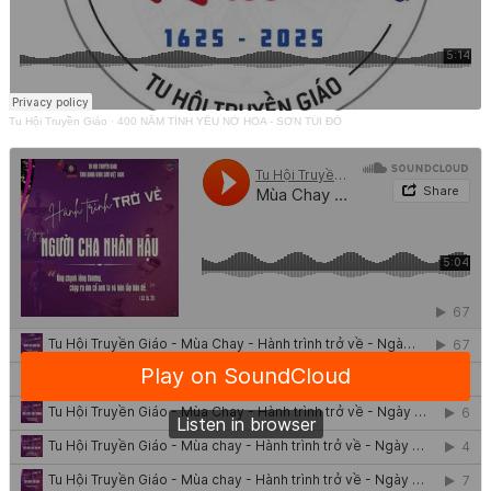
Tu Hội Truyền Giáo
·
400 NĂM TÌNH YÊU NỞ HOA - SƠN TÚI ĐỎ