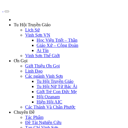
Tu Hội Truyền Giáo
Lịch Sử
Vinh Sơn VN
Học Viện Triết – Thần
Giáo Xứ – Cộng Đoàn
Ai Tín
Vinh Sơn Thế Giới
Ơn Gọi
Giới Thiệu Ơn Gọi
Linh Đạo
Các ngành Vinh Sơn
Tu Hội Truyền Giáo
Tu Hội Nữ Tử Bác Ái
Giới Trẻ Con Đức Mẹ
Hội Ozanam
Hiệp Hội AIC
Các Thánh Và Chân Phước
Chuyên Đề
Tác Phẩm
Đề Tài Nghiên Cứu
Tạp Chí Vinh Sơn