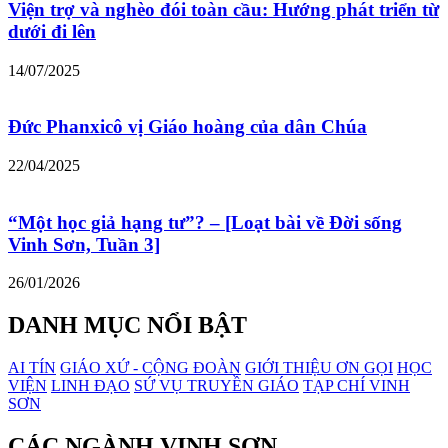
Viện trợ và nghèo đói toàn cầu: Hướng phát triển từ
dưới đi lên
14/07/2025
Đức Phanxicô vị Giáo hoàng của dân Chúa
22/04/2025
“Một học giả hạng tư”? – [Loạt bài về Đời sống
Vinh Sơn, Tuần 3]
26/01/2026
DANH MỤC NỔI BẬT
AI TÍN
GIÁO XỨ - CỘNG ĐOÀN
GIỚI THIỆU ƠN GỌI
HỌC
VIỆN
LINH ĐẠO
SỨ VỤ TRUYỀN GIÁO
TẠP CHÍ VINH
SƠN
CÁC NGÀNH VINH SƠN