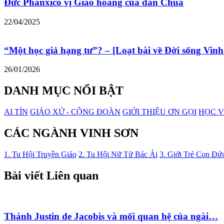
Đức Phanxicô vị Giáo hoàng của dân Chúa
22/04/2025
“Một học giả hạng tư”? – [Loạt bài về Đời sống Vinh
26/01/2026
DANH MỤC NỔI BẬT
AI TÍN
GIÁO XỨ - CỘNG ĐOÀN
GIỚI THIỆU ƠN GỌI
HỌC V
CÁC NGÀNH VINH SƠN
1. Tu Hội Truyền Giáo
2. Tu Hội Nữ Tử Bác Ái
3. Giới Trẻ Con Đứ
Bài viết Liên quan
Thánh Justin de Jacobis và mối quan hệ của ngài…