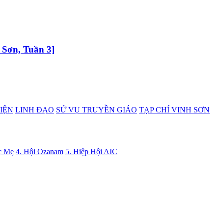
 Sơn, Tuần 3]
IỆN
LINH ĐẠO
SỨ VỤ TRUYỀN GIÁO
TẠP CHÍ VINH SƠN
c Mẹ
4. Hội Ozanam
5. Hiệp Hội AIC