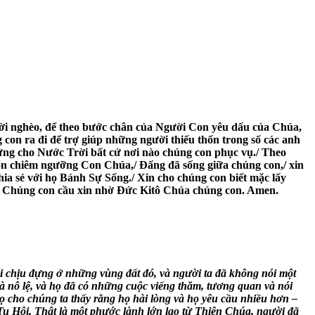
ời nghèo, để theo bước chân của Người Con yêu dấu của Chúa,
con ra đi để trợ giúp những người thiếu thốn trong số các anh
ng cho Nước Trời bất cứ nơi nào chúng con phục vụ./ Theo
g con chiêm ngưỡng Con Chúa,/ Đấng đã sống giữa chúng con,/ xin
hia sẻ với họ Bánh Sự Sống./ Xin cho chúng con biết mặc lấy
y./ Chúng con cầu xin nhờ Đức Kitô Chúa chúng con. Amen.
 chịu đựng ở những vùng đất đó, và người ta đã không nói một
nô lệ, và họ đã có những cuộc viếng thăm, tương quan và nói
họ cho chúng ta thấy rằng họ hài lòng và họ yêu cầu nhiều hơn –
Tu Hội. Thật là một phước lành lớn lao từ Thiên Chúa, người đã