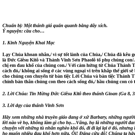
Chuẩn bị: Một thánh giá quấn quanh bằng dây xích.
Ý nguyện: cầu cho…
1. Kinh Nguyện Khai Mạc
Lạy Chúa khoan nhân,/ vì sự tốt lành của Chúa,/ Chúa đã kêu 
là Đức Giêsu Kitô và Thánh Vinh Sơn Phaolô tổ phụ chúng con/. 
chị em đau khổ của chúng con./ Với cảm hứng từ Chúa Thánh Th
cách đó,/ không ai sống ở các vùng ngoại vi trên khắp thế giới 
cho chúng con chuyển từ bàn tiệc Lời Chúa và bàn tiệc Thánh Th
chính bản thân chúng con theo cách sống đó,/ hầu chúng con có
2. Lời Chúa: Tin Mừng Đức Giêsu Kitô theo thánh Gioan (Ga 8, 3
3.
Lời dạy của thánh Vinh Sơn
Hãy xem những nhà truyền giáo đang ở xứ Barbary, những người đ
lời nào về họ, không làm gì cho họ…Vâng, họ là những người đan
chuyện với những tù nhân nghèo khổ đó, đi đi lại lại ở đó, nhưng 
họ muốn nhiều đau khổ hơn nữa. Ôi! Đấng cứu độ! Chúng ta hãy xi