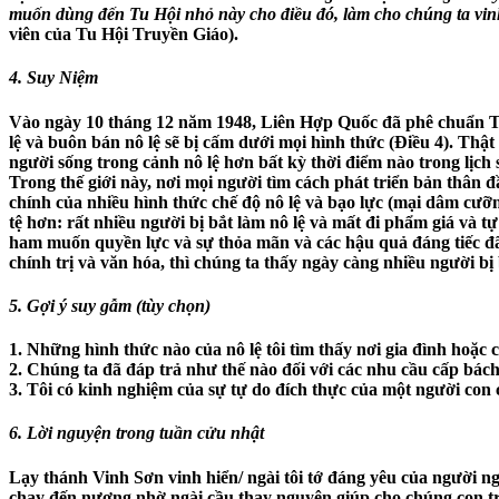
muốn dùng đến Tu Hội nhỏ này cho điều đó, làm cho chúng ta vin
viên của Tu Hội Truyền Giáo).
4. Suy Niệm
Vào ngày 10 tháng 12 năm 1948, Liên Hợp Quốc đã phê chuẩn Tuy
lệ và buôn bán nô lệ sẽ bị cấm dưới mọi hình thức (Điều 4). Thật 
người sống trong cảnh nô lệ hơn bất kỳ thời điểm nào trong lịch 
Trong thế giới này, nơi mọi người tìm cách phát triển bản thân
chính của nhiều hình thức chế độ nô lệ và bạo lực (mại dâm cưỡn
tệ hơn: rất nhiều người bị bắt làm nô lệ và mất đi phẩm giá và t
ham muốn quyền lực và sự thỏa mãn và các hậu quả đáng tiếc đã 
chính trị và văn hóa, thì chúng ta thấy ngày càng nhiều người bị 
5. Gợi ý suy gẫm
(tùy chọn)
1. Những hình thức nào của nô lệ tôi tìm thấy nơi gia đình hoặc 
2. Chúng ta đã đáp trả như thế nào đối với các nhu cầu cấp bách 
3. Tôi có kinh nghiệm của sự tự do đích thực của một người con
6. Lời nguyện trong tuần cửu nhật
Lạy thánh Vinh Sơn vinh hiển/ ngài tôi tớ đáng yêu của người ng
chạy đến nương nhờ ngài cầu thay nguyện giúp cho chúng con trướ