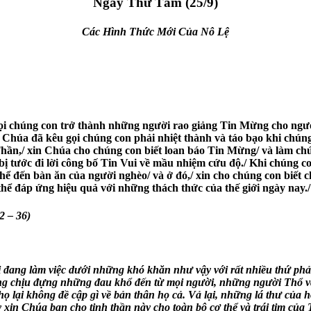
Ngày Thứ Tám (25/9)
Các Hình Thức Mới Của Nô Lệ
gọi chúng con trở thành những người rao giảng Tin Mừng cho ngư
Chúa đã kêu gọi chúng con phải nhiệt thành và táo bạo khi chúng 
ần,/ xin Chúa cho chúng con biết loan báo Tin Mừng/ và làm chứ
sẽ bị tước đi lời công bố Tin Vui về mầu nhiệm cứu độ./ Khi chún
ể đến bàn ăn của người nghèo/ và ở đó,/ xin cho chúng con biết c
 thể đáp ứng hiệu quả với những thách thức của thế giới ngày na
2 – 36)
ang làm việc dưới những khó khăn như vậy với rất nhiều thứ phải
g chịu đựng những đau khổ đến từ mọi người, những người Thổ và 
họ lại không đề cập gì về bản thân họ cả. Vả lại, những lá thư của 
n Chúa ban cho tinh thần này cho toàn bộ cơ thể và trái tim của 