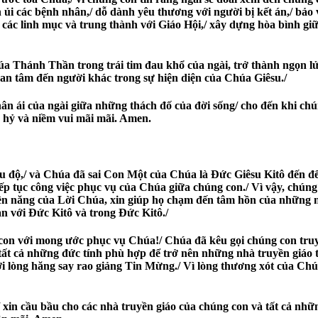
ủi các bệnh nhân,/ dỗ dành yêu thương với người bị kết án,/ bảo v
i các linh mục và trung thành với Giáo Hội,/ xây dựng hòa bình giữa
a Thánh Thần trong trái tim đau khổ của ngài, trở thành ngọn lửa
uan tâm đến người khác trong sự hiện diện của Chúa Giêsu./
ân ái của ngài giữa những thách đố của đời sống/ cho đến khi chú
n hỷ và niềm vui mãi mãi. Amen.
 độ,/ và Chúa đã sai Con Một của Chúa là Đức Giêsu Kitô đến đ
p tục công việc phục vụ của Chúa giữa chúng con./ Vì vậy, chúng
ền năng của Lời Chúa, xin giúp họ chạm đến tâm hồn của những ngườ
n với Đức Kitô và trong Đức Kitô./
con với mong ước phục vụ Chúa!/ Chúa đã kêu gọi chúng con truyền
 tất cả những đức tính phù hợp để trở nên những nhà truyền giáo
 với lòng hăng say rao giảng Tin Mừng./ Vì lòng thương xót của C
xin cầu bầu cho các nhà truyền giáo của chúng con và tất cả nhữ