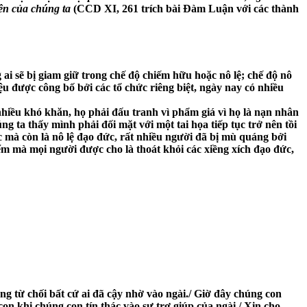
ên của chúng ta
(CCD XI, 261 trích bài Đàm Luận với các thành
 sẽ bị giam giữ trong chế độ chiếm hữu hoặc nô lệ; chế độ nô
iệu được công bố bởi các tổ chức riêng biệt, ngày nay có nhiều
nhiều khó khăn, họ phải đấu tranh vì phẩm giá vì họ là nạn nhân
 ta thấy mình phải đối mặt với một tai họa tiếp tục trở nên tồi
ác mà còn là nô lệ đạo đức, rất nhiều người đã bị mù quáng bởi
m mà mọi người được cho là thoát khỏi các xiềng xích đạo đức,
g từ chối bất cứ ai đã cậy nhờ vào ngài./ Giờ đây chúng con
n khi chúng con tín thác vào sự trợ giúp của ngài./ Xin cho