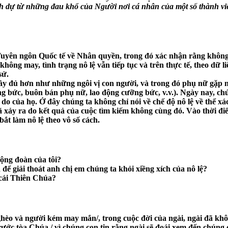
h dự từ những đau khổ của Người nơi cá nhân của một số thành vi
ên ngôn Quốc tế về Nhân quyền, trong đó xác nhận rằng không ai
không may, tình trạng nô lệ vẫn tiếp tục và trên thực tế, theo dữ l
sử.
 đầy đủ hơn như những ngôi vị con người, và trong đó phụ nữ gặp 
g bức, buôn bán phụ nữ, lao động cưỡng bức, v.v.). Ngày nay, chúng
ự do của họ. Ở đây chúng ta không chỉ nói về chế độ nô lệ về thể x
xảy ra do kết quả của cuộc tìm kiếm không cùng đó. Vào thời điể
bắt làm nô lệ theo vô số cách.
cộng đoàn của tôi?
để giải thoát anh chị em chúng ta khỏi xiềng xích của nô lệ?
 cái Thiên Chúa?
hèo và người kém may mắn/, trong cuộc đời của ngài, ngài đã khôn
c tòa Chúa,/ vì chúng con tin rằng ngài sẽ đoái xem đến chúng co