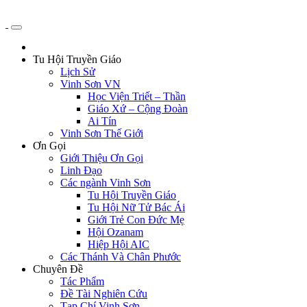
Tu Hội Truyền Giáo
Lịch Sử
Vinh Sơn VN
Học Viện Triết – Thần
Giáo Xứ – Cộng Đoàn
Ai Tín
Vinh Sơn Thế Giới
Ơn Gọi
Giới Thiệu Ơn Gọi
Linh Đạo
Các ngành Vinh Sơn
Tu Hội Truyền Giáo
Tu Hội Nữ Tử Bác Ái
Giới Trẻ Con Đức Mẹ
Hội Ozanam
Hiệp Hội AIC
Các Thánh Và Chân Phước
Chuyên Đề
Tác Phẩm
Đề Tài Nghiên Cứu
Tạp Chí Vinh Sơn