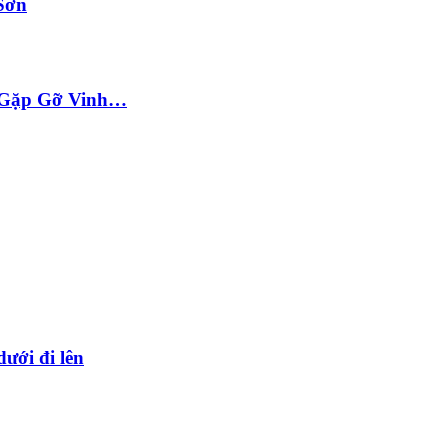
Sơn
ộc Gặp Gỡ Vinh…
dưới đi lên