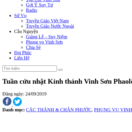
Gợi Ý Suy Tư
Radio
Sứ Vụ
Truyền Giáo Việt Nam
Truyền Giáo Nước Ngoài
Cầu Nguyện
Giảng Lễ – Suy Niệm
Phụng vụ Vinh Sơn
Chia Sẻ
Đại Phúc
Liên Hệ
Tuần cửu nhật Kính thánh Vinh Sơn Phaolô
Đăng ngày: 24/09/2019
Danh mục:
CÁC THÁNH & CHÂN PHƯỚC
,
PHỤNG VỤ VINH