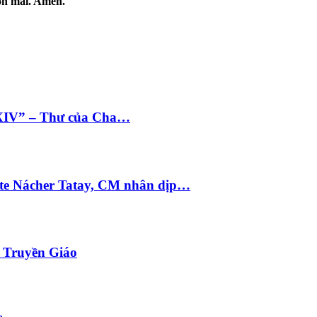
ôn mãi. Amen.
 XIV” – Thư của Cha…
te Nácher Tatay, CM nhân dịp…
i Truyền Giáo