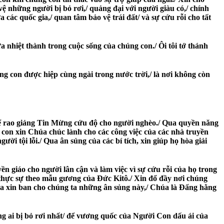
ệ những người bị bỏ rơi,/ quảng đại với người giàu có,/ chính
 các quốc gia,/ quan tâm bảo vệ trái đất/ và sự cứu rỗi cho tất
 nhiệt thành trong cuộc sống của chúng con./ Ôi tôi tớ thánh
ng con được hiệp cùng ngài trong nước trời,/ là nơi không còn
ể rao giảng Tin Mừng cứu độ cho người nghèo./ Qua quyền năng
 con xin Chúa chúc lành cho các công việc của các nhà truyền
i tội lỗi./ Qua ân sủng của các bí tích, xin giúp họ hòa giải
 giáo cho người lân cận và làm việc vì sự cứu rỗi của họ trong
 thực sự theo mẫu gương của Đức Kitô./ Xin đổ đầy nơi chúng
húa xin ban cho chúng ta những ân sủng này,/ Chúa là Đấng hằng
ng ai bị bỏ rơi nhất/ để vương quốc của Người Con dấu ái của