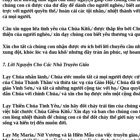
chúng con có được của dư đầy để dành cho người nghèo,/ biết an 
trực với người quyền thế,/ hoán cải các tội nhân,/ nhiệt thành vớ
cả mọi người.
Cầu xin ngọn lửa tình yêu của Chúa Kitô,/ được thắp lên bởi Chú
thiện của người nghèo,/ xin dạy chúng con biết yêu thương và q
Xin cho tất cả chúng con nhận được ơn ích bởi lời chuyển cầu nh
xung đột, khóc lóc và đau khổ/ nhưng đầy tràn ân phúc, sự hoa
7. Lời Nguyện Cho Các Nhà Truyền Giáo
Lạy Chúa nhân lành,/ Chúa ước muốn tất cả mọi người được cứu
của Chúa Thánh Thần/ và thừa tác vụ của Giáo Hội,/ Chúa đã tiế
giáo Vinh Sơn,/ và tất cả những người cộng tác với họ./ Qua quy
dân Chúa với chính Chúa,/ và xin cho họ được nên một cộng đoà
Lạy Thiên Chúa Tình Yêu,/ xin hãy đốt cháy trái tim của chúng 
việc bắt chước Chúa Giêsu Kitô./ Xin dạy và ban cho chúng con
con lòng nhiệt thành để chúng con có thể đốt cháy thế giới này
sống và hiển trị đến muôn đời.
Lạy Mẹ Maria,/ Nữ Vương và là Hiền Mẫu của việc truyền giáo,/ 