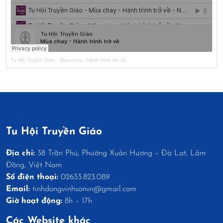
Tu Hội Truyền Giáo
·
Mùa chay - Hành trình trở về
Tu Hội Truyền Giáo
Địa chỉ:
38 Trần Phú, Phường Xuân Hương – Đà Lạt, Lâm
Đồng, Việt Nam
Số điện thoại:
02633.823.089
Email:
tinhdongvinhsonvn@gmail.com
Giờ hoạt động:
8h – 17h
Các Website khác