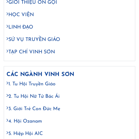
GIỚI THIỆU ƠN GỌI
HỌC VIỆN
LINH ĐẠO
SỨ VỤ TRUYỀN GIÁO
TẠP CHÍ VINH SƠN
CÁC NGÀNH VINH SƠN
1. Tu Hội Truyền Giáo
2. Tu Hội Nữ Tử Bác Ái
3. Giới Trẻ Con Đức Mẹ
4. Hội Ozanam
5. Hiệp Hội AIC