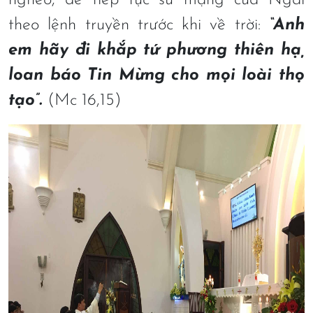
nghèo, để tiếp tục sứ mạng của Ngài
theo lệnh truyền trước khi về trời:
“Anh
em hãy đi khắp tứ phương thiên hạ,
loan báo Tin Mừng cho mọi loài thọ
tạo”.
(Mc 16,15)