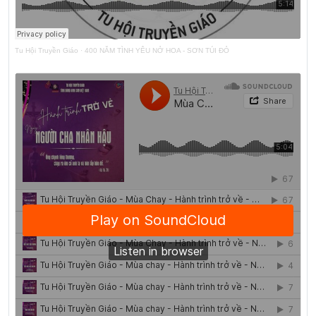
Tu Hội Truyền Giáo
·
400 NĂM TÌNH YÊU NỞ HOA - SƠN TÚI ĐỎ