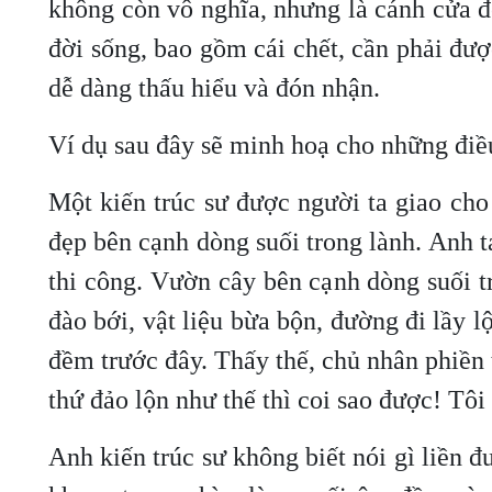
không còn vô nghĩa, nhưng là cánh cửa đ
đời sống, bao gồm cái chết, cần phải đượ
dễ dàng thấu hiểu và đón nhận.
Ví dụ sau đây sẽ minh hoạ cho những điều
Một kiến trúc sư được người ta giao cho
đẹp bên cạnh dòng suối trong lành. Anh ta
thi công. Vườn cây bên cạnh dòng suối tr
đào bới, vật liệu bừa bộn, đường đi lầy l
đềm trước đây. Thấy thế, chủ nhân phiền 
thứ đảo lộn như thế thì coi sao được! Tôi
Anh kiến trúc sư không biết nói gì liền đ