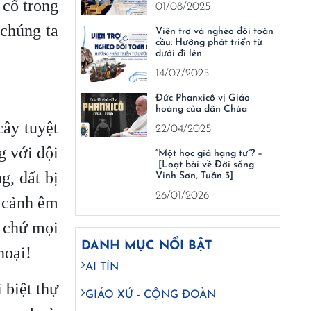
 cố trong
01/08/2025
 chúng ta
Viện trợ và nghèo đói toàn
cầu: Hướng phát triển từ
dưới đi lên
14/07/2025
Đức Phanxicô vị Giáo
hoàng của dân Chúa
cây tuyệt
22/04/2025
g với đội
“Một học giả hạng tư”? –
[Loạt bài về Đời sống
g, đất bị
Vinh Sơn, Tuần 3]
26/01/2026
ế cảnh êm
, chứ mọi
DANH MỤC NỔI BẬT
hoại!
AI TÍN
 biệt thự
GIÁO XỨ - CỘNG ĐOÀN