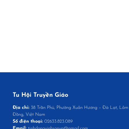
Tu Hội Truyền Giáo
Địa chỉ:
38 Trần Phú, Phường Xuân Hương – Đà Lạt, Lâm
Đồng, Việt Nam
Số điện thoại:
02633.823.089
Email:
tinhdongvinhsonvn@gmail.com