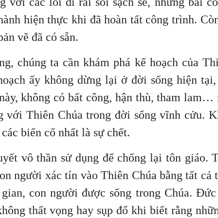
với các lối đi rải sỏi sạch sẽ, những bãi cỏ
ành hiện thực khi đã hoàn tất công trình. Cò
ản vẽ đã có sẵn.
sống, chúng ta cần khám phá kế hoạch của Th
oạch ấy không dừng lại ở đời sống hiện tại,
này, không có bất công, hận thù, tham lam… 
 với Thiên Chúa trong đời sống vĩnh cửu. Kh
 các biến cố nhất là sự chết.
yết vô thần sử dụng để chống lại tôn giáo. 
con người xác tín vào Thiên Chúa bằng tất cả 
n gian, con người được sống trong Chúa. Đức
hông thất vọng hay sụp đổ khi biết rằng nhữ