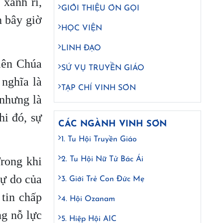
 xanh rì,
GIỚI THIỆU ƠN GỌI
n bây giờ
HỌC VIỆN
LINH ĐẠO
iên Chúa
SỨ VỤ TRUYỀN GIÁO
 nghĩa là
TẠP CHÍ VINH SƠN
nhưng là
i đó, sự
CÁC NGÀNH VINH SƠN
1. Tu Hội Truyền Giáo
Trong khi
2. Tu Hội Nữ Tử Bác Ái
tự do của
3. Giới Trẻ Con Đức Mẹ
 tin chấp
4. Hội Ozanam
ng nỗ lực
5. Hiệp Hội AIC