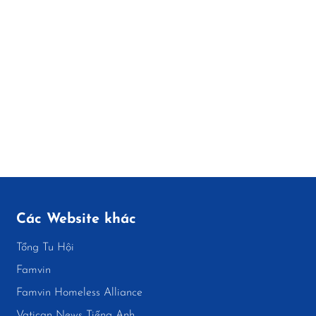
Các Website khác
Tổng Tu Hội
Famvin
Famvin Homeless Alliance
Vatican News Tiếng Anh