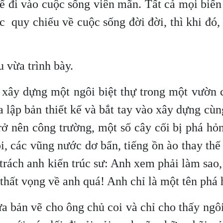
ể đi vào cuộc sống viên mãn. Tất cả mọi biến
c quy chiếu về cuộc sống đời đời, thì khi đó,
 vừa trình bày.
 xây dựng một ngôi biệt thự trong một vườn 
 lập bản thiết kế và bắt tay vào xây dựng cùn
ở nên công trường, một số cây cối bị phá hỏn
ội, các vũng nước dơ bẩn, tiếng ồn ào thay th
trách anh kiến trúc sư: Anh xem phải làm sao
 thất vọng về anh quá! Anh chỉ là một tên phá 
ưa bản vẽ cho ông chủ coi và chỉ cho thấy ngôi