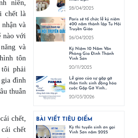
nh niên,
28/04/2025
i chết là
Paris sẽ tổ chức lễ kỷ niệm
p nhận và
400 năm thành lập Tu Hội
Truyền Giáo
ế nào với
26/04/2025
 năng và
Kỷ Niệm 10 Năm Văn
Phòng Gia Đình Thánh
hình tôn
Vinh Sơn
tôi phải
20/11/2025
gia đình
Lễ giao của sự gặp gỡ
thân tình: sinh động hóa
cuộc Gặp Gỡ Vinh…
mâu thuẫn
20/03/2026
cái chết,
BÀI VIẾT TIÊU ĐIỂM
Kỳ thi tuyển sinh ơn gọi
cái chết
Vinh Sơn năm 2025