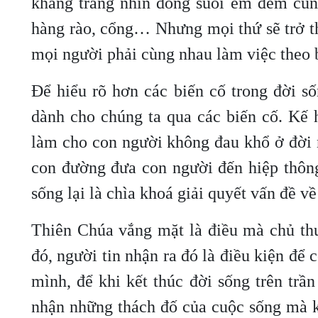
khang trang nhìn dòng suối êm đềm cùng 
hàng rào, cổng… Nhưng mọi thứ sẽ trở th
mọi người phải cùng nhau làm việc theo b
Để hiểu rõ hơn các biến cố trong đời 
dành cho chúng ta qua các biến cố. Kế h
làm cho con người không đau khổ ở đời 
con đường đưa con người đến hiệp thông
sống lại là chìa khoá giải quyết vấn đề về
Thiên Chúa vắng mặt là điều mà chủ thu
đó, người tin nhận ra đó là điều kiện để 
mình, để khi kết thúc đời sống trên trầ
nhận những thách đố của cuộc sống mà k