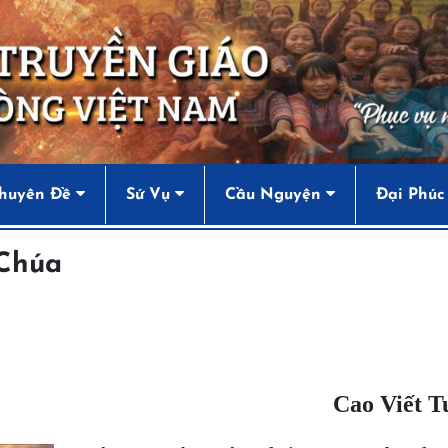
huyên Đề
Sứ Vụ
Cầu Nguyện
Đại Phúc
 Chúa
Cao Viết 