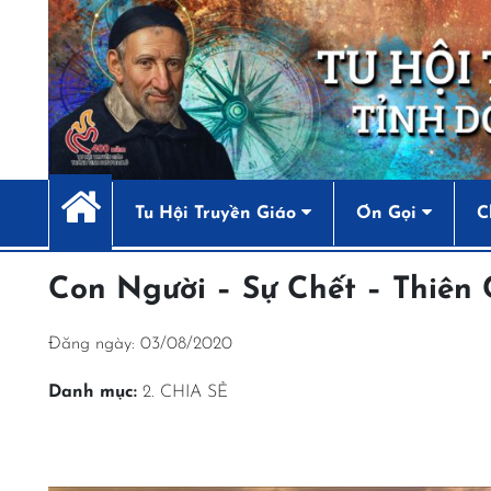
Tu Hội Truyền Giáo
Ơn Gọi
C
Con Người – Sự Chết – Thiên
Đăng ngày: 03/08/2020
Danh mục:
2. CHIA SẺ