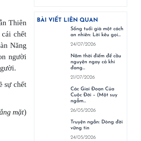
BÀI VIẾT LIÊN QUAN
lẫn Thiên
Sống tuổi già một cách
cái chết
an nhiên: Lời kêu gọi…
oàn Năng
24/07/2026
on người
Năm thời điểm để cầu
nguyện ngay cả khi
người.
đang…
21/07/2026
ề sự chết
Các Giai Đoạn Của
Cuộc Đời – (Một suy
ngẫm…
vắng mặt
)
26/05/2026
Truyện ngắn: Dòng đời
vững tin
24/05/2026