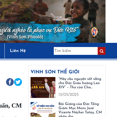
Liên Hệ
VINH SƠN THẾ GIỚI
“Hãy cầu nguyện sốt sắng
cho Đức Giáo hoàng Leo
XIV” – Thư của Cha…
13/05/2025
Tuấn, CM
Bài Giảng của Đức Tổng
Giám Mục Mons José
Vicente Nácher Tatay, CM
nhân dịp…