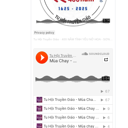
Tu Hội Truyền Giáo
·
400 NĂM TÌNH YÊU NỞ HOA - SƠN TÚI ĐỎ