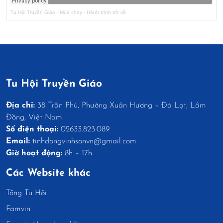
Tu Hội Truyền Giáo
·
Mùa chay - Hành trình trở về
Tu Hội Truyền Giáo
Địa chỉ:
38 Trần Phú, Phường Xuân Hương – Đà Lạt, Lâm
Đồng, Việt Nam
Số điện thoại:
02633.823.089
Email:
tinhdongvinhsonvn@gmail.com
Giờ hoạt động:
8h – 17h
Các Website khác
Tổng Tu Hội
Famvin