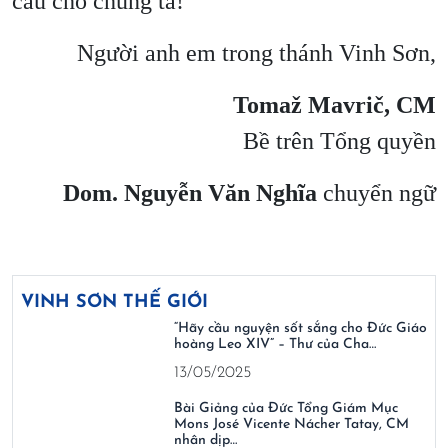
cầu cho chúng ta!
Người anh em trong thánh Vinh Sơn,
Tomaž Mavrič, CM
Bề trên Tổng quyền
Dom. Nguyễn Văn Nghĩa
chuyển ngữ
VINH SƠN THẾ GIỚI
“Hãy cầu nguyện sốt sắng cho Đức Giáo
hoàng Leo XIV” – Thư của Cha…
13/05/2025
Bài Giảng của Đức Tổng Giám Mục
Mons José Vicente Nácher Tatay, CM
nhân dịp…