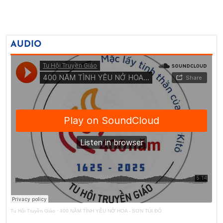
AUDIO
Tu Hội Truyền Giáo
·
400 NĂM TÌNH YÊU NỞ HOA - SƠN TÚI ĐỎ