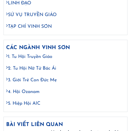
LINH ĐẠO
SỨ VỤ TRUYỀN GIÁO
TẠP CHÍ VINH SƠN
CÁC NGÀNH VINH SƠN
1. Tu Hội Truyền Giáo
2. Tu Hội Nữ Tử Bác Ái
3. Giới Trẻ Con Đức Mẹ
4. Hội Ozanam
5. Hiệp Hội AIC
BÀI VIẾT LIÊN QUAN