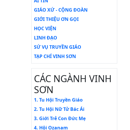
AI TÍN
GIÁO XỨ - CỘNG ĐOÀN
GIỚI THIỆU ƠN GỌI
HỌC VIỆN
LINH ĐẠO
SỨ VỤ TRUYỀN GIÁO
TẠP CHÍ VINH SƠN
CÁC NGÀNH VINH
SƠN
1. Tu Hội Truyền Giáo
2. Tu Hội Nữ Tử Bác Ái
3. Giới Trẻ Con Đức Mẹ
4. Hội Ozanam