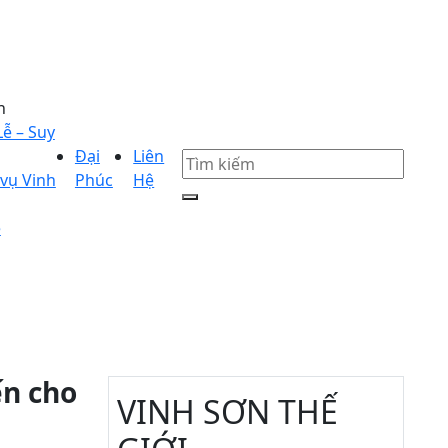
n
Lễ – Suy
Đại
Liên
vụ Vinh
Phúc
Hệ
ẻ
ến cho
VINH SƠN THẾ