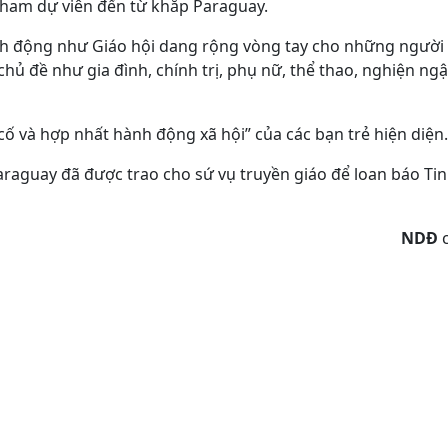
c tham dự viên đến từ khắp Paraguay.
ành động như Giáo hội dang rộng vòng tay cho những ngườ
hủ đề như gia đình, chính trị, phụ nữ, thể thao, nghiện ng
ố và hợp nhất hành động xã hội” của các bạn trẻ hiện diện.
 Paraguay đã được trao cho sứ vụ truyền giáo để loan báo T
NDĐ
c