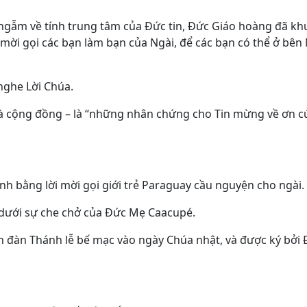
y ngẫm về tính trung tâm của Đức tin, Đức Giáo hoàng đã kh
mời gọi các bạn làm bạn của Ngài, để các bạn có thể ở bên 
nghe Lời Chúa.
 và cộng đồng – là “những nhân chứng cho Tin mừng về ơn c
h bằng lời mời gọi giới trẻ Paraguay cầu nguyện cho ngài.
 dưới sự che chở của Đức Mẹ Caacupé.
n đàn Thánh lễ bế mạc vào ngày Chúa nhật, và được ký bởi