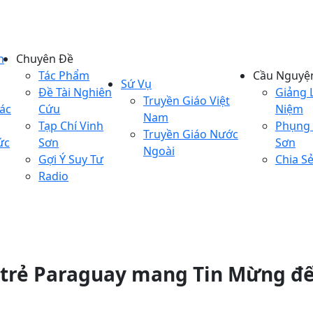
n
Chuyên Đề
Tác Phẩm
Cầu Nguyệ
Sứ Vụ
Đề Tài Nghiên
Giảng 
Truyền Giáo Việt
ác
Cứu
Niệm
Nam
Tạp Chí Vinh
Phụng 
Truyền Giáo Nước
ức
Sơn
Sơn
Ngoài
Gợi Ý Suy Tư
Chia S
Radio
i trẻ Paraguay mang Tin Mừng đ