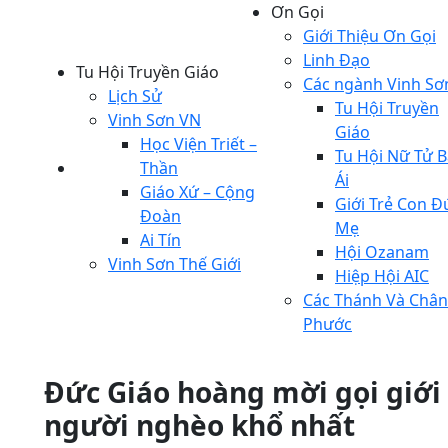
Ơn Gọi
Giới Thiệu Ơn Gọi
Linh Đạo
Tu Hội Truyền Giáo
Các ngành Vinh Sơ
Lịch Sử
Tu Hội Truyền
Vinh Sơn VN
Giáo
Học Viện Triết –
Tu Hội Nữ Tử B
Thần
Ái
Giáo Xứ – Cộng
Giới Trẻ Con Đ
Đoàn
Mẹ
Ai Tín
Hội Ozanam
Vinh Sơn Thế Giới
Hiệp Hội AIC
Các Thánh Và Chân
Phước
Đức Giáo hoàng mời gọi giớ
người nghèo khổ nhất