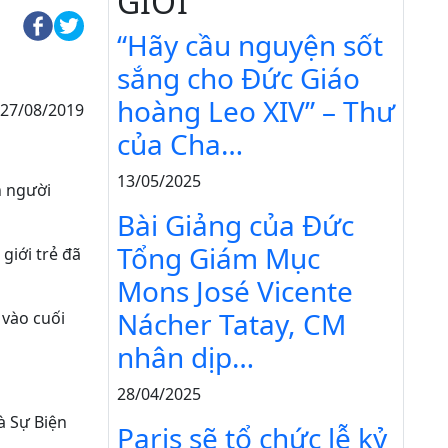
GIỚI
“Hãy cầu nguyện sốt
sắng cho Đức Giáo
hoàng Leo XIV” – Thư
27/08/2019
của Cha…
13/05/2025
n người
Bài Giảng của Đức
Tổng Giám Mục
giới trẻ đã
Mons José Vicente
Nácher Tatay, CM
 vào cuối
nhân dịp…
28/04/2025
à Sự Biện
Paris sẽ tổ chức lễ kỷ