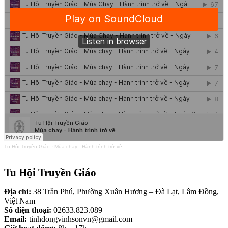
Tu Hội Truyền Giáo
·
Mùa chay - Hành trình trở về
Tu Hội Truyền Giáo
Địa chỉ:
38 Trần Phú, Phường Xuân Hương – Đà Lạt, Lâm Đồng,
Việt Nam
Số điện thoại:
02633.823.089
Email:
tinhdongvinhsonvn@gmail.com