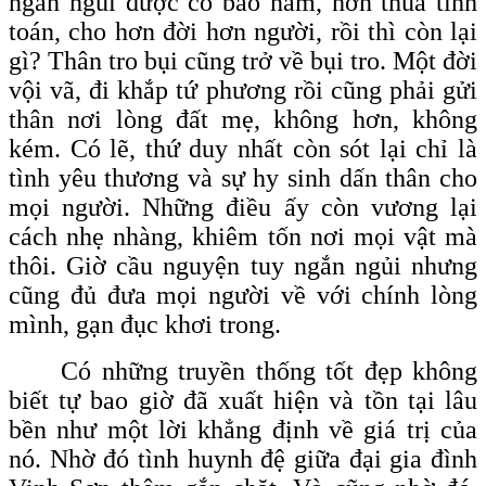
ngắn ngủi được có bao năm, hơn thua tính
toán, cho hơn đời hơn người, rồi thì còn lại
gì? Thân tro bụi cũng trở về bụi tro. Một đời
vội vã, đi khắp tứ phương rồi cũng phải gửi
thân nơi lòng đất mẹ, không hơn, không
kém. Có lẽ, thứ duy nhất còn sót lại chỉ là
tình yêu thương và sự hy sinh dấn thân cho
mọi người. Những điều ấy còn vương lại
cách nhẹ nhàng, khiêm tốn nơi mọi vật mà
thôi. Giờ cầu nguyện tuy ngắn ngủi nhưng
cũng đủ đưa mọi người về với chính lòng
mình, gạn đục khơi trong.
Có những truyền thống tốt đẹp không
biết tự bao giờ đã xuất hiện và tồn tại lâu
bền như một lời khẳng định về giá trị của
nó. Nhờ đó tình huynh đệ giữa đại gia đình