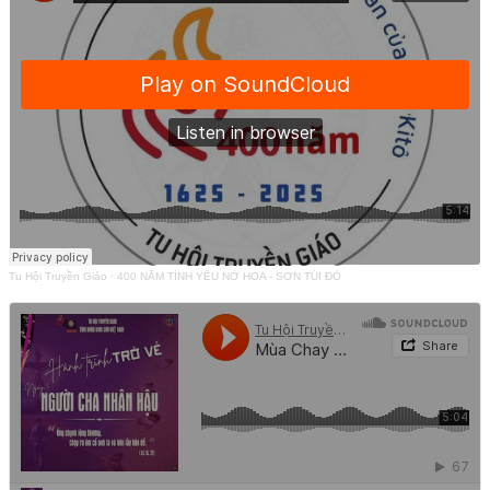
Tu Hội Truyền Giáo
·
400 NĂM TÌNH YÊU NỞ HOA - SƠN TÚI ĐỎ