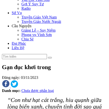
Gợi Ý Suy Tư
Radio
Sứ Vụ
Truyền Giáo Việt Nam
Truyền Giáo Nước Ngoài
Cầu Nguyện
Giảng Lễ – Suy Niệm
Phụng vụ Vinh Sơn
Chia Sẻ
Đại Phúc
Liên Hệ
Gạn đục khơi trong
Đăng ngày: 03/11/2023
Danh mục:
Chưa được phân loại
“Con như hạt cát trắng, hiu quạnh giữa
lòng biển xanh, chuyện tình đời sao quá