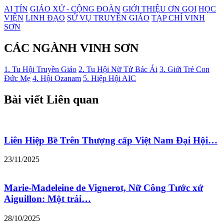
AI TÍN
GIÁO XỨ - CỘNG ĐOÀN
GIỚI THIỆU ƠN GỌI
HỌC
VIỆN
LINH ĐẠO
SỨ VỤ TRUYỀN GIÁO
TẠP CHÍ VINH
SƠN
CÁC NGÀNH VINH SƠN
1. Tu Hội Truyền Giáo
2. Tu Hội Nữ Tử Bác Ái
3. Giới Trẻ Con
Đức Mẹ
4. Hội Ozanam
5. Hiệp Hội AIC
Bài viết Liên quan
Liên Hiệp Bề Trên Thượng cấp Việt Nam Đại Hội…
23/11/2025
Marie-Madeleine de Vignerot, Nữ Công Tước xứ
Aiguillon: Một trái…
28/10/2025