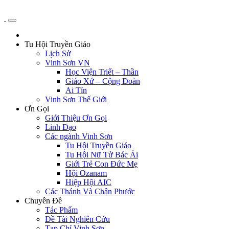
Tu Hội Truyền Giáo
Lịch Sử
Vinh Sơn VN
Học Viện Triết – Thần
Giáo Xứ – Cộng Đoàn
Ai Tín
Vinh Sơn Thế Giới
Ơn Gọi
Giới Thiệu Ơn Gọi
Linh Đạo
Các ngành Vinh Sơn
Tu Hội Truyền Giáo
Tu Hội Nữ Tử Bác Ái
Giới Trẻ Con Đức Mẹ
Hội Ozanam
Hiệp Hội AIC
Các Thánh Và Chân Phước
Chuyên Đề
Tác Phẩm
Đề Tài Nghiên Cứu
Tạp Chí Vinh Sơn