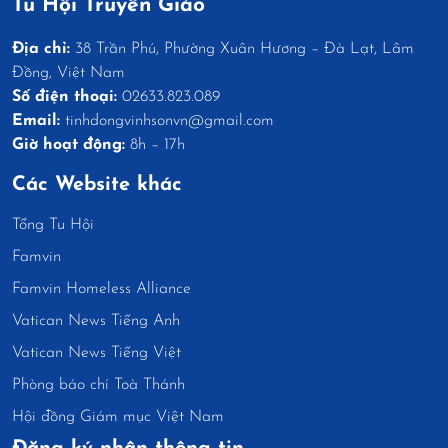
Tu Hội Truyền Giáo
Địa chỉ:
38 Trần Phú, Phường Xuân Hương – Đà Lạt, Lâm
Đồng, Việt Nam
Số điện thoại:
02633.823.089
Email:
tinhdongvinhsonvn@gmail.com
Giờ hoạt động:
8h – 17h
Các Website khác
Tổng Tu Hội
Famvin
Famvin Homeless Alliance
Vatican News Tiếng Anh
Vatican News Tiếng Việt
Phòng báo chí Toà Thánh
Hội đồng Giám mục Việt Nam