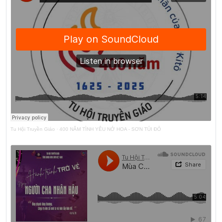
Tu Hội Truyền Giáo
·
400 NĂM TÌNH YÊU NỞ HOA - SƠN TÚI ĐỎ