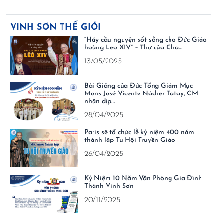
VINH SƠN THẾ GIỚI
“Hãy cầu nguyện sốt sắng cho Đức Giáo
hoàng Leo XIV” – Thư của Cha…
13/05/2025
Bài Giảng của Đức Tổng Giám Mục
Mons José Vicente Nácher Tatay, CM
nhân dịp…
28/04/2025
Paris sẽ tổ chức lễ kỷ niệm 400 năm
thành lập Tu Hội Truyền Giáo
26/04/2025
Kỷ Niệm 10 Năm Văn Phòng Gia Đình
Thánh Vinh Sơn
20/11/2025