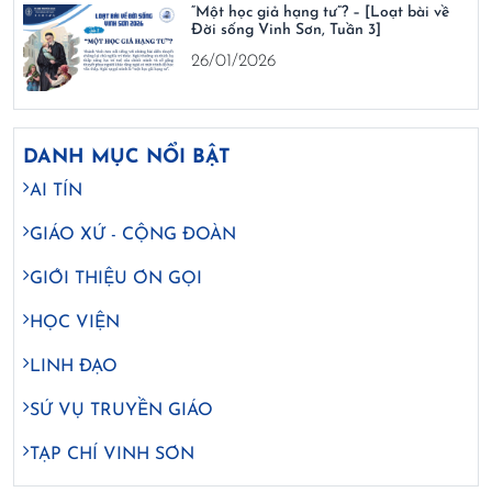
“Một học giả hạng tư”? – [Loạt bài về
Đời sống Vinh Sơn, Tuần 3]
26/01/2026
DANH MỤC NỔI BẬT
AI TÍN
GIÁO XỨ - CỘNG ĐOÀN
GIỚI THIỆU ƠN GỌI
HỌC VIỆN
LINH ĐẠO
SỨ VỤ TRUYỀN GIÁO
TẠP CHÍ VINH SƠN