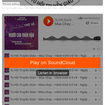
Tu Hội Truyền Giáo
·
400 NĂM TÌNH YÊU NỞ HOA - SƠN TÚI ĐỎ