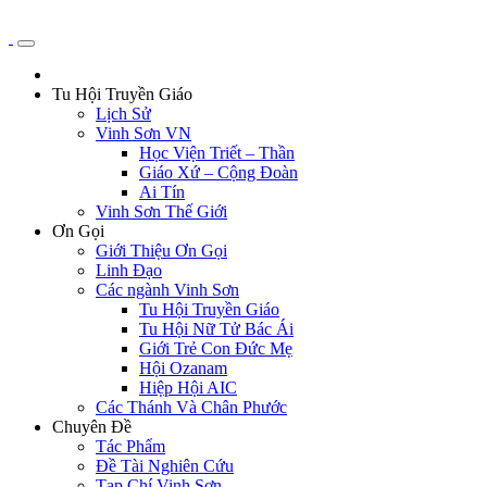
Tu Hội Truyền Giáo
Lịch Sử
Vinh Sơn VN
Học Viện Triết – Thần
Giáo Xứ – Cộng Đoàn
Ai Tín
Vinh Sơn Thế Giới
Ơn Gọi
Giới Thiệu Ơn Gọi
Linh Đạo
Các ngành Vinh Sơn
Tu Hội Truyền Giáo
Tu Hội Nữ Tử Bác Ái
Giới Trẻ Con Đức Mẹ
Hội Ozanam
Hiệp Hội AIC
Các Thánh Và Chân Phước
Chuyên Đề
Tác Phẩm
Đề Tài Nghiên Cứu
Tạp Chí Vinh Sơn