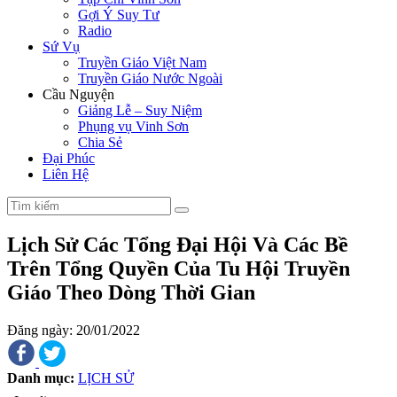
Gợi Ý Suy Tư
Radio
Sứ Vụ
Truyền Giáo Việt Nam
Truyền Giáo Nước Ngoài
Cầu Nguyện
Giảng Lễ – Suy Niệm
Phụng vụ Vinh Sơn
Chia Sẻ
Đại Phúc
Liên Hệ
Lịch Sử Các Tổng Đại Hội Và Các Bề
Trên Tổng Quyền Của Tu Hội Truyền
Giáo Theo Dòng Thời Gian
Đăng ngày: 20/01/2022
Danh mục:
LỊCH SỬ