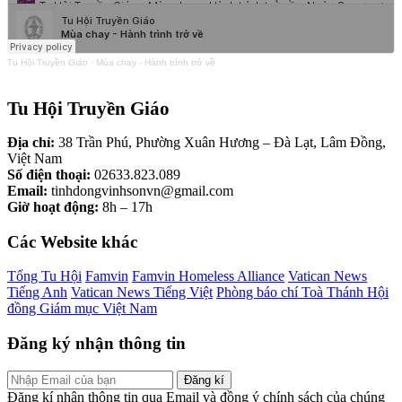
Tu Hội Truyền Giáo
·
Mùa chay - Hành trình trở về
Tu Hội Truyền Giáo
Địa chỉ:
38 Trần Phú, Phường Xuân Hương – Đà Lạt, Lâm Đồng,
Việt Nam
Số điện thoại:
02633.823.089
Email:
tinhdongvinhsonvn@gmail.com
Giờ hoạt động:
8h – 17h
Các Website khác
Tổng Tu Hội
Famvin
Famvin Homeless Alliance
Vatican News
Tiếng Anh
Vatican News Tiếng Việt
Phòng báo chí Toà Thánh
Hội
đồng Giám mục Việt Nam
Đăng ký nhận thông tin
Đăng kí
Đăng kí nhận thông tin qua Email và đồng ý chính sách của chúng