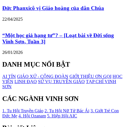
Đức Phanxicô vị Giáo hoàng của dân Chúa
22/04/2025
“Một học giả hạng tư”? – [Loạt bài về Đời sống
Vinh Sơn, Tuần 3]
26/01/2026
DANH MỤC NỔI BẬT
AI TÍN
GIÁO XỨ - CỘNG ĐOÀN
GIỚI THIỆU ƠN GỌI
HỌC
VIỆN
LINH ĐẠO
SỨ VỤ TRUYỀN GIÁO
TẠP CHÍ VINH
SƠN
CÁC NGÀNH VINH SƠN
1. Tu Hội Truyền Giáo
2. Tu Hội Nữ Tử Bác Ái
3. Giới Trẻ Con
Đức Mẹ
4. Hội Ozanam
5. Hiệp Hội AIC