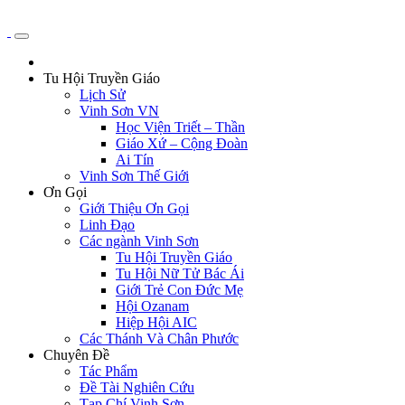
Tu Hội Truyền Giáo
Lịch Sử
Vinh Sơn VN
Học Viện Triết – Thần
Giáo Xứ – Cộng Đoàn
Ai Tín
Vinh Sơn Thế Giới
Ơn Gọi
Giới Thiệu Ơn Gọi
Linh Đạo
Các ngành Vinh Sơn
Tu Hội Truyền Giáo
Tu Hội Nữ Tử Bác Ái
Giới Trẻ Con Đức Mẹ
Hội Ozanam
Hiệp Hội AIC
Các Thánh Và Chân Phước
Chuyên Đề
Tác Phẩm
Đề Tài Nghiên Cứu
Tạp Chí Vinh Sơn