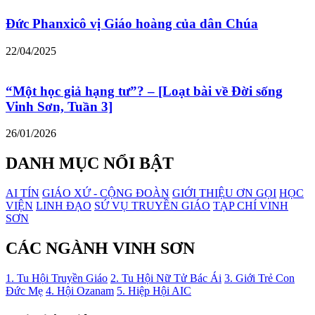
Đức Phanxicô vị Giáo hoàng của dân Chúa
22/04/2025
“Một học giả hạng tư”? – [Loạt bài về Đời sống
Vinh Sơn, Tuần 3]
26/01/2026
DANH MỤC NỔI BẬT
AI TÍN
GIÁO XỨ - CỘNG ĐOÀN
GIỚI THIỆU ƠN GỌI
HỌC
VIỆN
LINH ĐẠO
SỨ VỤ TRUYỀN GIÁO
TẠP CHÍ VINH
SƠN
CÁC NGÀNH VINH SƠN
1. Tu Hội Truyền Giáo
2. Tu Hội Nữ Tử Bác Ái
3. Giới Trẻ Con
Đức Mẹ
4. Hội Ozanam
5. Hiệp Hội AIC