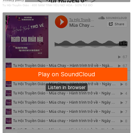
Tu Hội Truyền Giáo
·
400 NĂM TÌNH YÊU NỞ HOA - SƠN TÚI ĐỎ