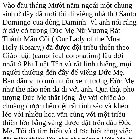
Vào đầu tháng Mười năm ngoái một chủng
sinh ở đây đã mời tôi đi viếng nhà thờ Santo
Domingo của dòng Đaminh. Vì anh nói rằng
ở đây có tượng Đức Mẹ Nữ Vương Rất
Thánh Mân Côi ( Our Lady of the Most
Holy Rosary,) đã được đội triều thiên theo
Giáo luật (canonical coronation) lâu đời
nhất ở Phi Luật Tân và rất linh thiêng, mọi
người thường đến đây để viếng Đức Mẹ.
Ban đầu vì tò mò muốn xem tượng Đức Mẹ
như thế nào nên đã đi với anh. Quả thật pho
tượng Đức Mẹ thật lộng lẫy với chiếc áo
choàng được thêu dệt rất tinh sảo và khéo
léo với nhiều hoa văn cùng với một triều
thiên lớn bằng vàng được đặt trên đầu Đức
Mẹ. Tôi đã tìm hiểu và được biết rằng việc