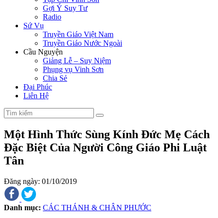
Gợi Ý Suy Tư
Radio
Sứ Vụ
Truyền Giáo Việt Nam
Truyền Giáo Nước Ngoài
Cầu Nguyện
Giảng Lễ – Suy Niệm
Phụng vụ Vinh Sơn
Chia Sẻ
Đại Phúc
Liên Hệ
Một Hình Thức Sùng Kính Đức Mẹ Cách
Đặc Biệt Của Người Công Giáo Phi Luật
Tân
Đăng ngày: 01/10/2019
Danh mục:
CÁC THÁNH & CHÂN PHƯỚC