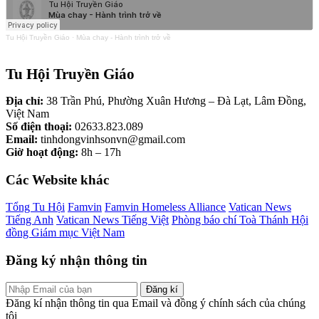
Tu Hội Truyền Giáo
·
Mùa chay - Hành trình trở về
Tu Hội Truyền Giáo
Địa chỉ:
38 Trần Phú, Phường Xuân Hương – Đà Lạt, Lâm Đồng,
Việt Nam
Số điện thoại:
02633.823.089
Email:
tinhdongvinhsonvn@gmail.com
Giờ hoạt động:
8h – 17h
Các Website khác
Tổng Tu Hội
Famvin
Famvin Homeless Alliance
Vatican News
Tiếng Anh
Vatican News Tiếng Việt
Phòng báo chí Toà Thánh
Hội
đồng Giám mục Việt Nam
Đăng ký nhận thông tin
Đăng kí
Đăng kí nhận thông tin qua Email và đồng ý chính sách của chúng
tôi