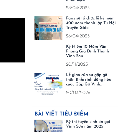
28/04/2025
Paris sẽ tổ chức lễ kỷ niệm
400 năm thành lập Tu Hội
Truyền Giáo
26/04/2025
Kỷ Niệm 10 Năm Văn
Phòng Gia Đình Thánh
Vinh Sơn
20/11/2025
Lễ giao của sự gặp gỡ
thân tình: sinh động hóa
cuộc Gặp Gỡ Vinh…
20/03/2026
BÀI VIẾT TIÊU ĐIỂM
Kỳ thi tuyển sinh ơn gọi
Vinh Sơn năm 2025