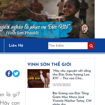
Liên Hệ
VINH SƠN THẾ GIỚI
“Hãy cầu nguyện sốt sắng
cho Đức Giáo hoàng Leo
XIV” – Thư của Cha…
13/05/2025
Bài Giảng của Đức Tổng
n là gì?
Giám Mục Mons José
Vicente Nácher Tatay, CM
 Hãy can
nhân dịp…