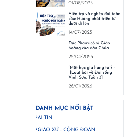
01/08/2025
Viện trợ và nghèo đói toàn
cầu: Hướng phát triển từ
dưới đi lên
14/07/2025
Đức Phanxicô vị Giáo
hoàng của dân Chúa
22/04/2025
“Một học giả hạng tư”? –
[Loạt bài về Đời sống
Vinh Sơn, Tuần 3]
26/01/2026
DANH MỤC NỔI BẬT
AI TÍN
GIÁO XỨ - CỘNG ĐOÀN