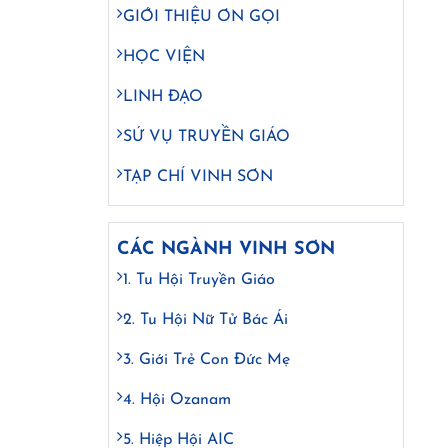
GIỚI THIỆU ƠN GỌI
HỌC VIỆN
LINH ĐẠO
SỨ VỤ TRUYỀN GIÁO
TẠP CHÍ VINH SƠN
CÁC NGÀNH VINH SƠN
1. Tu Hội Truyền Giáo
2. Tu Hội Nữ Tử Bác Ái
3. Giới Trẻ Con Đức Mẹ
4. Hội Ozanam
5. Hiệp Hội AIC