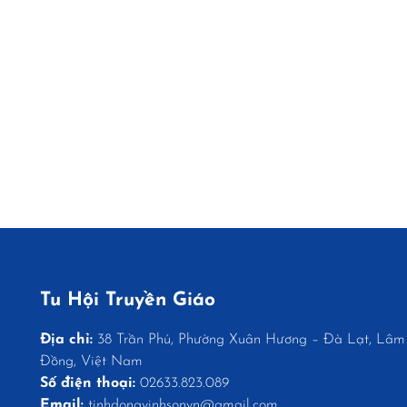
Tu Hội Truyền Giáo
Địa chỉ:
38 Trần Phú, Phường Xuân Hương – Đà Lạt, Lâm
Đồng, Việt Nam
Số điện thoại:
02633.823.089
Email:
tinhdongvinhsonvn@gmail.com