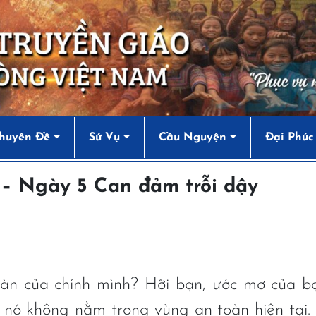
huyên Đề
Sứ Vụ
Cầu Nguyện
Đại Phúc
 – Ngày 5 Can đảm trỗi dậy
àn của chính mình? Hỡi bạn, ước mơ của bạ
 nó không nằm trong vùng an toàn hiện tại.