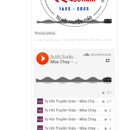
Tu Hội Truyền Giáo
·
400 NĂM TÌNH YÊU NỞ HOA - SƠN TÚI ĐỎ