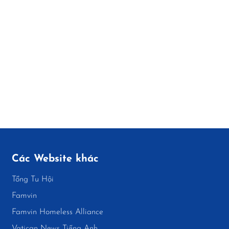
Các Website khác
Tổng Tu Hội
Famvin
Famvin Homeless Alliance
Vatican News Tiếng Anh