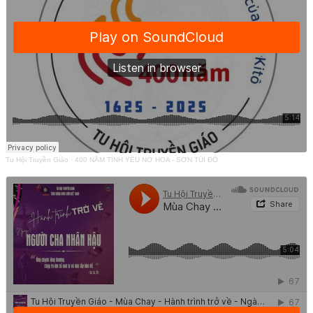
Tu Hội Truyền Giáo
·
400 NĂM TÌNH YÊU NỞ HOA - SƠN TÚI ĐỎ