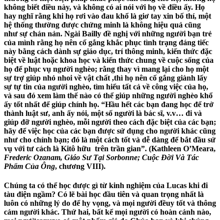
không biết điều này, và không có ai nói với họ về điều ấy. Họ
hay nghĩ rằng khi họ rơi vào đau khổ là giơ tay xin bố thí, một
hệ thống thường được chứng minh là không hiệu quả cũng
như sự chán nản. Ngài Bailly đề nghị với những người bạn trẻ
của mình rằng họ nên cố gắng khắc phục tình trạng đáng tiếc
này bằng cách dành sự giáo dục, trí thông minh, kiến ​​thức đặc
biệt về luật hoặc khoa học và kiến ​​thức chung về cuộc sống của
họ để phục vụ người nghèo; rằng thay vì mang lại cho họ một
sự trợ giúp nhỏ nhoi về vật chất ,thì họ nên cố gắng giành lấy
sự tự tin của người nghèo, tìm hiểu tất cả về công việc của họ,
và sau đó xem làm thế nào có thể giúp những người nghèo khổ
ấy tốt nhất để giúp chính họ. “Hầu hết các bạn đang học để trở
thành luật sư, anh ấy nói, một số người là bác sĩ, v.v… đi và
giúp đỡ người nghèo, mỗi người theo cách đặc biệt của các bạn;
hãy để việc học của các bạn được sử dụng cho người khác cũng
như cho chính bạn; đó là một cách tốt và dễ dàng để bắt đầu sứ
vụ với tư cách là Kitô hữu trên trần gian”. (Kathleen O’Meara,
Frederic Ozanam, Giáo Sư Tại Sorbonne; Cuộc Đời Và Tác
Phẩm Của Ông
, chương VIII).
Chúng ta có thể học được gì từ kinh nghiệm của Lucas khi đi
tàu điện ngầm? Có lẽ bài học đầu tiên và quan trọng nhất là
luôn có những lý do để hy vọng, và mọi người đềuy tốt và thông
cảm người khác. Thứ hai, bất kể mọi người có hoàn cảnh nào,