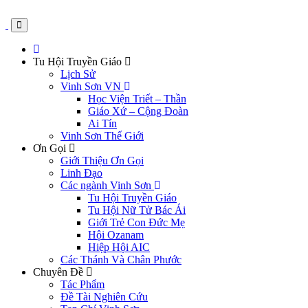
Tu Hội Truyền Giáo
Lịch Sử
Vinh Sơn VN
Học Viện Triết – Thần
Giáo Xứ – Cộng Đoàn
Ai Tín
Vinh Sơn Thế Giới
Ơn Gọi
Giới Thiệu Ơn Gọi
Linh Đạo
Các ngành Vinh Sơn
Tu Hội Truyền Giáo
Tu Hội Nữ Tử Bác Ái
Giới Trẻ Con Đức Mẹ
Hội Ozanam
Hiệp Hội AIC
Các Thánh Và Chân Phước
Chuyên Đề
Tác Phẩm
Đề Tài Nghiên Cứu