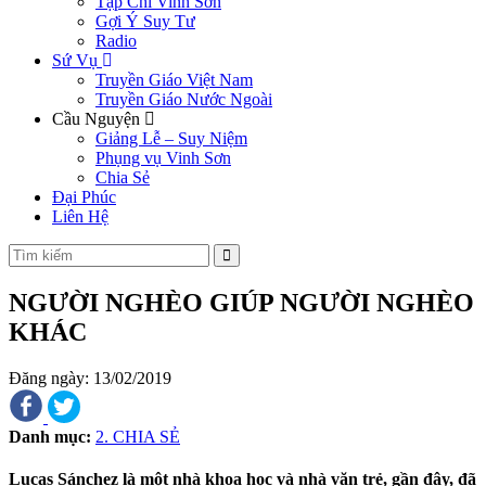
Tạp Chí Vinh Sơn
Gợi Ý Suy Tư
Radio
Sứ Vụ
Truyền Giáo Việt Nam
Truyền Giáo Nước Ngoài
Cầu Nguyện
Giảng Lễ – Suy Niệm
Phụng vụ Vinh Sơn
Chia Sẻ
Đại Phúc
Liên Hệ
NGƯỜI NGHÈO GIÚP NGƯỜI NGHÈO
KHÁC
Đăng ngày: 13/02/2019
Danh mục:
2. CHIA SẺ
Lucas Sánchez là một nhà khoa học và nhà văn trẻ, gần đây, đã