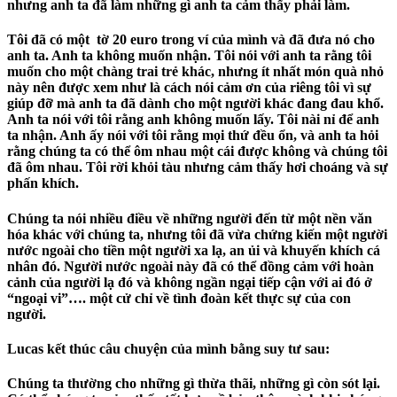
nhưng anh ta đã làm những gì anh ta cảm thấy phải làm.
Tôi đã có một tờ 20 euro trong ví của mình và đã đưa nó cho
anh ta. Anh ta không muốn nhận. Tôi nói với anh ta rằng tôi
muốn cho một chàng trai trẻ khác, nhưng ít nhất món quà nhỏ
này nên được xem như là cách nói cảm ơn của riêng tôi vì sự
giúp đỡ mà anh ta đã dành cho một người khác đang đau khổ.
Anh ta nói với tôi rằng anh không muốn lấy. Tôi nài nỉ để anh
ta nhận. Anh ấy nói với tôi rằng mọi thứ đều ổn, và anh ta hỏi
rằng chúng ta có thể ôm nhau một cái được không và chúng tôi
đã ôm nhau. Tôi rời khỏi tàu nhưng cảm thấy hơi choáng và sự
phấn khích.
Chúng ta nói nhiều điều về những người đến từ một nền văn
hóa khác với chúng ta, nhưng tôi đã vừa chứng kiến ​​một người
nước ngoài cho tiền một người xa lạ, an ủi và khuyến khích cá
nhân đó. Người nước ngoài này đã có thể đồng cảm với hoàn
cảnh của người lạ đó và không ngần ngại tiếp cận với ai đó ở
“ngoại vi”…. một cử chỉ về tình đoàn kết thực sự của con
người.
Lucas kết thúc câu chuyện của mình bằng suy tư sau:
Chúng ta thường cho những gì thừa thãi, những gì còn sót lại.