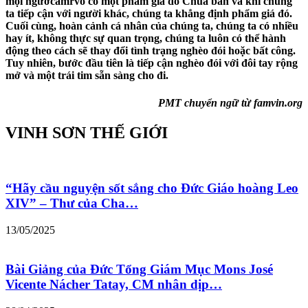
mọi ngườcamrvo có một phẩm giá do Chúa ban và khi chúng
ta tiếp cận với người khác, chúng ta khẳng định phẩm giá đó.
Cuối cùng, hoàn cảnh cá nhân của chúng ta, chúng ta có nhiều
hay ít, không thực sự quan trọng, chúng ta luôn có thể hành
động theo cách sẽ thay đổi tình trạng nghèo đói hoặc bất công.
Tuy nhiên, bước đầu tiên là tiếp cận nghèo đói với đôi tay rộng
mở và một trái tim sẵn sàng cho đi.
PMT chuyển ngữ từ famvin.org
VINH SƠN THẾ GIỚI
“Hãy cầu nguyện sốt sắng cho Đức Giáo hoàng Leo
XIV” – Thư của Cha…
13/05/2025
Bài Giảng của Đức Tổng Giám Mục Mons José
Vicente Nácher Tatay, CM nhân dịp…