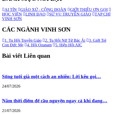
AI TÍN
GIÁO XỨ - CỘNG ĐOÀN
GIỚI THIỆU ƠN GỌI
HỌC VIỆN
LINH ĐẠO
SỨ VỤ TRUYỀN GIÁO
TẠP CHÍ
VINH SƠN
CÁC NGÀNH VINH SƠN
1. Tu Hội Truyền Giáo
2. Tu Hội Nữ Tử Bác Ái
3. Giới Trẻ
Con Đức Mẹ
4. Hội Ozanam
5. Hiệp Hội AIC
Bài viết Liên quan
Sống tuổi già một cách an nhiên: Lời kêu gọi…
24/07/2026
Năm thời điểm để cầu nguyện ngay cả khi đang…
21/07/2026