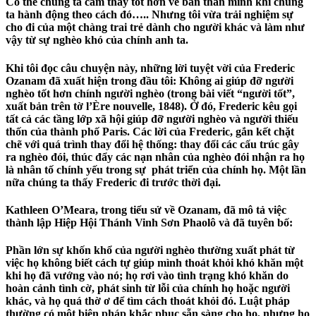
Có thể chúng ta cảm thấy tốt hơn về bản thân mình khi chúng
ta hành động theo cách đó….. Nhưng tôi vừa trải nghiệm sự
cho đi của một chàng trai trẻ dành cho người khác và làm như
vậy từ sự nghèo khó của chính anh ta.
Khi tôi đọc câu chuyện này, những lời tuyệt vời của Frederic
Ozanam đã xuất hiện trong đầu tôi: Không ai giúp đỡ người
nghèo tốt hơn chính người nghèo (trong bài viết “người tốt”,
xuất bản trên tờ l’Ère nouvelle, 1848). Ở đó, Frederic kêu gọi
tất cả các tầng lớp xã hội giúp đỡ người nghèo và người thiếu
thốn của thành phố Paris. Các lời của Frederic, gắn kết chặt
chẽ với quá trình thay đổi hệ thống: thay đổi các cấu trúc gây
ra nghèo đói, thúc đẩy các nạn nhân của nghèo đói nhận ra họ
là nhân tố chính yếu trong sự phát triển của chính họ. Một lần
nữa chúng ta thấy Frederic đi trước thời đại.
Kathleen O’Meara, trong tiểu sử về Ozanam, đã mô tả việc
thành lập Hiệp Hội Thánh Vinh Sơn Phaolô và đã tuyên bố:
Phần lớn sự khốn khổ của người nghèo thường xuất phát từ
việc họ không biết cách tự giúp mình thoát khỏi khó khăn một
khi họ đã vướng vào nó; họ rơi vào tình trạng khó khăn do
hoàn cảnh tình cờ, phát sinh từ lỗi của chính họ hoặc người
khác, và họ quá thờ ơ để tìm cách thoát khỏi đó. Luật pháp
thường có một biện pháp khắc phục sẵn sàng cho họ, nhưng họ