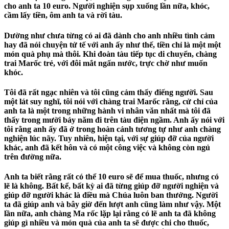
cho anh ta 10 euro. Người nghiện sụp xuống lần nữa, khóc,
cầm lấy tiền, ôm anh ta và rời tàu.
Dường như chưa từng có ai đã dành cho anh nhiều tình cảm
hay đã nói chuyện tử tế với anh ấy như thế, tiền chỉ là một một
món quà phụ mà thôi. Khi đoàn tàu tiếp tục di chuyển, chàng
trai Marốc trẻ, với đôi mắt ngấn nước, trực chờ như muốn
khóc.
Tôi đã rất ngạc nhiên và tôi cũng cảm thấy điếng người. Sau
một lát suy nghĩ, tôi nói với chàng trai Marốc rằng, cử chỉ của
anh ta là một trong những hành vi nhân văn nhất mà tôi đã
thấy trong mười bảy năm đi trên tàu điện ngầm. Anh ấy nói với
tôi rằng anh ấy đã ở trong hoàn cảnh tương tự như anh chàng
nghiện lúc nãy. Tuy nhiên, hiện tại, với sự giúp đỡ của người
khác, anh đã kết hôn và có một công việc và không còn ngủ
trên đường nữa.
Anh ta biết rằng rất có thể 10 euro sẽ để mua thuốc, nhưng có
lẽ là không. Bất kể, bất kỳ ai đã từng giúp đỡ người nghiện và
giúp đỡ người khác là điều mà Chúa luôn ban thưởng. Người
ta đã giúp anh và bây giờ đến lượt anh cũng làm như vậy. Một
lần nữa, anh chàng Ma rốc lặp lại rằng có lẽ anh ta đã không
giúp gì nhiều và món quà của anh ta sẽ được chi cho thuốc,