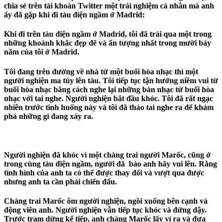
chia sẻ trên tài khoản Twitter một trải nghiệm cá nhân mà anh
ấy đã gặp khi đi tàu điện ngầm ở Madrid:
Khi đi trên tàu điện ngầm ở Madrid, tôi đã trải qua một trong
những khoảnh khắc đẹp đẽ và ấn tượng nhất trong mười bảy
năm của tôi ở Madrid.
Tôi đang trên đường về nhà từ một buổi hòa nhạc thì một
người nghiện ma túy lên tàu. Tôi tiếp tục tận hưởng niềm vui từ
buổi hòa nhạc bằng cách nghe lại những bản nhạc từ buổi hòa
nhạc với tai nghe. Người nghiện bắt đầu khóc. Tôi đã rất ngạc
nhiên trước tình huống này và tôi đã tháo tai nghe ra để khám
phá những gì đang xảy ra.
Người nghiện đã khóc vì một chàng trai người Marốc, cũng ở
trong cùng tàu điện ngầm, người đã bảo anh hãy vui lên. Rằng
tình hình của anh ta có thể được thay đổi và vượt qua được
nhưng anh ta cần phải chiến đấu.
Chàng trai Marốc ôm người nghiện, ngồi xuống bên cạnh và
động viên anh. Người nghiện vẫn tiếp tục khóc và đứng dậy.
Trước trạm dừng kế tiếp, anh chàng Marốc lấy ví ra và đưa