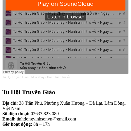
Tu Hội Truyền Giáo
·
Mùa chay - Hành trình trở về
Tu Hội Truyền Giáo
Địa chỉ:
38 Trần Phú, Phường Xuân Hương – Đà Lạt, Lâm Đồng,
Việt Nam
Số điện thoại:
02633.823.089
Email:
tinhdongvinhsonvn@gmail.com
Giờ hoạt động:
8h – 17h