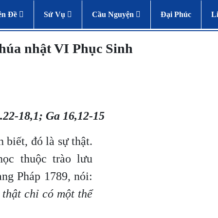
ên Đề
Sứ Vụ
Cầu Nguyện
Đại Phúc
L
húa nhật VI Phục Sinh
.22-18,1; Ga 16,12-15
biết, đó là sự thật.
học thuộc trào lưu
ng Pháp 1789, nói:
 thật chỉ có một thể