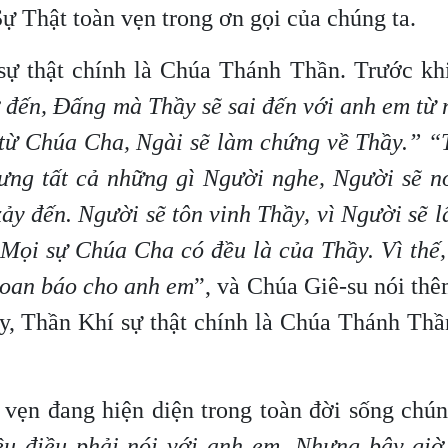
Sự Thật toàn vẹn trong ơn gọi của chúng ta.
sự thật chính là Chúa Thánh Thần. Trước khi
đến, Đấng mà Thầy sẽ sai đến với anh em từ
 từ Chúa Cha, Ngài sẽ làm chứng về Thầy.”
“
hưng tất cả những gì Người nghe, Người sẽ nó
ảy đến. Người sẽ tôn vinh Thầy, vì Người sẽ 
 Mọi sự Chúa Cha có đều là của Thầy. Vì thế
loan báo cho anh em
”, và Chúa Giê-su nói thê
y, Thần Khí sự thật chính là Chúa Thánh Thầ
 vẹn đang hiện diện trong toàn đời sống chún
ều điều phải nói với anh em. Nhưng bây giờ