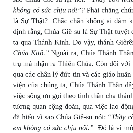
không có sức chịu nổi”?
Phải chăng chún
là Sự Thật? Chắc chắn không ai dám kh
định rằng, Chúa Giê-su là Sự Thật tuyệt
ta qua Thánh Kinh. Do vậy, thánh Giêr
Chúa Kitô.”
Ngoài ra, Chúa Thánh Thần 
trụ mà nhận ra Thiên Chúa. Còn đối với
qua các chân lý đức tin và các giáo huấn
viện của chúng ta, Chúa Thánh Thần dậy
việc sống ơn gọi theo tinh thần cha thán
tương quan cộng đoàn, qua việc lao độn
đã hiểu vì sao Chúa Giê-su nói: “
Thầy cò
em không có sức chịu nổi.”
Đó là vì mỗi