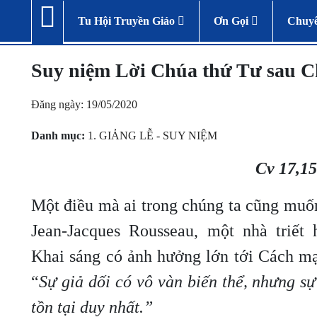
Tu Hội Truyền Giáo
Ơn Gọi
Chuy
Suy niệm Lời Chúa thứ Tư sau C
Đăng ngày: 19/05/2020
Danh mục:
1. GIẢNG LỄ - SUY NIỆM
Cv 17,15
Một điều mà ai trong chúng ta cũng muốn 
Jean-Jacques Rousseau, một nhà triết 
Khai sáng có ảnh hưởng lớn tới Cách mạ
“
Sự giả dối có vô vàn biến thể, nhưng sự
tồn tại duy nhất.”