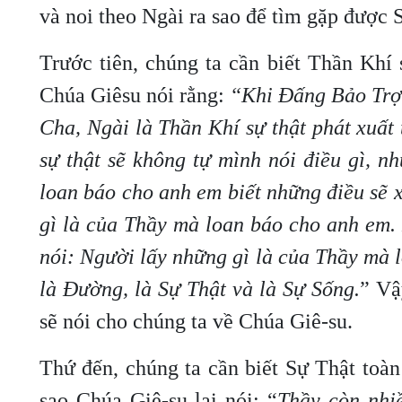
và noi theo Ngài ra sao để tìm gặp được 
Trước tiên, chúng ta cần biết Thần Khí 
Chúa Giêsu nói rằng:
“Khi Đấng Bảo Trợ 
Cha, Ngài là Thần Khí sự thật phát xuất
sự thật sẽ không tự mình nói điều gì, n
loan báo cho anh em biết những điều sẽ x
gì là của Thầy mà loan báo cho anh em.
nói: Người lấy những gì là của Thầy mà 
là Đường, là Sự Thật và là Sự Sống.
” Vậ
sẽ nói cho chúng ta về Chúa Giê-su.
Thứ đến, chúng ta cần biết Sự Thật toàn
sao Chúa Giê-su lại nói: “
Thầy còn nhi