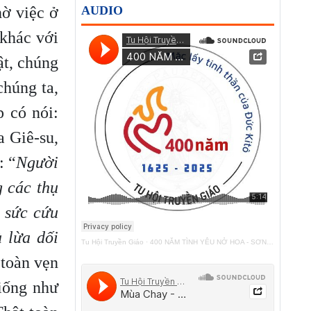
ờ việc ở
AUDIO
 khác với
ật, chúng
chúng ta,
p có nói:
 Giê-su,
: “
Người
g các thụ
 sức cứu
 lừa dối
Tu Hội Truyền Giáo
·
400 NĂM TÌNH YÊU NỞ HOA - SƠN TÚI ĐỎ
 toàn vẹn
iống như