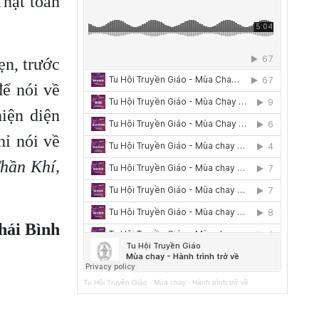
Thật toàn
ẹn, trước
để nói về
iện diện
hỉ nói về
hần Khí,
hái Bình
Tu Hội Truyền Giáo
·
Mùa chay - Hành trình trở về