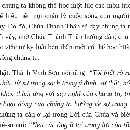
 chúng ta không thể học một lúc các môn tri
hể hiểu hết mọi chân lý cuộc sống con người
ày. Do đó, Chúa Thánh Thần sẽ dạy chúng ta 
 Vì vậy, nhờ Chúa Thánh Thần hướng dẫn, chú
i việc tự kỷ luật bản thân mới có thể học biế
sống chúng ta.
thật. Thánh Vinh Sơn nói rằng: “
Tôi biết rõ 
ật, từ sự trong sạch trong ý định, sự thật, n
 khác thích ứng với suy nghĩ của chúng ta; t
ng hoạt động của chúng ta hướng về sự trung
chúng ta cần ở lại trong Lời của Chúa và biế
iê-su nói:
“Nếu các ông ở lại trong lời của tôi