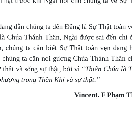
Thật trước khi Ngài nói cho chúng ta về Sự 
ang dẫn chúng ta đến Đấng là Sự Thật toàn v
t là Chúa Thánh Thần, Ngài được sai đến chỉ 
, chúng ta cần biết Sự Thật toàn vẹn đang h
g, chúng ta cần noi gương Chúa Thánh Thần c
 thật và sống sự thật, bởi vì “
Thiên Chúa là T
hượng trong Thần Khí và sự thật.”
Vincent. F Phạm T