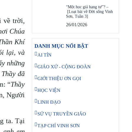
“Một học giả hạng tư”? –
[Loạt bài về Đời sống Vinh
Sơn, Tuần 3]
 về trời,
26/01/2026
 nơi Chúa
Thần Khí
DANH MỤC NỔI BẬT
i lại, và
AI TÍN
lấy những
GIÁO XỨ - CỘNG ĐOÀN
, Thầy đã
GIỚI THIỆU ƠN GỌI
m: “
Thầy
HỌC VIỆN
n, Người
LINH ĐẠO
SỨ VỤ TRUYỀN GIÁO
g ta. Tại
TẠP CHÍ VINH SƠN
, anh em