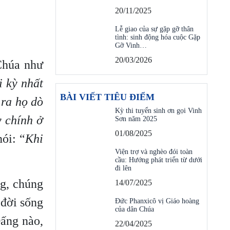
20/11/2025
Lễ giao của sự gặp gỡ thân
tình: sinh động hóa cuộc Gặp
Gỡ Vinh…
20/03/2026
Chúa như
i kỳ nhất
BÀI VIẾT TIÊU ĐIỂM
 ra họ dò
Kỳ thi tuyển sinh ơn gọi Vinh
y chính ở
Sơn năm 2025
01/08/2025
ói: “
Khi
Viện trợ và nghèo đói toàn
cầu: Hướng phát triển từ dưới
đi lên
g, chúng
14/07/2025
 đời sống
Đức Phanxicô vị Giáo hoàng
của dân Chúa
Đấng nào,
22/04/2025