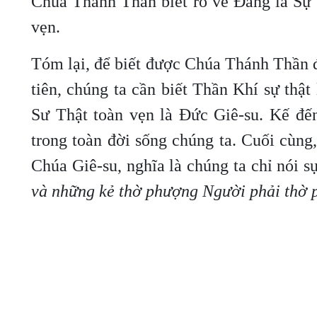
Chúa Thánh Thần biết rõ về Đấng là Sự 
vẹn.
Tóm lại, để biết được Chúa Thánh Thần đ
tiên, chúng ta cần biết Thần Khí sự thậ
Sư Thật toàn vẹn là Đức Giê-su. Kế đến
trong toàn đời sống chúng ta. Cuối cùn
Chúa Giê-su, nghĩa là chúng ta chỉ nói sự
và những kẻ thờ phượng Người phải thờ p