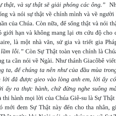
sự thật, và sự thật sẽ giải phóng các ông.”
Nh
sống và nói sự thật về chính mình và về người
hần của Chúa. Còn nữa, để sống thật và nói th
có giới hạn và không mang lại ơn cứu độ cho 
ire, là một nhà văn, sử gia và triết gia Phá
 lầm lỗi.”
Còn Sự Thật toàn vẹn chính là Chúa
g ta cần nói về Ngài. Như thánh Giacôbê viết
ng ta, để chúng ta nên như của đầu mùa tron
lời đã được gieo vào lòng anh em, lời ấy có
i ấy ra thực hành, chứ đừng nghe suông mà
à thi hành mọi lời của Chúa Giê-su là Sự Thật
 đó mới đem Sự Thật này đến cho tha nhân, g