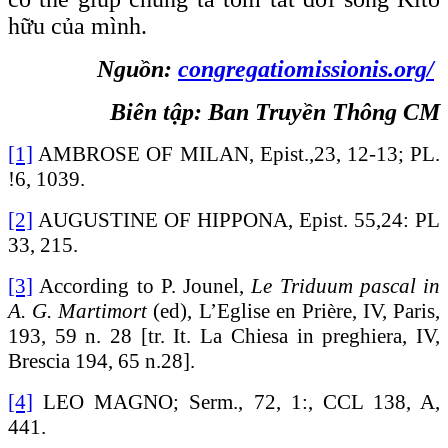
hữu của mình.
Nguồn:
congregatiomissionis.org/
Biên tập: Ban Truyền Thông CM
[1]
AMBROSE OF MILAN, Epist.,23, 12-13; PL.
!6, 1039.
[2]
AUGUSTINE OF HIPPONA, Epist. 55,24: PL
33, 215.
[3]
According to P. Jounel,
Le Triduum pascal in
A. G. Martimort
(ed), L’Eglise en Prière, IV, Paris,
193, 59 n. 28 [tr. It. La Chiesa in preghiera, IV,
Brescia 194, 65 n.28].
[4]
LEO MAGNO; Serm., 72, 1:, CCL 138, A,
441.