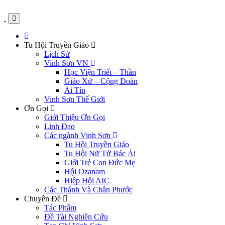
Tu Hội Truyền Giáo
Lịch Sử
Vinh Sơn VN
Học Viện Triết – Thần
Giáo Xứ – Cộng Đoàn
Ai Tín
Vinh Sơn Thế Giới
Ơn Gọi
Giới Thiệu Ơn Gọi
Linh Đạo
Các ngành Vinh Sơn
Tu Hội Truyền Giáo
Tu Hội Nữ Tử Bác Ái
Giới Trẻ Con Đức Mẹ
Hội Ozanam
Hiệp Hội AIC
Các Thánh Và Chân Phước
Chuyên Đề
Tác Phẩm
Đề Tài Nghiên Cứu