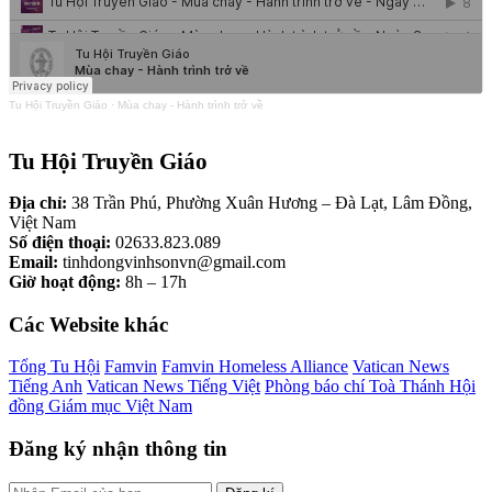
Tu Hội Truyền Giáo
·
Mùa chay - Hành trình trở về
Tu Hội Truyền Giáo
Địa chỉ:
38 Trần Phú, Phường Xuân Hương – Đà Lạt, Lâm Đồng,
Việt Nam
Số điện thoại:
02633.823.089
Email:
tinhdongvinhsonvn@gmail.com
Giờ hoạt động:
8h – 17h
Các Website khác
Tổng Tu Hội
Famvin
Famvin Homeless Alliance
Vatican News
Tiếng Anh
Vatican News Tiếng Việt
Phòng báo chí Toà Thánh
Hội
đồng Giám mục Việt Nam
Đăng ký nhận thông tin