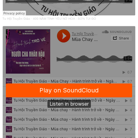
Tu Hội Truyền Giáo
·
400 NĂM TÌNH YÊU NỞ HOA - SƠN TÚI ĐỎ