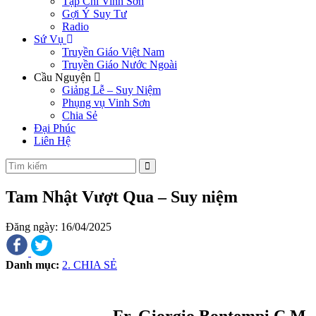
Tạp Chí Vinh Sơn
Gợi Ý Suy Tư
Radio
Sứ Vụ
Truyền Giáo Việt Nam
Truyền Giáo Nước Ngoài
Cầu Nguyện
Giảng Lễ – Suy Niệm
Phụng vụ Vinh Sơn
Chia Sẻ
Đại Phúc
Liên Hệ
Tam Nhật Vượt Qua – Suy niệm
Đăng ngày: 16/04/2025
Danh mục:
2. CHIA SẺ
Fr. Giorgio Bontempi C.M.