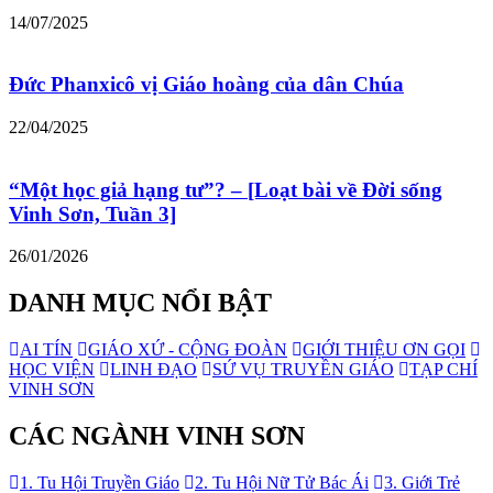
14/07/2025
Đức Phanxicô vị Giáo hoàng của dân Chúa
22/04/2025
“Một học giả hạng tư”? – [Loạt bài về Đời sống
Vinh Sơn, Tuần 3]
26/01/2026
DANH MỤC NỔI BẬT
AI TÍN
GIÁO XỨ - CỘNG ĐOÀN
GIỚI THIỆU ƠN GỌI
HỌC VIỆN
LINH ĐẠO
SỨ VỤ TRUYỀN GIÁO
TẠP CHÍ
VINH SƠN
CÁC NGÀNH VINH SƠN
1. Tu Hội Truyền Giáo
2. Tu Hội Nữ Tử Bác Ái
3. Giới Trẻ