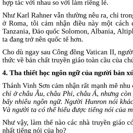
hợp tác với nhau so với làm riêng lẻ.
Như Karl Rahner vẫn thường nêu ra, chỉ tron
ở Roma, tôi cảm nhận điều này một cách đ
Tanzania, Đảo quốc Solomon, Albania, Altipl
ta đang trở nên quốc tế hơn.
Cho dù ngay sau Công đồng Vatican II, người
thức về bản chất truyền giáo toàn cầu của chú
4. Tha thiết học ngôn ngữ của người bản x
Thánh Vinh Sơn cảm nhận rất mạnh mẽ nhu c
chỉ ở châu Âu, châu Phi, châu Á, nhưng còn 
bấy nhiêu ngôn ngữ. Người Hunron nói khác 
Và người ta có thể hiểu được tiếng nói của
Như vậy, làm thế nào các nhà truyền giáo có
nhất tiếng nói của họ?