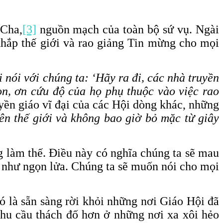
 Cha,
[3]
nguồn mạch của toàn bộ sứ vụ. Ngài
khắp thế giới và rao giảng Tin mừng cho mọi
nói với chúng ta: ‘Hãy ra đi, các nhà truyền
on, ơn cứu độ của họ phụ thuộc vào việc rao
ền giáo vĩ đại của các Hội dòng khác, những
ên thế giới và không bao giờ bỏ mặc từ giây
g làm thế. Điều này có nghĩa chúng ta sẽ mau
g như ngọn lửa. Chúng ta sẽ muốn nói cho mọi
ó là sẵn sàng rời khỏi những nơi Giáo Hội đã
nhu cầu thách đố hơn ở những nơi xa xôi hẻo