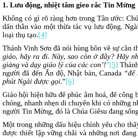
1. Lưu động, nhiệt tâm gieo rắc Tin Mừng
Không có gì rõ ràng hơn trong Tân ước: Ch
dấn thân vào một thừa tác vụ lưu động. Ngà
loại thụ tạo.
[4]
Thánh Vinh Sơn đã nói hùng hồn về sự cần th
giáo, hãy ra đi. Này, sao còn ở đây? Hãy n
giảng và dạy giáo lý của các con’!
”
[5]
Thánh
người đã đến Ấn độ, Nhật bản, Canada
“để 
phút Ngài được gọi.
”
[6]
Giáo hội hiện hữu để phúc âm hoá, để công b
chóng, nhanh nhẹn di chuyển khi có những nh
người Tin Mừng, đó là Chúa Giêsu đang sống
Một trong những dấu hiệu chính yếu cho thấy
được thiết lập vững chãi và những nơi đang