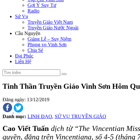
Gợi Ý Suy Tư
Radio
Sứ Vụ
Truyền Giáo Việt Nam
Truyền Giáo Nước Ngoài
Cầu Nguyện
Giảng Lễ – Suy Niệm
Phụng vụ Vinh Sơn
Chia Sẻ
Đại Phúc
Liên Hệ
Tinh Thần Truyền Giáo Vinh Sơn Hôm Q
Đăng ngày: 13/12/2019
Danh mục:
LINH ĐẠO
,
SỨ VỤ TRUYỀN GIÁO
Cao Viết Tuấn
dịch từ “The Vincentian Mis
quyền, đăng trên Vincentiana, số 4-5 (tháng 