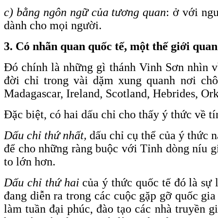
c) bằng ngôn ngữ của tương quan
: ở với ng
dành cho mọi người.
3. Có nhãn quan quốc tế, một thế giới qua
Đó chính là những gì thánh Vinh Sơn nhìn về
đời chỉ trong vài dặm xung quanh nơi chô
Madagascar, Ireland, Scotland, Hebrides, Ork
Đặc biệt, có hai dấu chỉ cho thấy ý thức về t
Dấu chỉ thứ nhất,
dấu chỉ cụ thể của ý thức 
để cho những ràng buộc với Tỉnh dòng níu gi
to lớn hơn.
Dấu chỉ thứ hai
của ý thức quốc tế đó là sự 
đang diễn ra trong các cuộc gặp gỡ quốc gi
làm tuần đại phúc, đào tạo các nhà truyền g