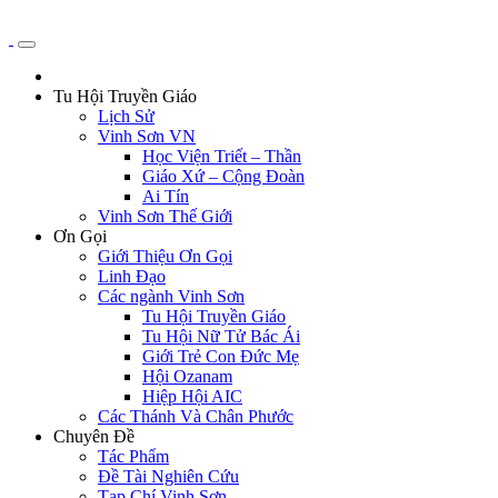
Tu Hội Truyền Giáo
Lịch Sử
Vinh Sơn VN
Học Viện Triết – Thần
Giáo Xứ – Cộng Đoàn
Ai Tín
Vinh Sơn Thế Giới
Ơn Gọi
Giới Thiệu Ơn Gọi
Linh Đạo
Các ngành Vinh Sơn
Tu Hội Truyền Giáo
Tu Hội Nữ Tử Bác Ái
Giới Trẻ Con Đức Mẹ
Hội Ozanam
Hiệp Hội AIC
Các Thánh Và Chân Phước
Chuyên Đề
Tác Phẩm
Đề Tài Nghiên Cứu
Tạp Chí Vinh Sơn