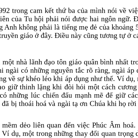
92 trong cam kết thứ ba của mình nói về việc
viên của Tu hội phải nói được hai ngôn ngữ. Đ
iếng Anh không phải là tiếng mẹ đẻ của khoản
truyền giáo ở đây. Điều này cũng tương tự ở c
ột nhà lãnh đạo tôn giáo quân bình nhất tron
hi ngài có những nguyên tắc rõ ràng, ngài á
ng về sự khéo léo khi áp dụng như thế. Ví dụ,
ao giữ thinh lặng khi đòi hỏi một cách cương
 có những lúc chiến đấu mạnh mẽ để giữ các 
đã bị thoái hoá và ngài tạ ơn Chúa khi họ rời 
h mềm dẻo liên quan đến việc Phúc Âm hoá. 
 Ví dụ, một trong những thay đổi quan trọng 