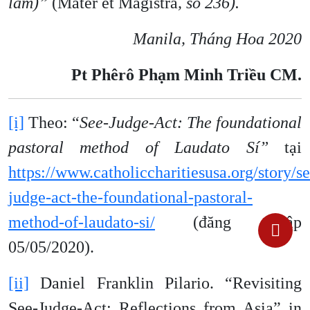
làm)”
(Mater et Magistra
, số 236).
Manila, Tháng Hoa 2020
Pt Phêrô Phạm Minh Triều CM.
[i]
Theo: “
See-Judge-Act: The foundational
pastoral method of Laudato Sí”
tại
https://www.catholiccharitiesusa.org/story/se
judge-act-the-foundational-pastoral-
method-of-laudato-si/
(đăng nhập
05/05/2020).
[ii]
Daniel Franklin Pilario. “Revisiting
See-Judge-Act: Reflections from Asia” in