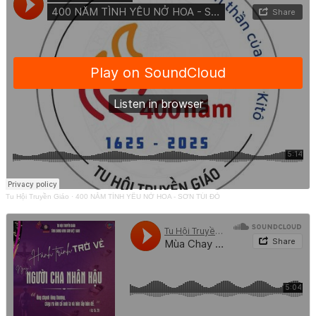
Tu Hội Truyền Giáo
·
400 NĂM TÌNH YÊU NỞ HOA - SƠN TÚI ĐỎ