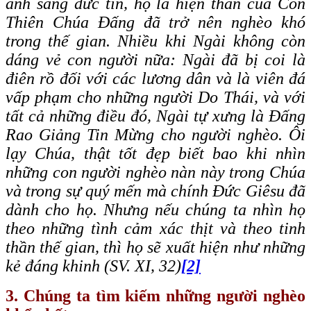
ánh sáng đức tin,
họ là
hiện thân của Con
Thiên Chúa Đấng đã trở nên nghèo khó
trong thế gian.
Nhiều khi Ngài không còn
dáng vẻ con người nữa
: Ngài đã bị coi là
điên rồ đối với các lương dân và là viên đá
vấp phạm cho những người Do Thái, và với
tất cả những điều đó, Ngài tự xưng là Đấng
Rao Giảng Tin Mừng cho người nghèo. Ôi
lạy Chúa, thật tốt đẹp biết bao khi nhìn
những
con người nghèo
nàn này trong Chúa
và trong sự quý mến mà chính Đức Giêsu đã
dành cho họ. Nhưng nếu chúng ta nhìn họ
theo những tình cảm xác thịt và theo tinh
thần thế gian, thì họ sẽ xuất hiện như những
kẻ đáng khinh (SV. XI, 32)
[2]
3. Chúng ta tìm kiếm những người nghèo