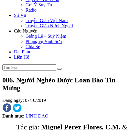
Gợi Ý Suy Tư
Radio
Sứ Vụ
Truyền Giáo Việt Nam
Truyền Giáo Nước Ngoài
Cầu Nguyện
Giảng Lễ – Suy Niệm
Phụng vụ Vinh Sơn
Chia Sẻ
Đại Phúc
Liên Hệ
006. Người Nghèo Được Loan Báo Tin
Mừng
Đăng ngày: 07/10/2019
Danh mục:
LINH ĐẠO
Tác giả:
Miguel Perez Flores, C.M.
&