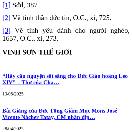
[1]
Sđd, 387
[2]
Về tinh thần đức tin, O.C., xi, 725.
[3]
Về tình yêu dành cho người nghèo,
1657, O.C., xi, 273.
VINH SƠN THẾ GIỚI
“Hãy cầu nguyện sốt sắng cho Đức Giáo hoàng Leo
XIV” – Thư của Cha…
13/05/2025
Bài Giảng của Đức Tổng Giám Mục Mons José
Vicente Nácher Tatay, CM nhân dịp…
28/04/2025