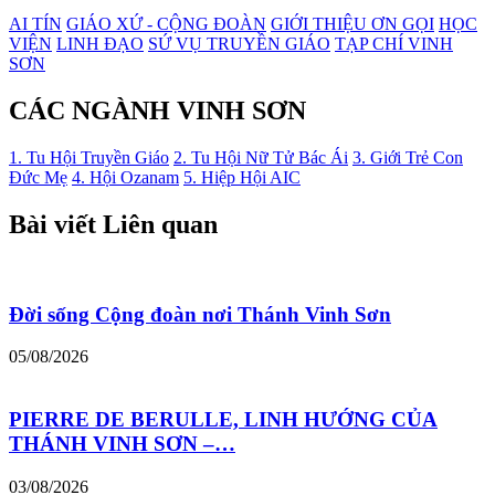
AI TÍN
GIÁO XỨ - CỘNG ĐOÀN
GIỚI THIỆU ƠN GỌI
HỌC
VIỆN
LINH ĐẠO
SỨ VỤ TRUYỀN GIÁO
TẠP CHÍ VINH
SƠN
CÁC NGÀNH VINH SƠN
1. Tu Hội Truyền Giáo
2. Tu Hội Nữ Tử Bác Ái
3. Giới Trẻ Con
Đức Mẹ
4. Hội Ozanam
5. Hiệp Hội AIC
Bài viết Liên quan
Đời sống Cộng đoàn nơi Thánh Vinh Sơn
05/08/2026
PIERRE DE BERULLE, LINH HƯỚNG CỦA
THÁNH VINH SƠN –…
03/08/2026