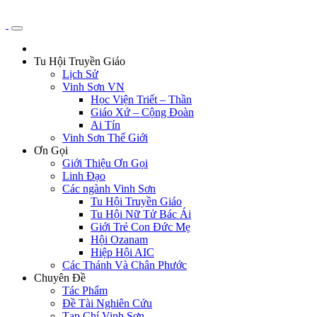
Tu Hội Truyền Giáo
Lịch Sử
Vinh Sơn VN
Học Viện Triết – Thần
Giáo Xứ – Cộng Đoàn
Ai Tín
Vinh Sơn Thế Giới
Ơn Gọi
Giới Thiệu Ơn Gọi
Linh Đạo
Các ngành Vinh Sơn
Tu Hội Truyền Giáo
Tu Hội Nữ Tử Bác Ái
Giới Trẻ Con Đức Mẹ
Hội Ozanam
Hiệp Hội AIC
Các Thánh Và Chân Phước
Chuyên Đề
Tác Phẩm
Đề Tài Nghiên Cứu
Tạp Chí Vinh Sơn