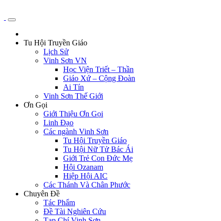
Tu Hội Truyền Giáo
Lịch Sử
Vinh Sơn VN
Học Viện Triết – Thần
Giáo Xứ – Cộng Đoàn
Ai Tín
Vinh Sơn Thế Giới
Ơn Gọi
Giới Thiệu Ơn Gọi
Linh Đạo
Các ngành Vinh Sơn
Tu Hội Truyền Giáo
Tu Hội Nữ Tử Bác Ái
Giới Trẻ Con Đức Mẹ
Hội Ozanam
Hiệp Hội AIC
Các Thánh Và Chân Phước
Chuyên Đề
Tác Phẩm
Đề Tài Nghiên Cứu
Tạp Chí Vinh Sơn