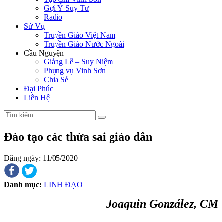
Gợi Ý Suy Tư
Radio
Sứ Vụ
Truyền Giáo Việt Nam
Truyền Giáo Nước Ngoài
Cầu Nguyện
Giảng Lễ – Suy Niệm
Phụng vụ Vinh Sơn
Chia Sẻ
Đại Phúc
Liên Hệ
Đào tạo các thừa sai giáo dân
Đăng ngày: 11/05/2020
Danh mục:
LINH ĐẠO
Joaquin González, CM