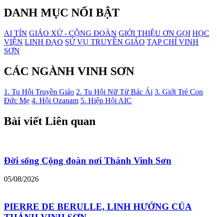
DANH MỤC NỔI BẬT
AI TÍN
GIÁO XỨ - CỘNG ĐOÀN
GIỚI THIỆU ƠN GỌI
HỌC
VIỆN
LINH ĐẠO
SỨ VỤ TRUYỀN GIÁO
TẠP CHÍ VINH
SƠN
CÁC NGÀNH VINH SƠN
1. Tu Hội Truyền Giáo
2. Tu Hội Nữ Tử Bác Ái
3. Giới Trẻ Con
Đức Mẹ
4. Hội Ozanam
5. Hiệp Hội AIC
Bài viết Liên quan
Đời sống Cộng đoàn nơi Thánh Vinh Sơn
05/08/2026
PIERRE DE BERULLE, LINH HƯỚNG CỦA