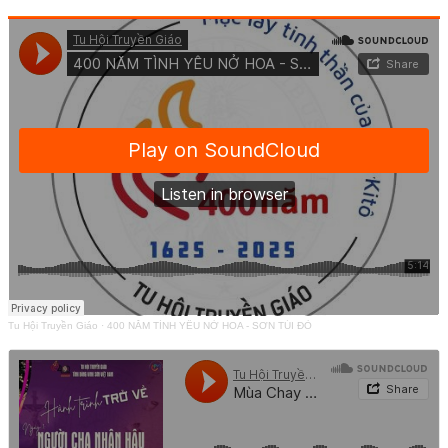
Tu Hội Truyền Giáo
·
400 NĂM TÌNH YÊU NỞ HOA - SƠN TÚI ĐỎ