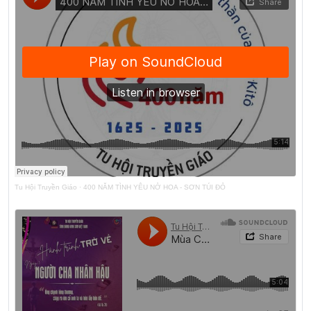
Tu Hội Truyền Giáo
·
400 NĂM TÌNH YÊU NỞ HOA - SƠN TÚI ĐỎ