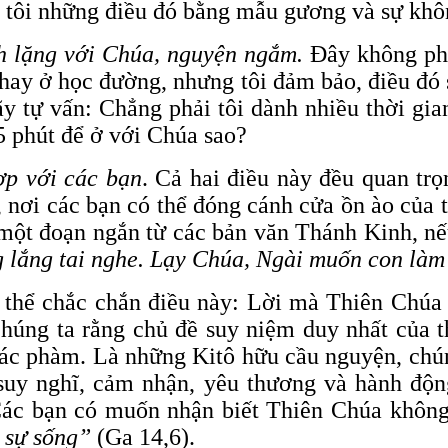
 tôi những điều đó bằng mẫu gương và sự khô
h lặng với
Chúa, nguyện ngắm.
Đây không phả
 hay ở học đường, nhưng tôi đảm bảo, điều đó 
y tự vấn: Chẳng phải tôi dành nhiều thời gia
5 phút để ở với Chúa sao?
ợp với các bạn
. Cả hai điều này đều quan trọ
nơi các bạn có thể đóng cánh cửa ồn ào của t
một đoạn ngắn từ các bản văn Thánh Kinh, n
g lắng tai nghe. Lạy Chúa, Ngài muốn con làm
thể chắc chắn điều này: Lời mà Thiên Chúa m
húng ta rằng chủ đề suy niệm duy nhất của t
ác phàm. Là những Kitô hữu cầu nguyện, chú
suy nghĩ, cảm nhận, yêu thương và hành độn
 Các bạn có muốn nhận biết Thiên Chúa khô
à sự sống”
(Ga 14,6).