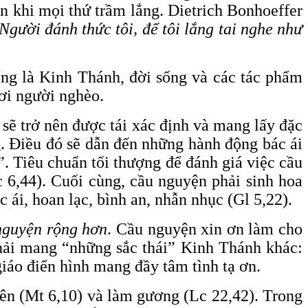
n khi mọi thứ trầm lắng. Dietrich Bonhoeffer
gười đánh thức tôi, để tôi lắng tai nghe như
uống là Kinh Thánh, đời sống và các tác phẩm
nơi người nghèo.
 sẽ trở nên được tái xác định và mang lấy đặc
. Điều đó sẽ dẫn đến những hành động bác ái
”. Tiêu chuẩn tối thượng để đánh giá việc cầu
 6,44). Cuối cùng, cầu nguyện phải sinh hoa
c ái, hoan lạc, bình an, nhẫn nhục (Gl 5,22).
guyện rộng hơn
. Cầu nguyện xin ơn làm cho
phải mang “những sắc thái” Kinh Thánh khác:
giáo điển hình mang đầy tâm tình tạ ơn.
ên (Mt 6,10) và làm gương (Lc 22,42). Trong