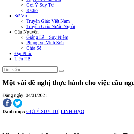
Gợi Ý Suy Tư
Radio
Sứ Vụ
Truyền Giáo Việt Nam
Truyền Giáo Nước Ngoài
Cầu Nguyện
Giảng Lễ – Suy Niệm
Phụng vụ Vinh Sơn
Chia Sẻ
Đại Phúc
Liên Hệ
Một vài đề nghị thực hành cho việc cầu ng
Đăng ngày: 04/01/2021
Danh mục:
GỢI Ý SUY TƯ
,
LINH ĐẠO