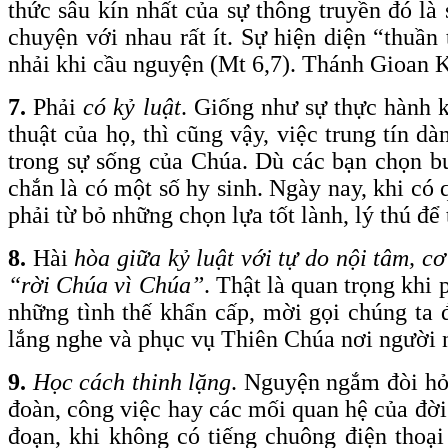
thức sâu kín nhất của sự thông truyền đó là
chuyện với nhau rất ít. Sự hiện diện “thuần
nhải khi cầu nguyện (Mt 6,7). Thánh Gioan K
7.
Phải
có kỷ luật
. Giống như sự thực hành 
thuật của họ, thì cũng vậy, việc trung tín 
trong sự sống của Chúa. Dù các bạn chọn buổ
chắn là có một số hy sinh. Ngày nay, khi có 
phải từ bỏ những chọn lựa tốt lành, lý thú đ
8.
Hài
hòa giữa kỷ luật với tự do nội tâm, cơ
“rời Chúa vì Chúa”
. Thật là quan trọng khi
những tình thế khẩn cấp, mời gọi chúng ta 
lắng nghe và phục vụ Thiên Chúa nơi người 
9.
Học cách thinh lặng
. Nguyện ngắm đòi hỏi
đoàn, công việc hay các mối quan hệ của đời 
đoạn, khi không có tiếng chuông điện thoại