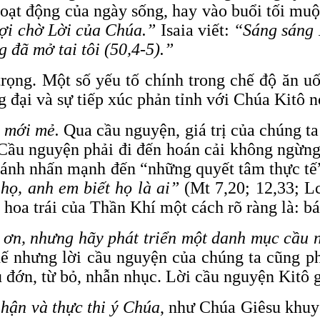
oạt động của ngày sống, hay vào buổi tối muộ
ợi chờ Lời của Chúa.”
Isaia viết:
“Sáng sáng N
đã mở tai tôi (50,4-5).”
 trọng. Một số yếu tố chính trong chế độ ăn 
 đại và sự tiếp xúc phản tỉnh với Chúa Kitô 
h mới mẻ.
Qua cầu nguyện, giá trị của chúng ta
 Cầu nguyện phải đi đến hoán cải không ngừng
thánh nhấn mạnh đến “những quyết tâm thực tế
họ, anh em biết họ là ai”
(Mt 7,20; 12,33; Lc
 hoa trái của Thần Khí một cách rõ ràng là: bá
 ơn, nhưng hãy phát triển một
danh mục
cầu n
hế nhưng lời cầu nguyện của chúng ta cũng 
au đớn, từ bỏ, nhẫn nhục. Lời cầu nguyện Kitô 
hận và thực thi ý Chúa
, như Chúa Giêsu khuy