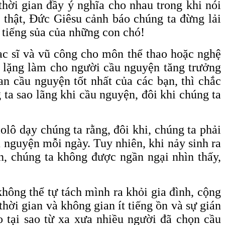
thời gian đầy ý nghĩa cho nhau trong khi nói
ả thật, Đức Giêsu cảnh báo chúng ta đừng lải
 tiếng sủa của những con chó!
ạc sĩ và vũ công cho môn thể thao hoặc nghệ
nh lặng làm cho người cầu nguyện tăng trưởng
an cầu nguyện tốt nhất của các bạn, thì chắc
 ta sao lãng khi cầu nguyện, đôi khi chúng ta
lô dạy chúng ta rằng, đôi khi, chúng ta phải
u nguyện mỗi ngày. Tuy nhiên, khi nảy sinh ra
n, chúng ta không được ngần ngại nhìn thấy,
hông thể tự tách mình ra khỏi gia đình, cộng
hời gian và không gian ít tiếng ồn và sự gián
o tại sao từ xa xưa nhiều người đã chọn cầu