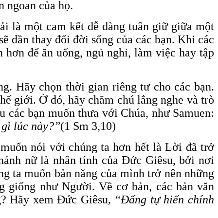
n ngoan của họ.
i là một cam kết dễ dàng tuân giữ giữa một
sẽ dần thay đổi đời sống của các bạn. Khi các
n hơn để ăn uống, ngủ nghỉ, làm việc hay tập
ng. Hãy chọn thời gian riêng tư cho các bạn.
hế giới. Ở đó, hãy chăm chú lắng nghe và trò
ếu các bạn muốn thưa với Chúa, như Samuen:
 gì lúc này?”
(1 Sm 3,10)
uốn nói với chúng ta hơn hết là Lời đã trở
hánh nữ là nhân tính của Đức Giêsu, bởi nơi
ng ta muốn bản năng của mình trở nên những
g giống như Người. Về cơ bản, các bản văn
ng? Hãy xem Đức Giêsu
, “Đấng tự hiến chính