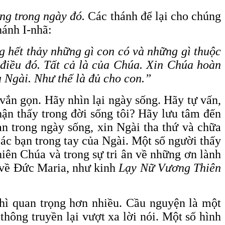
ng trong ngày đó.
Các thánh để lại cho chúng
hánh I-nhã:
ng hết thảy những gì con có và những gì thuộc
 điều đó. Tất cả là của Chúa. Xin Chúa hoàn
a Ngài. Như thế là đủ cho con.”
 vắn gọn. Hãy nhìn lại ngày sống. Hãy tự vấn,
ận thấy trong đời sống tôi? Hãy lưu tâm đến
an trong ngày sống, xin Ngài tha thứ và chữa
các bạn trong tay của Ngài. Một số người thấy
hiên Chúa và trong sự tri ân về những ơn lành
 về Đức Maria, như kinh
Lạy Nữ Vương Thiên
hì quan trọng hơn nhiều. Cầu nguyện là một
thông truyền lại vượt xa lời nói. Một số hình