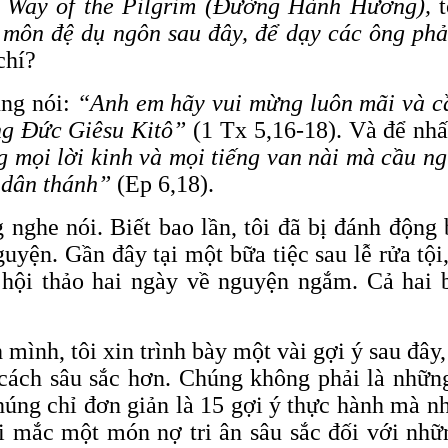
 Way of the Pilgrim (Đường Hành Hương),
 môn đệ dụ ngôn sau đây, để dạy các ông phả
chí?
ũng nói:
“Anh em hãy vui mừng luôn mãi và c
ng Đức Giêsu Kitô”
(1 Tx 5,16-18). Và để nhấ
mọi lời kinh và mọi tiếng van nài mà cầu n
ể dân thánh”
(Ep 6,18).
 nghe nói. Biết bao lần, tôi đã bị đánh độ
uyện. Gần đây tại một bữa tiệc sau lễ rửa tội
ức hội thảo hai ngày về nguyện ngắm. Cả hai
mình, tôi xin trình bày một vài gợi ý sau đây
cách sâu sắc hơn. Chúng không phải là nhữn
ng chỉ đơn giản là 15 gợi ý thực hành mà nh
ôi mắc một món nợ tri ân sâu sắc đối với nhữ