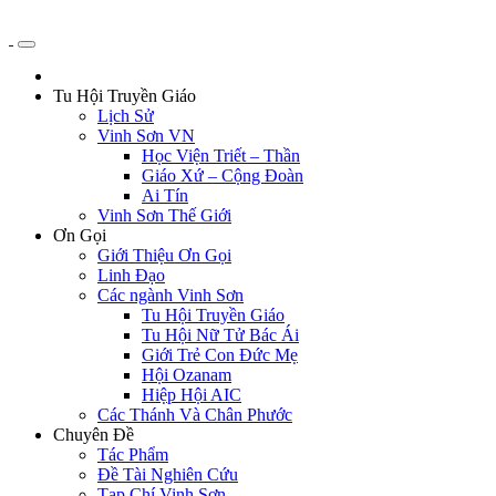
Tu Hội Truyền Giáo
Lịch Sử
Vinh Sơn VN
Học Viện Triết – Thần
Giáo Xứ – Cộng Đoàn
Ai Tín
Vinh Sơn Thế Giới
Ơn Gọi
Giới Thiệu Ơn Gọi
Linh Đạo
Các ngành Vinh Sơn
Tu Hội Truyền Giáo
Tu Hội Nữ Tử Bác Ái
Giới Trẻ Con Đức Mẹ
Hội Ozanam
Hiệp Hội AIC
Các Thánh Và Chân Phước
Chuyên Đề
Tác Phẩm
Đề Tài Nghiên Cứu
Tạp Chí Vinh Sơn