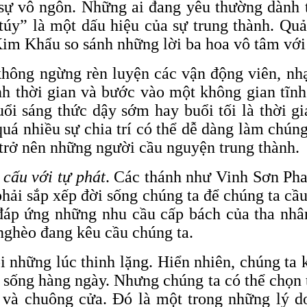
 sự vô ngôn. Những ai đang yêu thường dành 
 túy” là một dấu hiệu của sự trung thành. Qu
im Khẩu so sánh những lời ba hoa vô tâm với
không ngừng rèn luyện các vận động viên, nh
dành thời gian và bước vào một không gian tĩ
i sáng thức dậy sớm hay buổi tối là thời gi
quá nhiều sự chia trí có thể dễ dàng làm chúng
ể trở nên những người cầu nguyện trung thành.
 cấu với tự phát
. Các thánh như Vinh Sơn Phao
 phải sắp xếp đời sống chúng ta để chúng ta cầ
đáp ứng những nhu cầu cấp bách của tha nhâ
nghèo đang kêu cầu chúng ta.
 những lúc thinh lặng. Hiển nhiên, chúng ta k
sống hàng ngày. Nhưng chúng ta có thể chọn t
 và chuông cửa. Đó là một trong những lý d