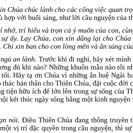
in Chúa chúc lành cho các công việc quan trọ
hù hợp với buổi sáng, như lời cầu nguyện của t
rí nhớ, trí hiểu và trọn cả ý muốn của con, cù
 sự ấy. Lạy Chúa, con xin dâng lại cho Chúa
. Chỉ xin ban cho con lòng mến và ân sủng củ
c ngủ an lành
. Trước khi đi nghỉ, hãy xét mình
ương đủ khi nào? Những khuôn mẫu nào tôi nh
g tối. Hãy tạ ơn Chúa vì những ân huệ Ngài b
 thác bản thân cho Thiên Chúa, đặt cuộc đời 
g tiện hữu ích để lớn lên trong sự sống của T
 hội kết thúc ngày sống bằng một kinh nguyện
bạn
nói
. Điều Thiên Chúa đang thông truyền t
ột vị trí đặc quyền trong cầu nguyện, thì sự 