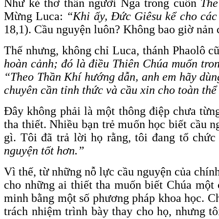
Như kẻ thơ thẩn người Nga trong cuốn
The
Mừng Luca:
“Khi ấy, Đức Giêsu kể cho các
18,1). Cầu nguyện luôn? Không bao giờ nản 
Thế nhưng, không chỉ Luca, thánh Phaolô c
hoàn cảnh; đó là điều Thiên Chúa muốn tro
“Theo Thần Khí hướng dẫn, anh em hãy dùng 
chuyên cần tỉnh thức và cầu xin cho toàn th
Đây không phải là một thông điệp chưa từng
tha thiết. Nhiều bạn trẻ muốn học biết cầu ng
gì. Tôi đã trả lời họ rằng, tôi đang tổ ch
nguyện tốt hơn.
”
Vì thế, từ những nỗ lực cầu nguyện của chính 
cho những ai thiết tha muốn biết Chúa một 
minh bằng một số phương pháp khoa học. Chú
trách nhiệm trình bày thay cho họ, nhưng t