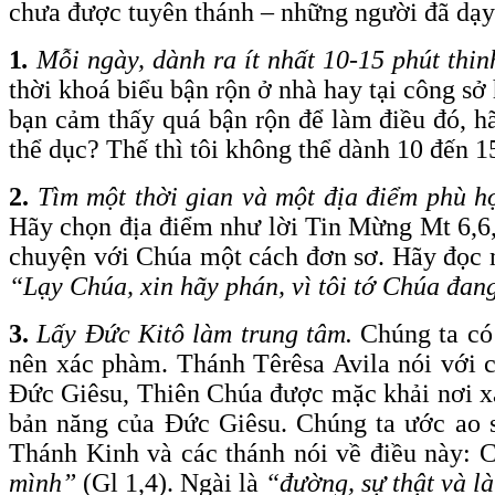
chưa được tuyên thánh – những người đã dạy
1
.
Mỗi ngày, dành ra ít nhất 10-15 phút
thin
thời khoá biểu bận rộn ở nhà hay tại công sở
bạn cảm thấy quá bận rộn để làm điều đó, hã
thể dục? Thế thì tôi không thể dành 10 đến 1
2.
Tìm một thời gian và một địa điểm phù h
Hãy chọn địa điểm như lời Tin Mừng Mt 6,6, 
chuyện với Chúa một cách đơn sơ. Hãy đọc 
“Lạy Chúa, xin hãy phán, vì tôi tớ Chúa đan
3.
Lấy Đức Kitô làm trung tâm.
Chúng ta có 
nên xác phàm. Thánh Têrêsa Avila nói với c
Đức Giêsu, Thiên Chúa được mặc khải nơi x
bản năng của Đức Giêsu. Chúng ta ước ao 
Thánh Kinh và các thánh nói về điều này:
mình”
(Gl 1,4). Ngài là
“đường, sự thật và l