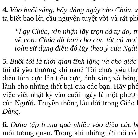
4.
Vào buổi sáng, hãy dâng ngày cho Chúa, x
ta biết bao lời cầu nguyện tuyệt vời và rất p
“Lạy Chúa, xin nhận lấy trọn cả tự do, t
về con. Chúa đã ban cho con tất cả mọi
toàn sử dụng điều đó tùy theo ý của Ngài
5.
Buổi tối là thời gian tĩnh lặng và cho giấ
tôi đã yêu thương khi nào? Tôi chưa yêu th
điều tích cực lẫn tiêu cực, ánh sáng và bón
lành cho những thất bại của các bạn. Hãy phó
việc viết nhật ký vào cuối ngày là một phươn
của Người. Truyền thống lâu đời trong Giáo
Đàng
.
6.
Đừng tập trung quá nhiều vào điều các 
mối tương quan. Trong khi những lời nói có m