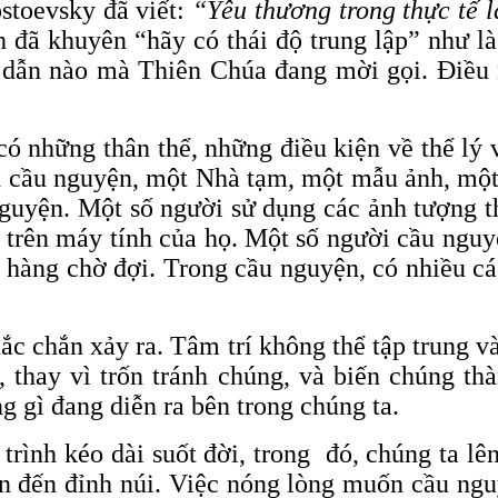
stoevsky đã viết:
“
Yêu thương
trong thực tế l
 đã khuyên “hãy có thái độ trung lập” như l
 dẫn nào mà Thiên Chúa đang mời gọi. Điều 
 có những thân thể, những điều kiện về thể lý
 cầu nguyện, một Nhà tạm, một mẫu ảnh, một
 nguyện. Một số người sử dụng các ảnh tượng t
trên máy tính của họ. Một số người cầu nguyện
 hàng chờ đợi. Trong cầu nguyện, có nhiều c
ắc chắn xảy ra. Tâm trí không thể tập trung và
ng, thay vì trốn tránh chúng, và biến chúng t
 gì đang diễn ra bên trong chúng ta.
rình kéo dài suốt đời, trong đó, chúng ta lên
lên đến đỉnh núi. Việc nóng lòng muốn cầu ng