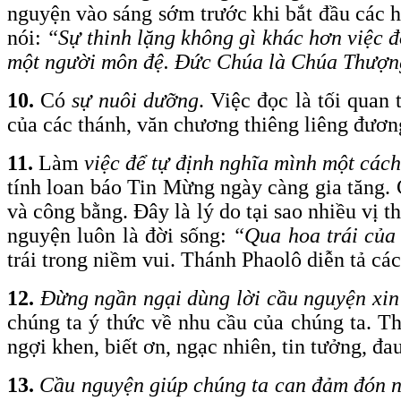
nguyện vào sáng sớm trước khi bắt đầu các h
nói:
“Sự thinh lặng không gì khác
hơn
việc đ
một người môn đệ. Đức Chúa là Chúa Thượng 
10.
Có
sự nuôi dưỡng
. Việc đọc là tối quan
của các thánh, văn chương thiêng liêng đương
11.
Làm
việc để tự định nghĩa mình một các
tính loan báo Tin Mừng ngày càng gia tăng.
và công bằng. Đây là lý do tại sao nhiều vị 
nguyện luôn là đời sống:
“Qua hoa trái của 
trái trong niềm vui. Thánh Phaolô diễn tả các
12.
Đừng ngần ngại dùng lời cầu nguyện xin
chúng ta ý thức về nhu cầu của chúng ta. T
ngợi khen, biết ơn, ngạc nhiên, tin tưởng, đ
13.
Cầu nguyện giúp chúng ta can đảm đón n