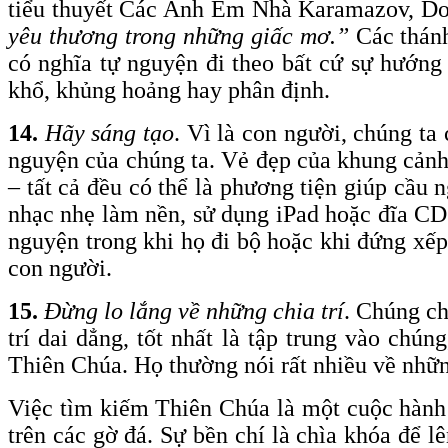
tiểu thuyết Các Anh Em Nhà Karamazov, Do
yêu thương
trong những giấc mơ.”
Các thánh
có nghĩa tự nguyện đi theo bất cứ sự hướng
khổ, khủng hoảng hay phân định.
14.
Hãy sáng tạo
. Vì là con người, chúng ta
nguyện của chúng ta. Vẻ đẹp của khung cảnh
– tất cả đều có thể là phương tiện giúp cầu
nhạc nhẹ làm nền, sử dụng iPad hoặc đĩa CD 
nguyện trong khi họ đi bộ hoặc khi đứng xếp
con người.
15.
Đừng lo lắng về những chia trí
. Chúng ch
trí dai dẳng, tốt nhất là tập trung vào chú
Thiên Chúa. Họ thường nói rất nhiều về những
Việc tìm kiếm Thiên Chúa là một cuộc hành t
trên các gờ đá. Sự bền chí là chìa khóa để 