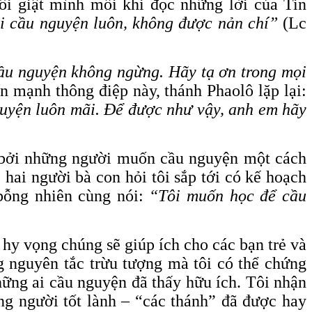
tôi giật mình mỗi khi đọc những lời của Tin
i cầu nguyện luôn, không được nản chí”
(Lc
ầu nguyện không ngừng. Hãy tạ ơn trong mọi
n mạnh thông điệp này, thánh Phaolô lặp lại:
guyện luôn mãi. Để được như vậy, anh em hãy
ng bởi những người muốn cầu nguyện một cách
, hai người bà con hỏi tôi sắp tới có kế hoạch
 bỗng nhiên cùng nói:
“
Tôi muốn học để cầu
, hy vọng chúng sẽ giúp ích cho các bạn trẻ và
g nguyên tắc trừu tượng mà tôi có thể chứng
ững ai cầu nguyện đã thấy hữu ích. Tôi nhận
ng người tốt lành – “các thánh” đã được hay