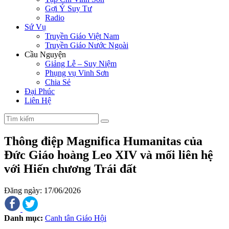
Gợi Ý Suy Tư
Radio
Sứ Vụ
Truyền Giáo Việt Nam
Truyền Giáo Nước Ngoài
Cầu Nguyện
Giảng Lễ – Suy Niệm
Phụng vụ Vinh Sơn
Chia Sẻ
Đại Phúc
Liên Hệ
Thông điệp Magnifica Humanitas của
Đức Giáo hoàng Leo XIV và mối liên hệ
với Hiến chương Trái đất
Đăng ngày: 17/06/2026
Danh mục:
Canh tân Giáo Hội