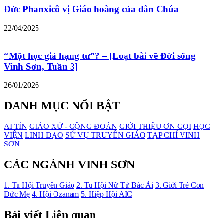
Đức Phanxicô vị Giáo hoàng của dân Chúa
22/04/2025
“Một học giả hạng tư”? – [Loạt bài về Đời sống
Vinh Sơn, Tuần 3]
26/01/2026
DANH MỤC NỔI BẬT
AI TÍN
GIÁO XỨ - CỘNG ĐOÀN
GIỚI THIỆU ƠN GỌI
HỌC
VIỆN
LINH ĐẠO
SỨ VỤ TRUYỀN GIÁO
TẠP CHÍ VINH
SƠN
CÁC NGÀNH VINH SƠN
1. Tu Hội Truyền Giáo
2. Tu Hội Nữ Tử Bác Ái
3. Giới Trẻ Con
Đức Mẹ
4. Hội Ozanam
5. Hiệp Hội AIC
Bài viết Liên quan