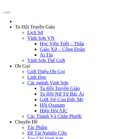
Tu Hội Truyền Giáo
Lịch Sử
Vinh Sơn VN
Học Viện Triết – Thần
Giáo Xứ – Cộng Đoàn
Ai Tín
Vinh Sơn Thế Giới
Ơn Gọi
Giới Thiệu Ơn Gọi
Linh Đạo
Các ngành Vinh Sơn
Tu Hội Truyền Giáo
Tu Hội Nữ Tử Bác Ái
Giới Trẻ Con Đức Mẹ
Hội Ozanam
Hiệp Hội AIC
Các Thánh Và Chân Phước
Chuyên Đề
Tác Phẩm
Đề Tài Nghiên Cứu
Tạp Chí Vinh Sơn