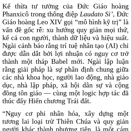
Kế thừa tư tưởng của Đức Giáo hoàng
Phanxicô trong thông điệp
Laudato Si’,
Đức
Giáo hoàng Leo XIV gọi “mô hình kỹ trị” là
vấn đề gốc rễ: xu hướng quy giản mọi thứ,
kể cả con người, thành dữ liệu và hiệu suất.
Ngài cảnh báo rằng trí tuệ nhân tạo (AI) chỉ
được dẫn dắt bởi lợi nhuận có nguy cơ trở
thành một tháp Babel mới. Ngài lập luận
rằng giải pháp là sự phân định chung giữa
các nhà khoa học, người lao động, nhà giáo
dục, nhà lập pháp, xã hội dân sự và cộng
đồng tôn giáo — cùng một logic hợp tác đã
thúc đẩy Hiến chương Trái đất.
“Nguy cơ phi nhân hóa, xây dựng một
tương lai loại trừ Thiên Chúa và quy giản
người khác thành phương tiện, là một cám