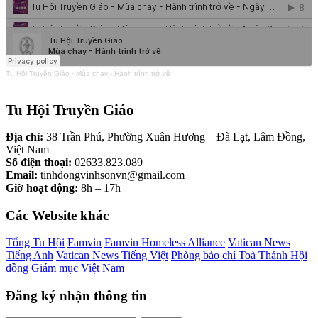
Tu Hội Truyền Giáo
·
Mùa chay - Hành trình trở về
Tu Hội Truyền Giáo
Địa chỉ:
38 Trần Phú, Phường Xuân Hương – Đà Lạt, Lâm Đồng,
Việt Nam
Số điện thoại:
02633.823.089
Email:
tinhdongvinhsonvn@gmail.com
Giờ hoạt động:
8h – 17h
Các Website khác
Tổng Tu Hội
Famvin
Famvin Homeless Alliance
Vatican News
Tiếng Anh
Vatican News Tiếng Việt
Phòng báo chí Toà Thánh
Hội
đồng Giám mục Việt Nam
Đăng ký nhận thông tin