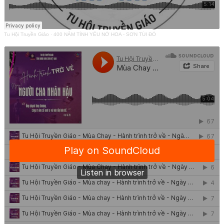
Tu Hội Truyền Giáo
·
400 NĂM TÌNH YÊU NỞ HOA - SƠN TÚI ĐỎ