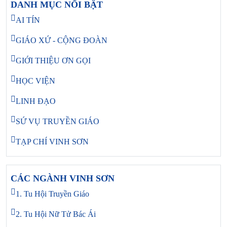
DANH MỤC NỔI BẬT
AI TÍN
GIÁO XỨ - CỘNG ĐOÀN
GIỚI THIỆU ƠN GỌI
HỌC VIỆN
LINH ĐẠO
SỨ VỤ TRUYỀN GIÁO
TẠP CHÍ VINH SƠN
CÁC NGÀNH VINH SƠN
1. Tu Hội Truyền Giáo
2. Tu Hội Nữ Tử Bác Ái