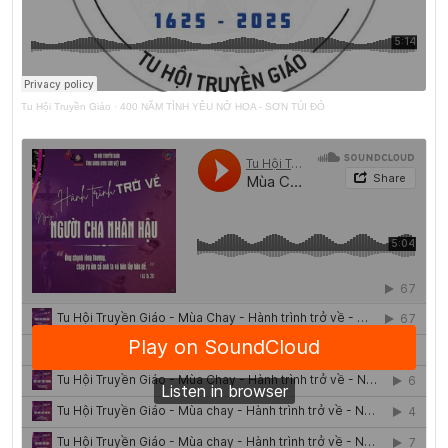
Tu Hội Truyền Giáo
·
400 NĂM TÌNH YÊU NỞ HOA - SƠN TÚI ĐỎ