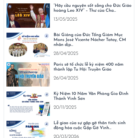
“Hãy cầu nguyện sốt sắng cho Đức Giáo
hoàng Leo XIV” – Thư của Cha…
13/05/2025
Bài Giảng của Đức Tổng Giám Mục
Mons José Vicente Nácher Tatay, CM
nhân dịp…
28/04/2025
Paris sẽ tổ chức lễ kỷ niệm 400 năm
thành lập Tu Hội Truyền Giáo
26/04/2025
Kỷ Niệm 10 Năm Văn Phòng Gia Đình
Thánh Vinh Sơn
20/11/2025
Lễ giao của sự gặp gỡ thân tình: sinh
động hóa cuộc Gặp Gỡ Vinh…
20/03/2026