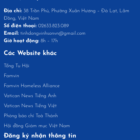
Địa chỉ:
38 Trần Phú, Phường Xuân Hương – Đà Lạt, Lâm
Đồng, Việt Nam
Số điện thoại:
02633.823.089
Email:
tinhdongvinhsonvn@gmail.com
Giờ hoạt động:
8h – 17h
Các Website khác
Tổng Tu Hội
Famvin
Famvin Homeless Alliance
Vatican News Tiếng Anh
Vatican News Tiếng Việt
Phòng báo chí Toà Thánh
Hội đồng Giám mục Việt Nam
Đăng ký nhận thông tin