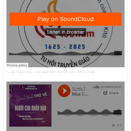
Tu Hội Truyền Giáo
·
400 NĂM TÌNH YÊU NỞ HOA - SƠN TÚI ĐỎ