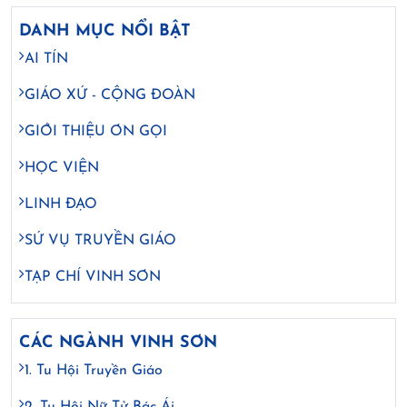
DANH MỤC NỔI BẬT
AI TÍN
GIÁO XỨ - CỘNG ĐOÀN
GIỚI THIỆU ƠN GỌI
HỌC VIỆN
LINH ĐẠO
SỨ VỤ TRUYỀN GIÁO
TẠP CHÍ VINH SƠN
CÁC NGÀNH VINH SƠN
1. Tu Hội Truyền Giáo
2. Tu Hội Nữ Tử Bác Ái