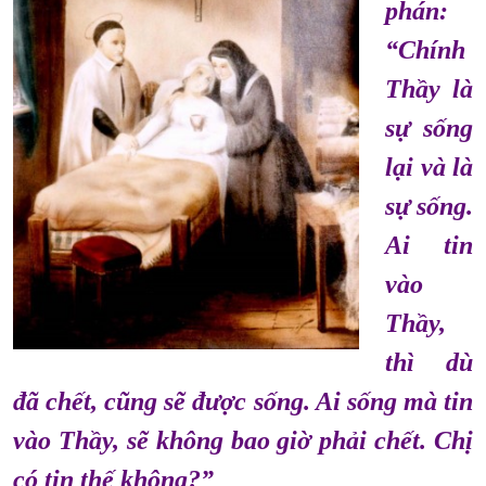
phán:
“Chính
Thầy là
sự sống
lại và là
sự sống.
Ai tin
vào
Thầy,
thì dù
đã chết, cũng sẽ được sống. Ai sống mà tin
vào Thầy, sẽ không bao giờ phải chết. Chị
có tin thế không?”