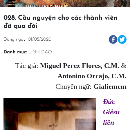
028. Cầu nguyện cho các thành viên
đã qua đời
Đăng ngày: 01/05/2020
Danh mục:
LINH ĐẠO
Tác giả:
Miguel Perez Flores, C.M.
&
Antonino Orcajo, C.M.
Chuyển ngữ:
Gialiemcm
Đức
Giêsu
liền