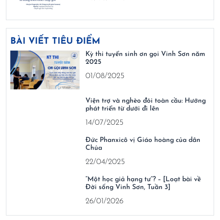
BÀI VIẾT TIÊU ĐIỂM
Kỳ thi tuyển sinh ơn gọi Vinh Sơn năm
2025
01/08/2025
Viện trợ và nghèo đói toàn cầu: Hướng
phát triển từ dưới đi lên
14/07/2025
Đức Phanxicô vị Giáo hoàng của dân
Chúa
22/04/2025
“Một học giả hạng tư”? – [Loạt bài về
Đời sống Vinh Sơn, Tuần 3]
26/01/2026