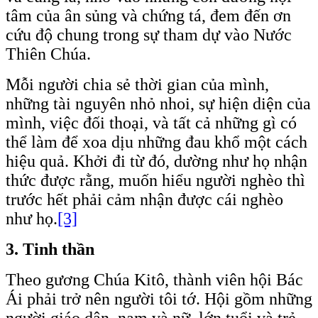
tâm của ân sủng và chứng tá, đem đến ơn
cứu độ chung trong sự tham dự vào Nước
Thiên Chúa.
Mỗi người chia sẻ thời gian của mình,
những tài nguyên nhỏ nhoi, sự hiện diện của
mình, việc đối thoại, và tất cả những gì có
thể làm để xoa dịu những đau khổ một cách
hiệu quả. Khởi đi từ đó, dường như họ nhận
thức được rằng, muốn hiểu người nghèo thì
trước hết phải cảm nhận được cái nghèo
như họ.
[3]
3.
Tinh
t
hần
Theo gương Chúa Kitô, thành viên hội Bác
Ái phải trở nên người tôi tớ. Hội gồm những
người giáo dân, nam và nữ, lớn tuổi và trẻ