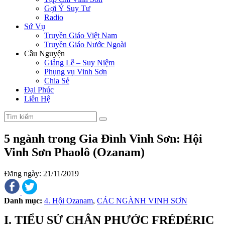
Gợi Ý Suy Tư
Radio
Sứ Vụ
Truyền Giáo Việt Nam
Truyền Giáo Nước Ngoài
Cầu Nguyện
Giảng Lễ – Suy Niệm
Phụng vụ Vinh Sơn
Chia Sẻ
Đại Phúc
Liên Hệ
5 ngành trong Gia Đình Vinh Sơn: Hội
Vinh Sơn Phaolô (Ozanam)
Đăng ngày: 21/11/2019
Danh mục:
4. Hội Ozanam
,
CÁC NGÀNH VINH SƠN
I.
TIỂU SỬ CHÂN PHƯỚC FRÉDÉRIC