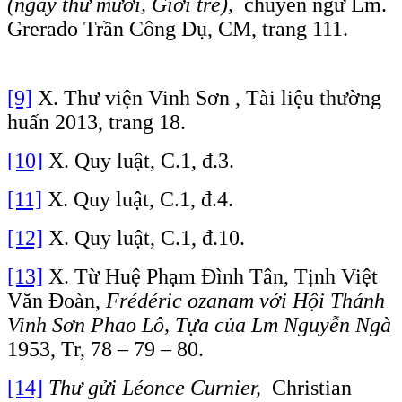
(ngày thứ mười, Giới trẻ),
chuyển ngữ Lm.
Grerado Trần Công Dụ, CM, trang 111.
[9]
X. Thư viện Vinh Sơn , Tài liệu thường
huấn 2013, trang 18.
[10]
X. Quy luật, C.1, đ.3.
[11]
X. Quy luật, C.1, đ.4.
[12]
X. Quy luật, C.1, đ.10.
[13]
X. Từ Huệ Phạm Đình Tân, Tịnh Việt
Văn Đoàn,
Frédéric ozanam với Hội Thánh
Vinh Sơn Phao Lô, Tựa của Lm Nguyễn Ngà
1953, Tr, 78 – 79 – 80.
[14]
Thư gửi Léonce Curnier,
Christian