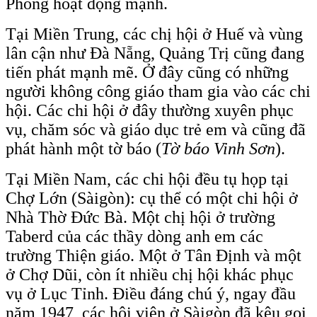
Phòng hoạt động mạnh.
Tại Miền Trung, các chị hội ở Huế và vùng
lân cận như Đà Nẵng, Quảng Trị cũng đang
tiến phát mạnh mẽ. Ở đây cũng có những
người không công giáo tham gia vào các chi
hội. Các chi hội ở đây thường xuyên phục
vụ, chăm sóc và giáo dục trẻ em và cũng đã
phát hành một tờ báo (
Tờ báo Vinh Sơn
).
Tại Miền Nam, các chi hội đều tụ họp tại
Chợ Lớn (Sàigòn): cụ thể có một chi hội ở
Nhà Thờ Đức Bà. Một chị hội ở trường
Taberd của các thầy dòng anh em các
trường Thiện giáo. Một ở Tân Định và một
ở Chợ Dũi, còn ít nhiều chị hội khác phục
vụ ở Lục Tỉnh. Điều đáng chú ý, ngay đầu
năm 1947, các hội viên ở Sàigòn đã kêu gọi