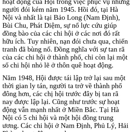
hoạt động của Hội trong việc phục vụ những
người đói kém năm 1945. Hồi đó, tại Hà
Nội và nhất là tại Bảo Long (Nam Định),
Bùi Chu, Phát Diệm, sự nổ lực cứu giúp
đồng bào của các chi hội ở các nơi đó rất
hữu ích. Tuy nhiên, nạn đói chưa qua, chiến
tranh đã bùng nổ. Đồng nghĩa với sự tan rã
của các chi hội ở thành phố, chỉ còn lại một
số chi hội nhỏ lẽ ở thôn quê hoạt động.
Năm 1948, Hội được tái lập trở lại sau một
thời gian ly tán, người ta trở về thành phố
đông hơn, các chị hội trước đây bị tan rã
nay được lập lại. Cũng như trước sự hoạt
động vẫn mạnh nhất ở Miền Bắc. Tại Hà
Nội có 5 chi hội và một hội đồng trung
ương. Các chi hội ở Nam Định, Phủ Lý, Hải