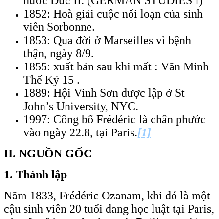
nước Đức II. (GERMAN STUDIES I)
1852: Hoà giải cuộc nổi loạn của sinh
viên Sorbonne.
1853: Qua đời ở Marseilles vì bệnh
thận, ngày 8/9.
1855: xuất bản sau khi mất : Văn Minh
Thế Kỷ 15 .
1889: Hội Vinh Sơn được lập ở St
John’s University, NYC.
1997: Công bố Frédéric là chân phước
vào ngày 22.8, tại Paris.
[1]
II.
NGUỒN GỐC
1. Thành lập
Năm 1833, Frédéric Ozanam, khi đó là một
cậu sinh viên 20 tuổi đang học luật tại Paris,