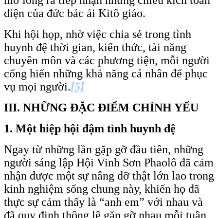
diện của đức bác ái Kitô giáo.
Khi hội họp, nhờ việc chia sẻ trong tình
huynh đệ thời gian, kiến thức, tài năng
chuyên môn và các phương tiện, mỗi người
cống hiến những khả năng cá nhân để phục
vụ mọi người.
[5]
III.
NHỮNG ĐẶC ĐIỂM CHÍNH YẾU
1.
Một hiệp hội đậm tình huynh đệ
Ngay từ những lần gặp gỡ đầu tiên, những
người sáng lập Hội Vinh Sơn Phaolô đã cảm
nhận được một sự nâng đỡ thật lớn lao trong
kinh nghiệm sống chung này, khiến họ đã
thực sự cảm thấy là “anh em” với nhau và
đã quy định thông lệ gặp gỡ nhau mỗi tuần