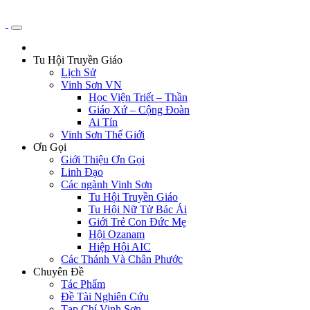
Tu Hội Truyền Giáo
Lịch Sử
Vinh Sơn VN
Học Viện Triết – Thần
Giáo Xứ – Cộng Đoàn
Ai Tín
Vinh Sơn Thế Giới
Ơn Gọi
Giới Thiệu Ơn Gọi
Linh Đạo
Các ngành Vinh Sơn
Tu Hội Truyền Giáo
Tu Hội Nữ Tử Bác Ái
Giới Trẻ Con Đức Mẹ
Hội Ozanam
Hiệp Hội AIC
Các Thánh Và Chân Phước
Chuyên Đề
Tác Phẩm
Đề Tài Nghiên Cứu
Tạp Chí Vinh Sơn