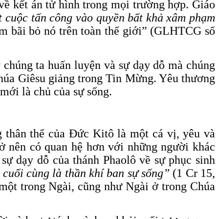
về kết án tử hình trong mọi trường hợp. Giáo
ột cuộc tấn công vào quyền bất khả xâm phạm
tâm bãi bỏ nó trên toàn thế giới” (GLHTCG số
y chúng ta huấn luyện và sự dạy dỗ mà chúng
Chúa Giêsu giảng trong Tin Mừng. Yêu thương
mới là chủ của sự sống.
 thân thể của Đức Kitô là một cá vị, yêu và
trở nên có quan hệ hơn với những người khác
 sự dạy dỗ của thánh Phaolô về sự phục sinh
cuối cùng là thần khí ban sự sống”
(1 Cr 15,
 một trong Ngài, cũng như Ngài ở trong Chúa