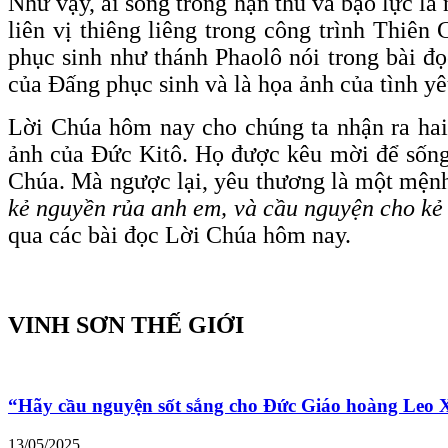
Như vậy, ai sống trong hận thù và bạo lực là
liên vị thiêng liêng trong công trình Thiên
phục sinh như thánh Phaolô nói trong bài đọc
của Đấng phục sinh và là họa ảnh của tình y
Lời Chúa hôm nay cho chúng ta nhận ra ha
ảnh của Đức Kitô. Họ được kêu mời để sống
Chúa. Mà ngược lại, yêu thương là một mệnh
kẻ nguyền rủa anh em, và cầu nguyện cho k
qua các bài đọc Lời Chúa hôm nay.
VINH SƠN THẾ GIỚI
“Hãy cầu nguyện sốt sắng cho Đức Giáo hoàng Leo
13/05/2025