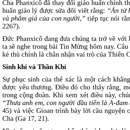
Cha Phanxicô đã thay đổi giáo huấn chính th
huấn giáo lý được sửa đổi viết rằng:
“Án tử 
và phẩm giá của con người,”
tiếp tục nói rằ
2267).
Đức Phanxicô đang đưa chúng ta trở về với 
ta sẽ nghe trong bài Tin Mừng hôm nay. Câu
kẻ thù chính là chân nhận vai trò của Thiên 
Sinh khí và Thần Khí
Sự phục sinh của thể xác là một cách khẳng
được yêu thương. Điều đó cho thấy rằng, mỗ
trong cộng đoàn. Khi xem xét điều này, chú
“Thưa anh em, con người đầu tiên là A-đam 
45) và việc Gioan trình bày lời cầu nguyện
Cha (Ga 17, 21).