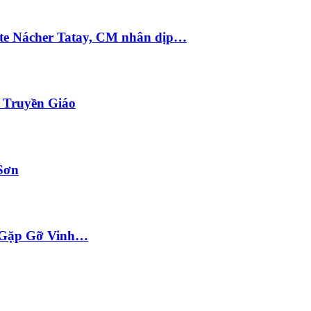
te Nácher Tatay, CM nhân dịp…
i Truyền Giáo
Sơn
ộc Gặp Gỡ Vinh…