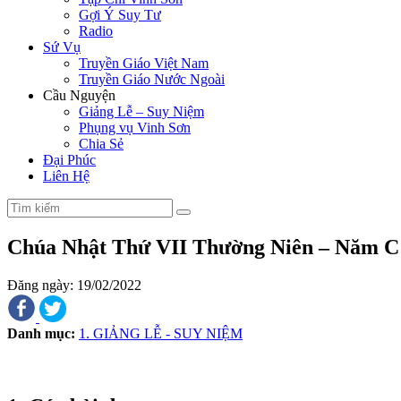
Gợi Ý Suy Tư
Radio
Sứ Vụ
Truyền Giáo Việt Nam
Truyền Giáo Nước Ngoài
Cầu Nguyện
Giảng Lễ – Suy Niệm
Phụng vụ Vinh Sơn
Chia Sẻ
Đại Phúc
Liên Hệ
Chúa Nhật Thứ VII Thường Niên – Năm C
Đăng ngày: 19/02/2022
Danh mục:
1. GIẢNG LỄ - SUY NIỆM