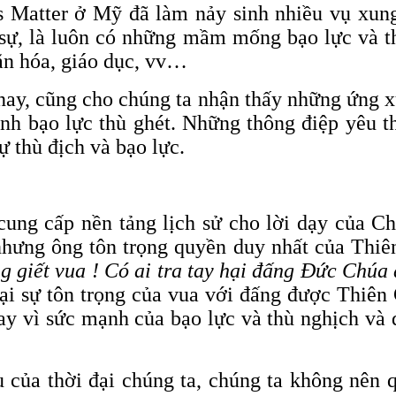
s Matter ở Mỹ đã làm nảy sinh nhiều vụ xun
 sự, là luôn có những mầm mống bạo lực và t
ăn hóa, giáo dục, vv…
ay, cũng cho chúng ta nhận thấy những ứng xử
ánh bạo lực thù ghét. Những thông điệp yêu 
 thù địch và bạo lực.
cung cấp nền tảng lịch sử cho lời dạy của C
nhưng ông tôn trọng quyền duy nhất của Thiê
g giết vua ! Có ai tra tay hại đấng Đức Chúa
ại sự tôn trọng của vua với đấng được Thiên 
hay vì sức mạnh của bạo lực và thù nghịch và
u của thời đại chúng ta, chúng ta không nê