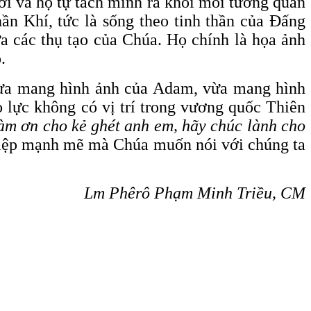
ười và họ tự tách mình ra khỏi mối tương quan
hần Khí, tức là sống theo tinh thần của Đấng
iữa các thụ tạo của Chúa. Họ chính là họa ảnh
.
vừa mang hình ảnh của Adam, vừa mang hình
lực không có vị trí trong vương quốc Thiên
làm ơn cho kẻ ghét anh em, hãy chúc lành cho
 điệp mạnh mẽ mà Chúa muốn nói với chúng ta
Lm Phêrô Phạm Minh Triều, CM