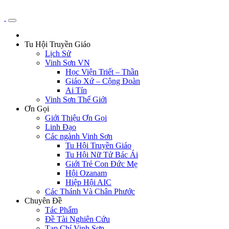
Tu Hội Truyền Giáo
Lịch Sử
Vinh Sơn VN
Học Viện Triết – Thần
Giáo Xứ – Cộng Đoàn
Ai Tín
Vinh Sơn Thế Giới
Ơn Gọi
Giới Thiệu Ơn Gọi
Linh Đạo
Các ngành Vinh Sơn
Tu Hội Truyền Giáo
Tu Hội Nữ Tử Bác Ái
Giới Trẻ Con Đức Mẹ
Hội Ozanam
Hiệp Hội AIC
Các Thánh Và Chân Phước
Chuyên Đề
Tác Phẩm
Đề Tài Nghiên Cứu
Tạp Chí Vinh Sơn