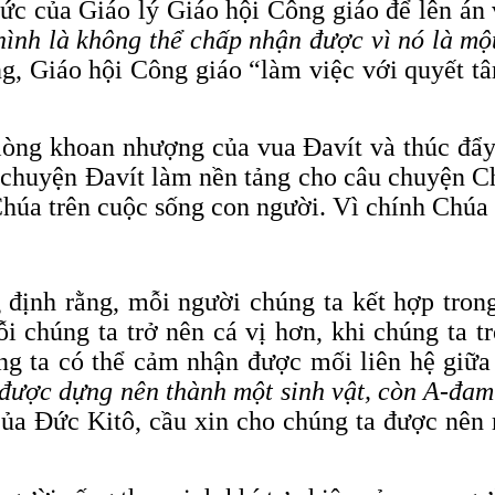
ức của Giáo lý Giáo hội Công giáo để lên án 
hình là không thể chấp nhận được vì nó là m
ng, Giáo hội Công giáo “làm việc với quyết 
lòng khoan nhượng của vua Đavít và thúc đẩ
 chuyện Đavít làm nền tảng cho câu chuyện 
Chúa trên cuộc sống con người. Vì chính Chúa 
 định rằng, mỗi người chúng ta kết hợp trong
i chúng ta trở nên cá vị hơn, khi chúng ta 
ng ta có thể cảm nhận được mối liên hệ giữa
được dựng nên thành một sinh vật, còn A-đam 
 của Đức Kitô, cầu xin cho chúng ta được nên