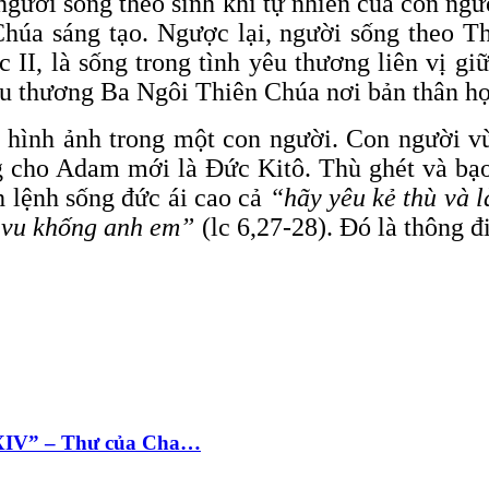
 người sống theo sinh khí tự nhiên của con ng
 Chúa sáng tạo. Ngược lại, người sống theo T
 II, là sống trong tình yêu thương liên vị g
êu thương Ba Ngôi Thiên Chúa nơi bản thân họ
i hình ảnh trong một con người. Con người 
 cho Adam mới là Đức Kitô. Thù ghét và bạo 
 lệnh sống đức ái cao cả
“hãy yêu kẻ thù và 
ẻ vu khống anh em”
(lc 6,27-28). Đó là thông
 XIV” – Thư của Cha…