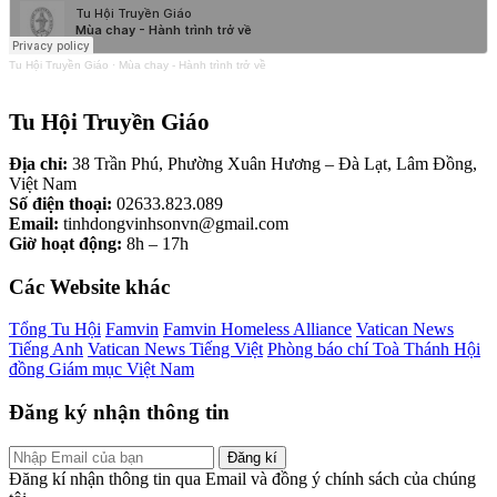
Tu Hội Truyền Giáo
·
Mùa chay - Hành trình trở về
Tu Hội Truyền Giáo
Địa chỉ:
38 Trần Phú, Phường Xuân Hương – Đà Lạt, Lâm Đồng,
Việt Nam
Số điện thoại:
02633.823.089
Email:
tinhdongvinhsonvn@gmail.com
Giờ hoạt động:
8h – 17h
Các Website khác
Tổng Tu Hội
Famvin
Famvin Homeless Alliance
Vatican News
Tiếng Anh
Vatican News Tiếng Việt
Phòng báo chí Toà Thánh
Hội
đồng Giám mục Việt Nam
Đăng ký nhận thông tin
Đăng kí
Đăng kí nhận thông tin qua Email và đồng ý chính sách của chúng