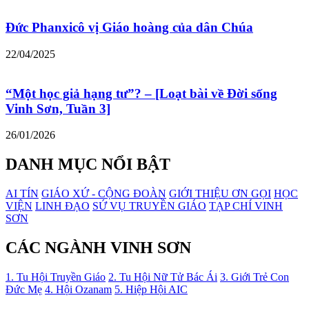
Đức Phanxicô vị Giáo hoàng của dân Chúa
22/04/2025
“Một học giả hạng tư”? – [Loạt bài về Đời sống
Vinh Sơn, Tuần 3]
26/01/2026
DANH MỤC NỔI BẬT
AI TÍN
GIÁO XỨ - CỘNG ĐOÀN
GIỚI THIỆU ƠN GỌI
HỌC
VIỆN
LINH ĐẠO
SỨ VỤ TRUYỀN GIÁO
TẠP CHÍ VINH
SƠN
CÁC NGÀNH VINH SƠN
1. Tu Hội Truyền Giáo
2. Tu Hội Nữ Tử Bác Ái
3. Giới Trẻ Con
Đức Mẹ
4. Hội Ozanam
5. Hiệp Hội AIC