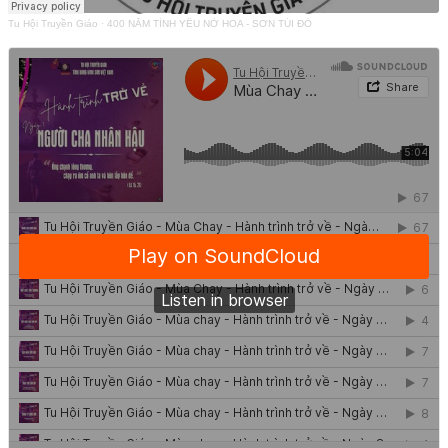
Tu Hội Truyền Giáo
·
400 NĂM TÌNH YÊU NỞ HOA - SƠN TÚI ĐỎ