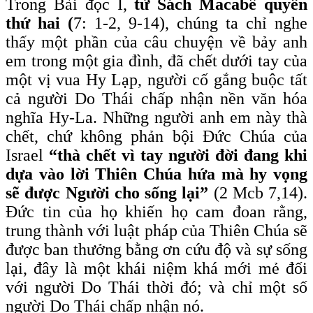
Trong Bài đọc I,
từ ​​Sách Macabê quyển
thứ hai (
7: 1-2, 9-14), chúng ta chỉ nghe
thấy một phần của câu chuyện về bảy anh
em trong một gia đình, đã chết dưới tay của
một vị vua Hy Lạp, người cố gắng buộc tất
cả người Do Thái chấp nhận nền văn hóa
nghĩa Hy-La. Những người anh em này thà
chết, chứ không phản bội Đức Chúa của
Israel
“thà chết vì tay người đời đang khi
dựa vào lời Thiên Chúa hứa mà hy vọng
sẽ được Người cho sống lại”
(2 Mcb 7,14).
Đức tin của họ khiến họ cam đoan rằng,
trung thành với luật pháp của Thiên Chúa sẽ
được ban thưởng bằng ơn cứu độ và sự sống
lại, đây là một khái niệm khá mới mẻ đối
với người Do Thái thời đó; và chỉ một số
người Do Thái chấp nhận nó.