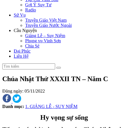
Gợi Ý Suy Tư
Radio
Sứ Vụ
Truyền Giáo Việt Nam
Truyền Giáo Nước Ngoài
Cầu Nguyện
Giảng Lễ – Suy Niệm
Phụng vụ Vinh Sơn
Chia Sẻ
Đại Phúc
Liên Hệ
Chúa Nhật Thứ XXXII TN – Năm C
Đăng ngày: 05/11/2022
Danh mục:
1. GIẢNG LỄ - SUY NIỆM
Hy vọng sự sống