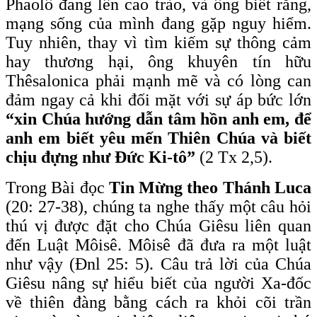
Phaolô đang lên cao trào, và ông biết rằng,
mạng sống của mình đang gặp nguy hiểm.
Tuy nhiên, thay vì tìm kiếm sự thông cảm
hay thương hại, ông khuyên tín hữu
Thêsalonica phải mạnh mẽ và có lòng can
đảm ngay cả khi đối mặt với sự áp bức lớn
“xin Chúa hướng dẫn tâm hồn anh em, để
anh em biết yêu mến Thiên Chúa và biết
chịu đựng như Đức Ki-tô”
(2 Tx 2,5).
Trong Bài đọc
Tin Mừng theo Thánh Luca
(20: 27-38), chúng ta nghe thấy một câu hỏi
thú vị được đặt cho Chúa Giêsu liên quan
đến Luật Môisê. Môisê đã đưa ra một luật
như vậy (Đnl 25: 5). Câu trả lời của Chúa
Giêsu nâng sự hiểu biết của người Xa-đốc
về thiên đàng bằng cách ra khỏi cõi trần