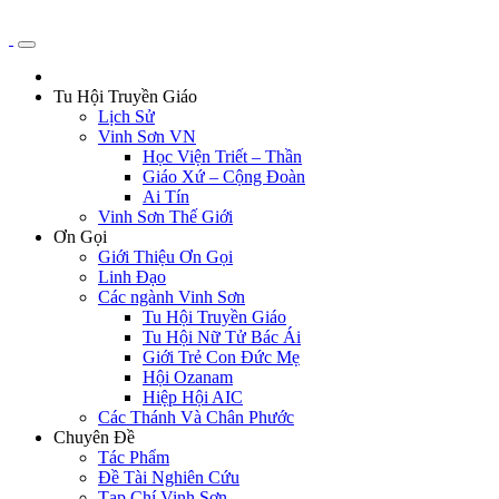
Tu Hội Truyền Giáo
Lịch Sử
Vinh Sơn VN
Học Viện Triết – Thần
Giáo Xứ – Cộng Đoàn
Ai Tín
Vinh Sơn Thế Giới
Ơn Gọi
Giới Thiệu Ơn Gọi
Linh Đạo
Các ngành Vinh Sơn
Tu Hội Truyền Giáo
Tu Hội Nữ Tử Bác Ái
Giới Trẻ Con Đức Mẹ
Hội Ozanam
Hiệp Hội AIC
Các Thánh Và Chân Phước
Chuyên Đề
Tác Phẩm
Đề Tài Nghiên Cứu
Tạp Chí Vinh Sơn