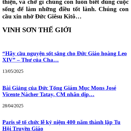
thiện, và chớ gì chúng con luôn biết dùng cuộc
sống để làm những điều tốt lành. Chúng con
cầu xin nhờ Đức Giêsu Kitô…
VINH SƠN THẾ GIỚI
“Hãy cầu nguyện sốt sắng cho Đức Giáo hoàng Leo
XIV” – Thư của Cha…
13/05/2025
Bài Giảng của Đức Tổng Giám Mục Mons José
Vicente Nácher Tatay, CM nhân dịp…
28/04/2025
Paris sẽ tổ chức lễ kỷ niệm 400 năm thành lập Tu
Hội Truyền Giáo