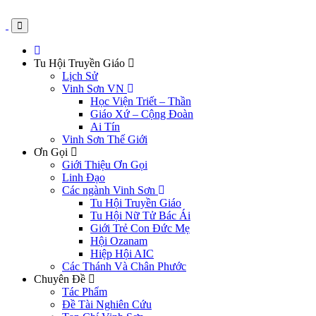
Tu Hội Truyền Giáo
Lịch Sử
Vinh Sơn VN
Học Viện Triết – Thần
Giáo Xứ – Cộng Đoàn
Ai Tín
Vinh Sơn Thế Giới
Ơn Gọi
Giới Thiệu Ơn Gọi
Linh Đạo
Các ngành Vinh Sơn
Tu Hội Truyền Giáo
Tu Hội Nữ Tử Bác Ái
Giới Trẻ Con Đức Mẹ
Hội Ozanam
Hiệp Hội AIC
Các Thánh Và Chân Phước
Chuyên Đề
Tác Phẩm
Đề Tài Nghiên Cứu