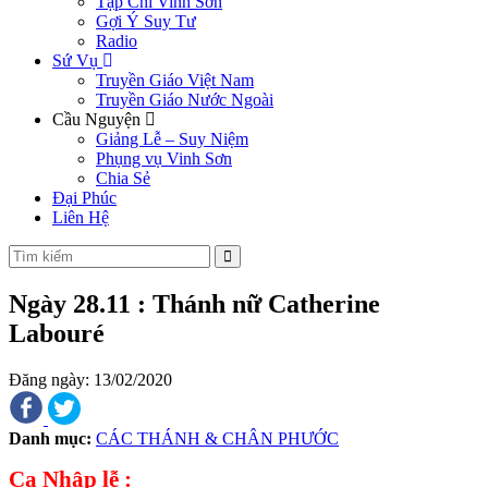
Tạp Chí Vinh Sơn
Gợi Ý Suy Tư
Radio
Sứ Vụ
Truyền Giáo Việt Nam
Truyền Giáo Nước Ngoài
Cầu Nguyện
Giảng Lễ – Suy Niệm
Phụng vụ Vinh Sơn
Chia Sẻ
Đại Phúc
Liên Hệ
Ngày 28.11 : Thánh nữ Catherine
Labouré
Đăng ngày: 13/02/2020
Danh mục:
CÁC THÁNH & CHÂN PHƯỚC
Ca Nhập lễ :