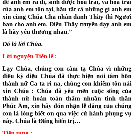
để anh em ra đi, sinh được hoa trái, và hoa trái
của anh em tồn tại, hầu tất cả những gì anh em
xin cùng Chúa Cha nhân danh Thầy thì Người
ban cho anh em. Điều Thầy truyền dạy anh em
là hãy yêu thương nhau.”
Đó là lời Chúa.
Lời nguyện Tiến lễ :
Lạy Chúa, chúng con cảm tạ Chúa vì những
điều kỳ diệu Chúa đã thực hiện nơi tâm hồn
thánh nữ Ca-ta-ri-na, chúng con khiêm tốn nài
xin Chúa : Chúa đã yêu mến cuộc sống của
thánh nữ hoàn toàn thấm nhuần tinh thần
Phúc Âm, xin hãy đón nhận lễ dâng của chúng
con là lòng biết ơn qua việc cử hành phụng vụ
này. Chúa là Đấng hiển trị…
Tiền tụng :