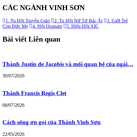
CÁC NGÀNH VINH SƠN
1. Tu Hội Truyền Giáo
2. Tu Hội Nữ Tử Bác Ái
3. Giới Trẻ
Con Đức Mẹ
4. Hội Ozanam
5. Hiệp Hội AIC
Bài viết Liên quan
Thánh Justin de Jacobis và mối quan hệ của ngài…
30/07/2026
Thánh Francis Regis Clet
08/07/2026
Cách sống ơn gọi của Thánh Vinh Sơn
22/05/2026