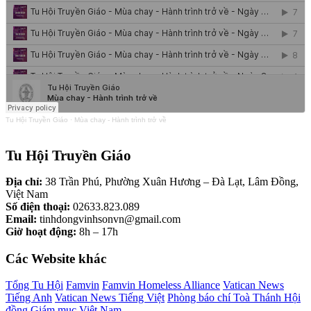
Tu Hội Truyền Giáo
·
Mùa chay - Hành trình trở về
Tu Hội Truyền Giáo
Địa chỉ:
38 Trần Phú, Phường Xuân Hương – Đà Lạt, Lâm Đồng,
Việt Nam
Số điện thoại:
02633.823.089
Email:
tinhdongvinhsonvn@gmail.com
Giờ hoạt động:
8h – 17h
Các Website khác
Tổng Tu Hội
Famvin
Famvin Homeless Alliance
Vatican News
Tiếng Anh
Vatican News Tiếng Việt
Phòng báo chí Toà Thánh
Hội
đồng Giám mục Việt Nam