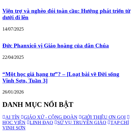
Viện trợ và nghèo đói toàn cầu: Hướng phát triển từ
dưới đi lên
14/07/2025
Đức Phanxicô vị Giáo hoàng của dân Chúa
22/04/2025
“Một học giả hạng tư”? – [Loạt bài về Đời sống
Vinh Sơn, Tuần 3]
26/01/2026
DANH MỤC NỔI BẬT
AI TÍN
GIÁO XỨ - CỘNG ĐOÀN
GIỚI THIỆU ƠN GỌI
HỌC VIỆN
LINH ĐẠO
SỨ VỤ TRUYỀN GIÁO
TẠP CHÍ
VINH SƠN