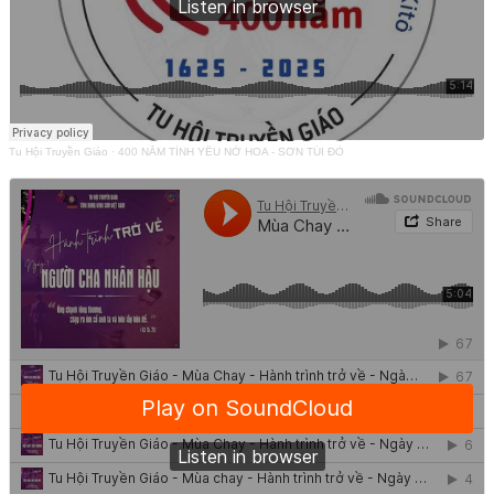
Tu Hội Truyền Giáo
·
400 NĂM TÌNH YÊU NỞ HOA - SƠN TÚI ĐỎ