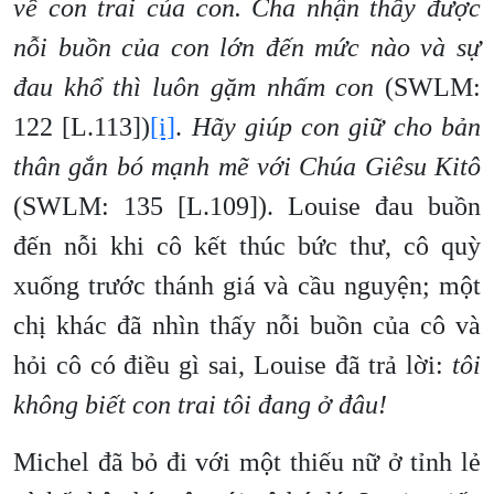
về con trai của con. Cha nhận thấy được
nỗi buồn của con lớn đến mức nào và sự
đau khổ thì luôn gặm nhấm con
(SWLM:
122 [L.113])
[i]
.
Hãy giúp con giữ cho bản
thân gắn bó mạnh mẽ với Chúa Giêsu Kitô
(SWLM: 135 [L.109]). Louise đau buồn
đến nỗi khi cô kết thúc bức thư, cô quỳ
xuống trước thánh giá và cầu nguyện; một
chị khác đã nhìn thấy nỗi buồn của cô và
hỏi cô có điều gì sai, Louise đã trả lời:
tôi
không biết con trai tôi đang ở đâu!
Michel đã bỏ đi với một thiếu nữ ở tỉnh lẻ