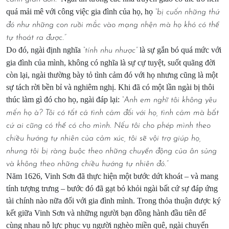
quá mải mê với công việc gia đình của họ, họ
“bị cuốn những thứ
đó như những con ruồi mắc vào mạng nhện mà họ khó có thể
tự thoát ra được.”
Do đó, ngài định nghĩa
là sự gắn bó quá mức với
“tính nhu nhược”
gia đình của mình, không có nghĩa là sự cự tuyệt, suốt quãng đời
còn lại, ngài thường bày tỏ tình cảm đó với họ nhưng cũng là một
sự tách rời bền bỉ và nghiêm nghị. Khi đã có một lần ngài bị thôi
thúc làm gì đó cho họ, ngài đáp lại:
“Anh em nghĩ tôi không yêu
mến họ à? Tôi có tất cả tình cảm đối với họ, tình cảm mà bất
cứ ai cũng có thể có cho mình. Nếu tôi cho phép mình theo
chiều hướng tự nhiên của cảm xúc, tôi sẽ vội trợ giúp họ,
nhưng tôi bị ràng buộc theo những chuyển động của ân sủng
và không theo những chiều hướng tự nhiên đó.”
Năm 1626, Vinh Sơn đã thực hiện một bước dứt khoát – và mang
tính tượng trưng – bước đó đã gạt bỏ khỏi ngài bất cứ sự đáp ứng
tài chính nào nữa đối với gia đình mình. Trong thỏa thuận được ký
kết giữa Vinh Sơn và những người bạn đồng hành đầu tiên để
cùng nhau nỗ lực phục vụ người nghèo miền quê, ngài chuyển