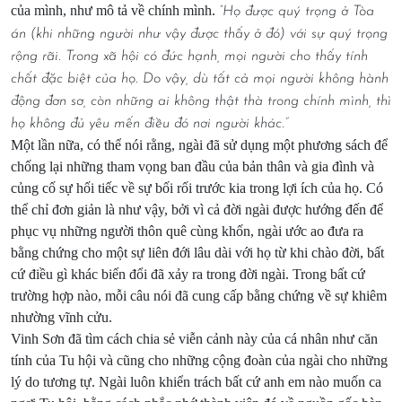
của mình, như mô tả về chính mình.
“Họ được quý trọng ở Tòa
án (khi những người như vậy được thấy ở đó) với sự quý trọng
rộng rãi. Trong xã hội có đức hạnh, mọi người cho thấy tính
chất đặc biệt của họ. Do vậy, dù tất cả mọi người không hành
động đơn sơ, còn những ai không thật thà trong chính mình, thì
họ không đủ yêu mến điều đó nơi người khác.”
Một lần nữa, có thể nói rằng, ngài đã sử dụng một phương sách để
chống lại những tham vọng ban đầu của bản thân và gia đình và
củng cố sự hối tiếc về sự bối rối trước kia trong lợi ích của họ. Có
thể chỉ đơn giản là như vậy, bởi vì cả đời ngài được hướng đến để
phục vụ những người thôn quê cùng khốn, ngài ước ao đưa ra
bằng chứng cho một sự liên đới lâu dài với họ từ khi chào đời, bất
cứ điều gì khác biến đổi đã xảy ra trong đời ngài. Trong bất cứ
trường hợp nào, mỗi câu nói đã cung cấp bằng chứng về sự khiêm
nhường vĩnh cửu.
Vinh Sơn đã tìm cách chia sẻ viễn cảnh này của cá nhân như căn
tính của Tu hội và cũng cho những cộng đoàn của ngài cho những
lý do tương tự. Ngài luôn khiển trách bất cứ anh em nào muốn ca