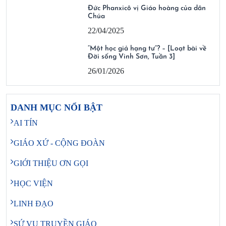
Đức Phanxicô vị Giáo hoàng của dân
Chúa
22/04/2025
“Một học giả hạng tư”? – [Loạt bài về
Đời sống Vinh Sơn, Tuần 3]
26/01/2026
DANH MỤC NỔI BẬT
AI TÍN
GIÁO XỨ - CỘNG ĐOÀN
GIỚI THIỆU ƠN GỌI
HỌC VIỆN
LINH ĐẠO
SỨ VỤ TRUYỀN GIÁO