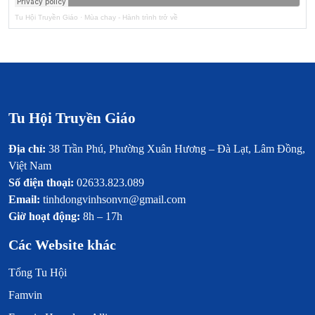
Tu Hội Truyền Giáo
·
Mùa chay - Hành trình trở về
Tu Hội Truyền Giáo
Địa chỉ:
38 Trần Phú, Phường Xuân Hương – Đà Lạt, Lâm Đồng,
Việt Nam
Số điện thoại:
02633.823.089
Email:
tinhdongvinhsonvn@gmail.com
Giờ hoạt động:
8h – 17h
Các Website khác
Tổng Tu Hội
Famvin