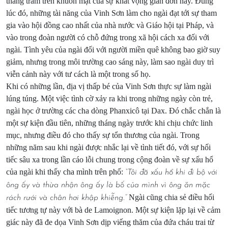
thăng trầm trên khuôn mặt của sự khát vọng giản đơn này. Đúng
lúc đó, những tài năng của Vinh Sơn làm cho ngài đạt tới sự tham
gia vào hội đồng cao nhất của nhà nước và Giáo hội tại Pháp, và
vào trong đoàn người có chỗ đứng trong xã hội cách xa đối với
ngài. Tình yêu của ngài đối với người miền quê không bao giờ suy
giảm, nhưng trong môi trường cao sáng này, làm sao ngài duy trì
viễn cảnh này với tư cách là một trong số họ.
Khi có những lần, địa vị thấp bé của Vinh Sơn thực sự làm ngài
lúng túng. Một việc tình cờ xảy ra khi trong những ngày còn trẻ,
ngài học ở trường các cha dòng Phanxicô tại Dax. Đó chắc chắn là
một sự kiện đầu tiên, những tháng ngày trước khi chịu chức linh
mục, nhưng điều đó cho thấy sự tổn thương của ngài. Trong
những năm sau khi ngài được nhắc lại về tình tiết đó, với sự hối
tiếc sâu xa trong lần cáo lỗi chung trong cộng đoàn về sự xấu hổ
của ngài khi thấy cha mình trên phố:
“Tôi đã xấu hổ khi đi bộ với
ông ấy và thừa nhận ông ấy là bố của mình vì ông ăn mặc
Ngài cũng chia sẻ điều hối
rách rưới và chân hơi khập khiễng.”
tiếc tương tự này với bà de Lamoignon. Một sự kiện lặp lại về cảm
giác này đã đe dọa Vinh Sơn dịp viếng thăm của đứa cháu trai từ