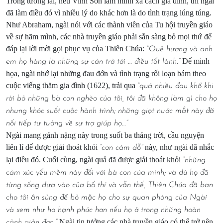
Trong tương lai, nếu Vinh Sơn làm mình xa cách gia đình, thì ngài
đã làm điều đó vì nhiều lý do khác hơn là do tình trạng lúng túng.
Như Abraham, ngài nói với các thành viên của Tu hội truyền giáo
về sự hãm mình, các nhà truyền giáo phải sẵn sàng bỏ mọi thứ để
đáp lại lời mời gọi phục vụ của Thiên Chúa:
“Quê hương và anh
Để minh
em họ hàng là những sự cản trở tới … điều tốt lành.”
họa, ngài nhớ lại những đau đớn và tình trạng rối loạn bám theo
cuộc viếng thăm gia đình (1622), trải qua
“quá nhiều đau khổ khi
rời bỏ những bà con nghèo của tôi, tôi đã không làm gì cho họ
nhưng khóc suốt cuộc hành trình; những giọt nước mắt này đã
nối tiếp tư tưởng về sự trợ giúp họ…”
Ngài mang gánh nặng này trong suốt ba tháng trời, cầu nguyện
liên lỉ để được giải thoát khỏi
này, như ngài đã nhắc
“cơn cám dỗ”
lại điều đó. Cuối cùng, ngài quả đã được giải thoát khỏi
“những
cảm xúc yếu mềm này đối với bà con của mình; và dù họ đã
từng sống dựa vào của bố thí và vẫn thế, Thiên Chúa đã ban
cho tôi ân sủng để bỏ mặc họ cho sự quan phòng của Ngài
và xem như họ hạnh phúc hơn nếu họ ở trong những hoàn
Ngài tin tưởng các nhà truyền giáo có thể trở nên
cảnh giản đơn.”