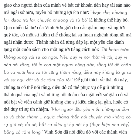
giao cho người thân của mình về bất cứ khoản tiền hay tài sản nào
mà ngài sở hữu, tuyên bố những lợi ích như:
“được cho, nhường
là không thể hủy bỏ.
lại, được trả lại, chuyển nhượng và từ bỏ”
Qua nhiều lá thư của Vinh Sơn gửi cho các giám mục và người
quý tộc, có một sự kiềm chế chống lại sự hoan nghênh rộng rãi mà
ngài nhận được. Thánh nhân đã từng đáp lại một yêu cầu dành
tặng một cuốn sách cho một người bằng cách nói:
“Tôi hoàn toàn
không xứng với sự ca ngợi. Nếu quý vị nói thật về tôi, quý vị
nên nói rằng, tôi là con một người nông dân, rằng tôi đã chăn
bò và nuôi heo và tôi cũng thêm rằng, điều này không là gì so
Để giải thích về thái độ này,
với sự ngu dốt và ác tâm của tôi.”
chúng ta có thể nói rằng, điều đó có thể phục vụ để giữ những
thành quả của ngài và những hội đoàn của ngài với sự giàu có và
nổi bật về viễn cảnh giữ không cho sự kiêu căng lại gần, hoặc có
thể duy trì sự tín nhiệm.
“Mọi người đều yêu mến những ai đơn
sơ và chân thành … người thẳng thắn nói chuyện mà không có
sự giả vờ, do đó, bất cứ điều gì họ nói họ (thực hiện như vậy)
Vinh Sơn đã nói điều đó với các thành viên
bằng cả tấm lòng,”