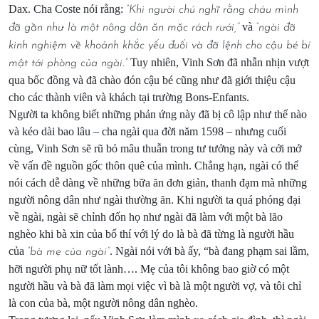
Dax. Cha Coste nói rằng:
“Khi người chú nghĩ rằng cháu mình
và
đã gần như là một nông dân ăn mặc rách rưới,”
“ngài đã
kinh nghiệm về khoảnh khắc yếu đuối và đã lệnh cho cậu bé bí
Tuy nhiên, Vinh Sơn đã nhẫn nhịn vượt
mật tới phòng của ngài.”
qua bốc đồng và đã chào đón cậu bé cũng như đã giới thiệu cậu
cho các thành viên và khách tại trường Bons-Enfants.
Người ta không biết những phản ứng này đã bị cô lập như thế nào
và kéo dài bao lâu – cha ngài qua đời năm 1598 – nhưng cuối
cùng, Vinh Sơn sẽ rũ bỏ mâu thuẫn trong tư tưởng này và cởi mở
về vấn đề nguồn gốc thôn quê của mình. Chẳng hạn, ngài có thể
nói cách dễ dàng về những bữa ăn đơn giản, thanh đạm mà những
người nông dân như ngài thường ăn. Khi người ta quá phóng đại
về ngài, ngài sẽ chỉnh đốn họ như ngài đã làm với một bà lão
nghèo khi bà xin của bố thí với lý do là bà đã từng là người hầu
của
. Ngài nói với bà ấy, “bà đang phạm sai lầm,
“bà mẹ của ngài”
hỡi người phụ nữ tốt lành…. Mẹ của tôi không bao giờ có một
người hầu và bà đã làm mọi việc vì bà là một người vợ, và tôi chỉ
là con của bà, một người nông dân nghèo.