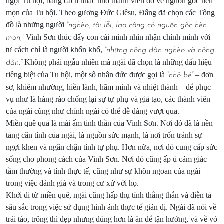
ngợi Tu hội, bằng cách nhắc nhớ thành viên đó về nguồn gốc hèn
mọn của Tu hội. Theo gương Đức Giêsu, Đấng đã chọn các Tông
đồ là những người
“nghèo, tội lỗi, lao công có nguồn gốc hèn
Vinh Sơn thúc đẩy con cái mình nhìn nhận chính mình với
mọn,”
tư cách chỉ là người khốn khổ,
“những nông dân nghèo và nông
Không phải ngẫu nhiên mà ngài đã chọn là những dấu hiệu
dân.”
riêng biệt của Tu hội, một số nhân đức được gọi là
– đơn
“nhỏ bé”
sơ, khiêm nhường, hiền lành, hãm mình và nhiệt thành – để phục
vụ như là hàng rào chống lại sự tự phụ và giả tạo, các thành viên
của ngài cũng như chính ngài có thể dễ dàng vượt qua.
Miền quê quả là mái ấm tinh thần của Vinh Sơn. Nơi đó đã là nền
tảng căn tính của ngài, là nguồn sức mạnh, là nơi trốn tránh sự
ngợi khen và ngăn chặn tính tự phụ. Hơn nữa, nơi đó cung cấp sức
sống cho phong cách của Vinh Sơn. Nơi đó cũng ấp ủ cảm giác
tầm thường và tính thực tế, cũng như sự khôn ngoan của ngài
trong việc đánh giá và trong cư xử với họ.
Khởi đi từ miền quê, ngài cũng hấp thụ tính thẳng thắn và diễn tả
sâu sắc trong việc sử dụng hình ảnh thực tế giản dị. Ngài đã nói về
trái táo, trông thì đẹp nhưng đúng hơn là ăn để tận hưởng, và về vỏ