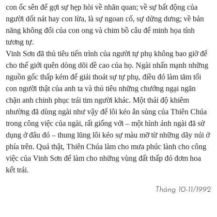
con ốc sên để gợi sự hẹp hòi về nhãn quan; về sự bất động của
người dốt nát hay con lừa, là sự ngoan cố, sự dửng dưng; về bản
năng không đổi của con ong và chim bồ câu để minh họa tính
tương tự.
Vinh Sơn đã thủ tiêu tiến trình của người tự phụ không bao giờ để
cho thế giới quên dòng dõi đề cao của họ. Ngài nhấn mạnh những
nguồn gốc thấp kém để giải thoát sự tự phụ, điều đó làm tăm tối
con người thật của anh ta và thủ tiêu những chướng ngại ngăn
chặn anh chinh phục trái tim người khác. Một thái độ khiêm
nhường đã dùng ngài như vậy để lôi kéo ân sủng của Thiên Chúa
trong công việc của ngài, rất giống với – một hình ảnh ngài đã sử
dụng ở đâu đó – thung lũng lôi kéo sự màu mỡ từ những dãy núi ở
phía trên. Quả thật, Thiên Chúa làm cho mưa phúc lành cho công
việc của Vinh Sơn để làm cho những vùng đất thấp đó đơm hoa
kết trái.
Tháng 10-11/1992