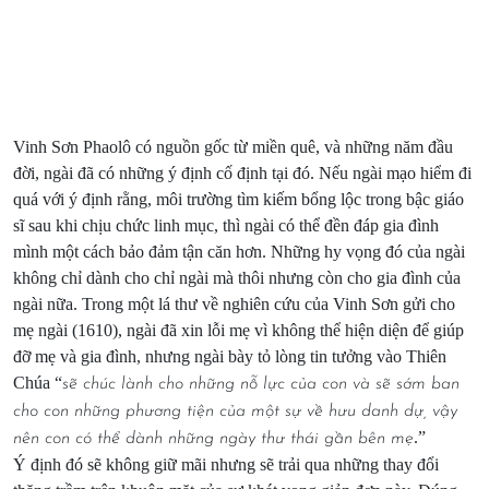
Vinh Sơn Phaolô có nguồn gốc từ miền quê, và những năm đầu
đời, ngài đã có những ý định cố định tại đó. Nếu ngài mạo hiểm đi
quá với ý định rằng, môi trường tìm kiếm bổng lộc trong bậc giáo
sĩ sau khi chịu chức linh mục, thì ngài có thể đền đáp gia đình
mình một cách bảo đảm tận căn hơn. Những hy vọng đó của ngài
không chỉ dành cho chỉ ngài mà thôi nhưng còn cho gia đình của
ngài nữa. Trong một lá thư về nghiên cứu của Vinh Sơn gửi cho
mẹ ngài (1610), ngài đã xin lỗi mẹ vì không thể hiện diện để giúp
đỡ mẹ và gia đình, nhưng ngài bày tỏ lòng tin tưởng vào Thiên
Chúa “
sẽ chúc lành cho những nỗ lực của con và sẽ sớm ban
cho con những phương tiện của một sự về hưu danh dự, vậy
.”
nên con có thể dành những ngày thư thái gần bên mẹ
Ý định đó sẽ không giữ mãi nhưng sẽ trải qua những thay đổi