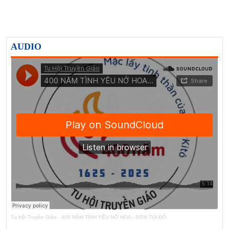
AUDIO
Tu Hội Truyền Giáo
·
400 NĂM TÌNH YÊU NỞ HOA - SƠN TÚI ĐỎ