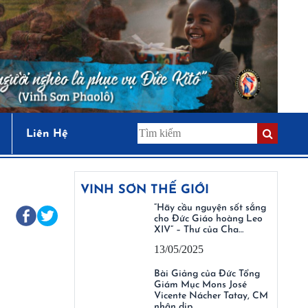
Liên Hệ
VINH SƠN THẾ GIỚI
“Hãy cầu nguyện sốt sắng
cho Đức Giáo hoàng Leo
XIV” – Thư của Cha…
13/05/2025
Bài Giảng của Đức Tổng
Giám Mục Mons José
Vicente Nácher Tatay, CM
nhân dịp…