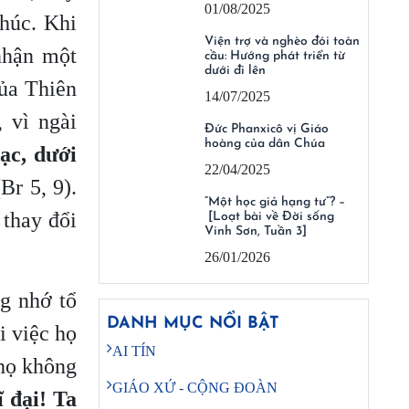
01/08/2025
thúc. Khi
Viện trợ và nghèo đói toàn
nhận một
cầu: Hướng phát triển từ
dưới đi lên
của Thiên
14/07/2025
 vì ngài
Đức Phanxicô vị Giáo
hoàng của dân Chúa
ạc, dưới
22/04/2025
(Br 5, 9).
“Một học giả hạng tư”? –
thay đổi
[Loạt bài về Đời sống
Vinh Sơn, Tuần 3]
26/01/2026
g nhớ tổ
DANH MỤC NỔI BẬT
i việc họ
AI TÍN
 họ không
GIÁO XỨ - CỘNG ĐOÀN
ĩ đại! Ta