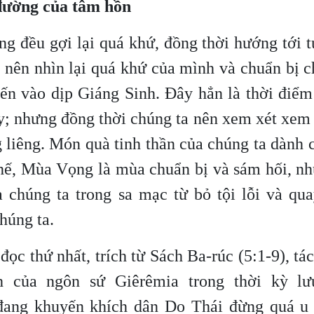
ường của tâm hồn
g đều gợi lại quá khứ, đồng thời hướng tới t
 nên nhìn lại quá khứ của mình và chuẩn bị 
đến vào dịp Giáng Sinh. Đây hẳn là thời điể
ày; nhưng đồng thời chúng ta nên xem xét xem
g liêng. Món quà tinh thần của chúng ta dành
thế, Mùa Vọng là mùa chuẩn bị và sám hối, n
 chúng ta trong sa mạc từ bỏ tội lỗi và qua
chúng ta.
đọc thứ nhất, trích từ Sách Ba-rúc (5:1-9), tác
h của ngôn sứ Giêrêmia trong thời kỳ l
đang khuyến khích dân Do Thái đừng quá u 