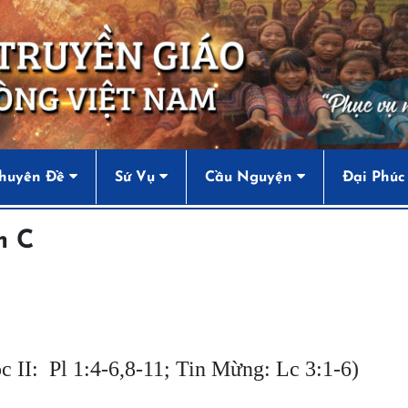
huyên Đề
Sứ Vụ
Cầu Nguyện
Đại Phúc
m C
ọc II: Pl 1:4-6,8-11; Tin Mừng: Lc 3:1-6)