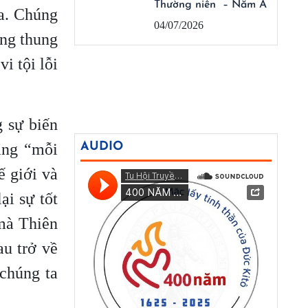
Thường niên – Năm A
ta. Chúng
04/07/2026
ững thung
i tội lỗi
 sự biến
rằng “mỗi
AUDIO
ế giới và
i sự tốt
mà Thiên
u trở về
chúng ta