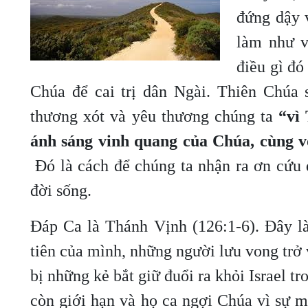
đứng dậy 
làm như v
điều gì đó
Chúa để cai trị dân Ngài. Thiên Chúa 
thương xót và yêu thương chúng ta
“vì 
ánh sáng vinh quang của Chúa, cùng v
Đó là cách để chúng ta nhận ra ơn cứu
đời sống.
Đáp Ca là Thánh Vịnh (126:1-6). Đây l
tiên của mình, những người lưu vong trở
bị những kẻ bắt giữ đuổi ra khỏi Israel t
còn giới hạn và họ ca ngợi Chúa vì sự 