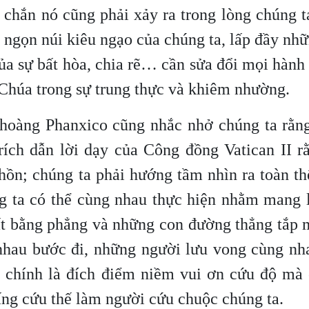
 chắn nó cũng phải xảy ra trong lòng chúng 
 ngọn núi kiêu ngạo của chúng ta, lấp đầy nh
a sự bất hòa, chia rẽ… cần sửa đổi mọi hành v
 Chúa trong sự trung thực và khiêm nhường.
 hoàng Phanxico cũng nhắc nhở chúng ta rằng
trích dẫn lời dạy của Công đồng Vatican II 
hồn; chúng ta phải hướng tầm nhìn ra toàn th
 ta có thể cùng nhau thực hiện nhằm mang lạ
ất bằng phẳng và những con đường thẳng tắp 
nhau bước đi, những người lưu vong cùng nha
 chính là đích điểm niềm vui ơn cứu độ mà 
ng cứu thế làm người cứu chuộc chúng ta.