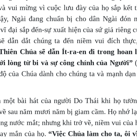
và vui mừng vì cuộc lưu đày của họ sắp kết 
ậy, Ngài đang chuẩn bị cho dân Ngài đón 
 vĩ đại sắp đến-sự xuất hiện của sứ giả riêng 
sẽ dẫn dắt chúng ta đến niềm vui đích thực,
Thiên Chúa sẽ dẫn Ít-ra-en đi trong hoan l
ới lòng từ bi và sự công chính của Người”
 độ của Chúa dành cho chúng ta và mạnh dạn 
à một bài hát của người Do Thái khi họ tưởn
 về sau năm mươi năm bị giam cầm. Họ nhớ lạ
rong nước mắt; nhưng khi trở về, niềm vui của
may mắn của họ.
“Việc Chúa làm cho ta, ôi v