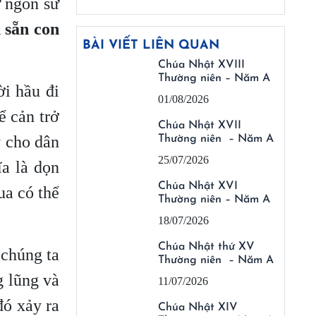
ừ ngôn sứ
 sẵn con
BÀI VIẾT LIÊN QUAN
Chúa Nhật XVIII
Thường niên – Năm A
ời hầu đi
01/08/2026
ể cản trở
Chúa Nhật XVII
y cho dân
Thường niên – Năm A
25/07/2026
ĩa là dọn
Chúa Nhật XVI
ua có thể
Thường niên – Năm A
18/07/2026
Chúa Nhật thứ XV
 chúng ta
Thường niên – Năm A
g lũng và
11/07/2026
ó xảy ra
Chúa Nhật XIV