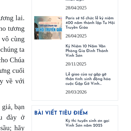
28/04/2025
ương lai.
Paris sẽ tổ chức lễ kỷ niệm
400 năm thành lập Tu Hội
cho tương
Truyền Giáo
26/04/2025
m vô cùng
Kỷ Niệm 10 Năm Văn
 chúng ta
Phòng Gia Đình Thánh
Vinh Sơn
 cho Chúa
20/11/2025
hưng cuối
Lễ giao của sự gặp gỡ
thân tình: sinh động hóa
y về với
cuộc Gặp Gỡ Vinh…
20/03/2026
 giả, bạn
BÀI VIẾT TIÊU ĐIỂM
ưu đày ở
Kỳ thi tuyển sinh ơn gọi
Vinh Sơn năm 2025
sầu; hãy