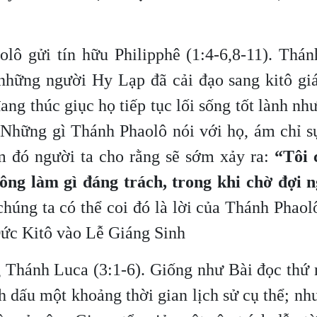
olô gửi tín hữu Philipphê (1:4-6,8-11). Thá
 những người Hy Lạp đã cải đạo sang kitô gi
ng thúc giục họ tiếp tục lối sống tốt lành nh
 Những gì Thánh Phaolô nói với họ, ám chỉ s
ểm đó người ta cho rằng sẽ sớm xảy ra:
“Tôi 
ông làm gì đáng trách, trong khi chờ đợi 
chúng ta có thể coi đó là lời của Thánh Phao
Đức Kitô vào Lễ Giáng Sinh
Thánh Luca (3:1-6). Giống như Bài đọc thứ n
 dấu một khoảng thời gian lịch sử cụ thể; n