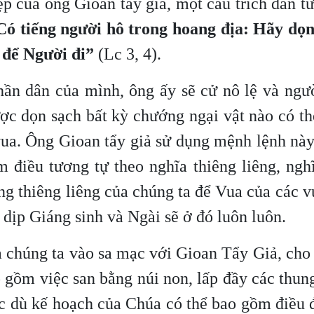
ệp của ông Gioan tẩy giả, một câu trích dẫn t
Có tiếng người hô trong hoang địa: Hãy dọn
 để Người đi”
(Lc 3, 4).
thần dân của mình, ông ấy sẽ cử nô lệ và ngư
c dọn sạch bất kỳ chướng ngại vật nào có th
 vua. Ông Gioan tẩy giả sử dụng mệnh lệnh nà
 điều tương tự theo nghĩa thiêng liêng, ngh
ống thiêng liêng của chúng ta để Vua của các v
dịp Giáng sinh và Ngài sẽ ở đó luôn luôn.
a chúng ta vào sa mạc với Gioan Tẩy Giả, cho
 gồm việc san bằng núi non, lấp đầy các thun
 dù kế hoạch của Chúa có thể bao gồm điều đ