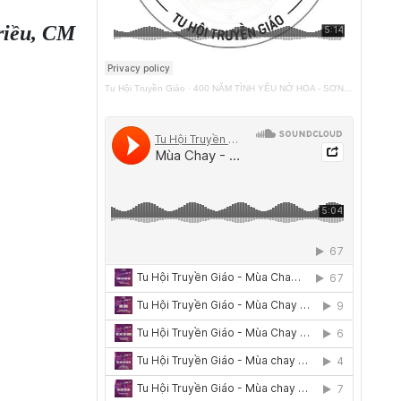
riều, CM
Tu Hội Truyền Giáo
·
400 NĂM TÌNH YÊU NỞ HOA - SƠN TÚI ĐỎ