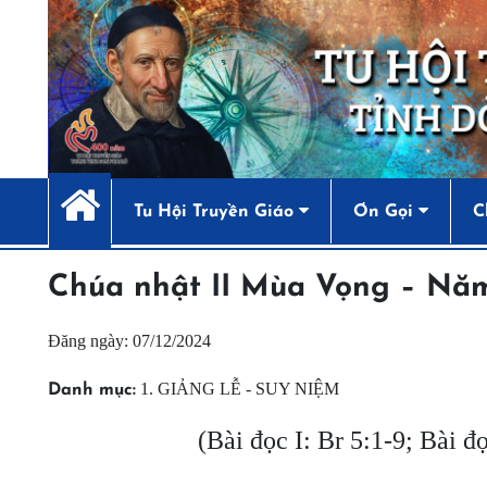
Tu Hội Truyền Giáo
Ơn Gọi
C
Chúa nhật II Mùa Vọng – Nă
Đăng ngày: 07/12/2024
1. GIẢNG LỄ - SUY NIỆM
Danh mục:
(Bài đọc I: Br 5:1-9; Bài đ